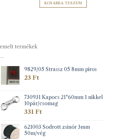
KOSÁRBA TESZEM
emelt termékek
9829/05 Strassz 05 8mm piros
23
Ft
730931 Kapocs 21*60mm 1 nikkel
10pár/csomag
331
Ft
621003 Sodrott zsinór 3mm
50m/vég