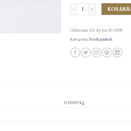
PES/Pam.f.pánt 20 mm c.10
KOSÁRB
Cikkszám:
SZ-AJ-pa-20-1058
Kategória:
Ferdepántok
0,0000 kg