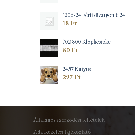
1206-24 Férfi divatgomb 24 L
18
Ft
702 800 Klöplicsipke
80
Ft
2457 Kutyus
297
Ft
Általános szerződési feltételek
Adatkezelési tájékoztató