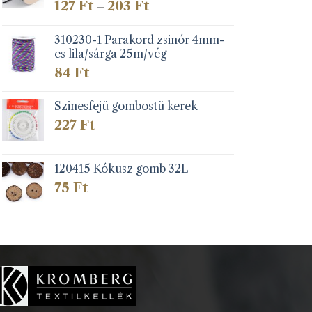
Ártartomány:
127
Ft
203
Ft
–
127 Ft
-
310230-1 Parakord zsinór 4mm-
203 Ft
es lila/sárga 25m/vég
84
Ft
Szinesfejü gombostü kerek
227
Ft
120415 Kókusz gomb 32L
75
Ft