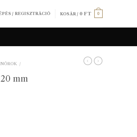
0
FT
0
ÉPÉS / REGISZTRÁCIÓ
KOSÁR /
SINÓROK
/
K
t 20 mm