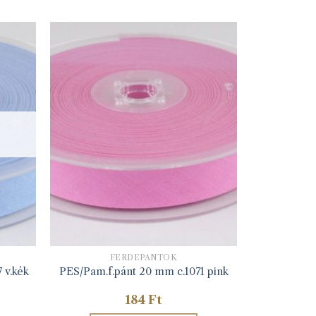
FERDEPÁNTOK
 v.kék
PES/Pam.f.pánt 20 mm c.1071 pink
184
Ft