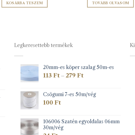
KOSÁRBA TESZEM
TOVÁBB OLVASOM
Legkeresettebb termékek
Ki
1
20mm-es köper szalag 50m-es
Ártartomány:
113
Ft
279
Ft
–
113 Ft
-
279 Ft
Csögumi 7-es 50m/vég
k
100
Ft
106006 Szatén egyoldalas 06mm
30m/vég