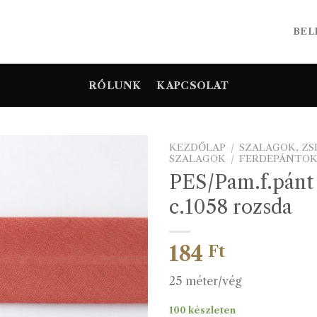
BEL
RÓLUNK
KAPCSOLAT
KEZDŐLAP
/
SZALAGOK, Z
SZALAGOK
/
FERDEPÁNTO
PES/Pam.f.pán
c.1058 rozsda
184
Ft
25 méter/vég
100 készleten