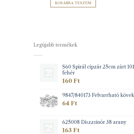
SOM
KOSÁRBA TESZEM
Legújabb termékek
S60 Spirál cipzár 25cm zárt 10
fehér
160
Ft
9847/840173 Felvarrható köve
64
Ft
625008 Diszzsinór 38 arany
163
Ft