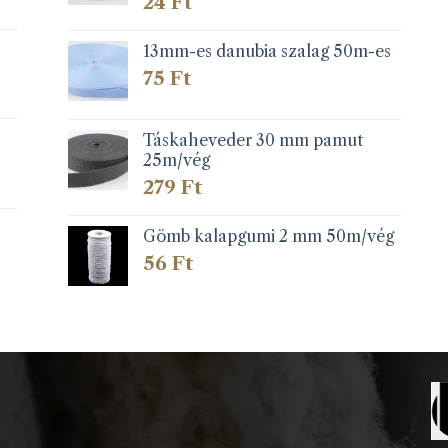
24
Ft
13mm-es danubia szalag 50m-es
75
Ft
Táskaheveder 30 mm pamut
25m/vég
279
Ft
Gömb kalapgumi 2 mm 50m/vég
56
Ft