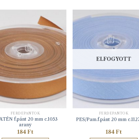
ELFOGYOTT
FERDEPÁNTOK
FERDEPÁNTOK
ATÉN f.pánt 20 mm c.1053
PES/Pam.f.pánt 20 mm c.1127
arany
184
Ft
184
Ft