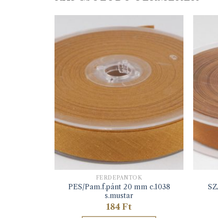
TT
K
FERDEPÁNTOK
mm c.1219
PES/Pam.f.pánt 20 mm c.1038
SZ
s.mustar
184
Ft