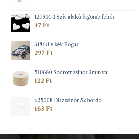
120344-1 Szív alakú fagomb fehér
47
Ft
3186/1 v.kék Bogár
297
Ft
510680 Sodrott zsinór 3mm vaj
122
Ft
625008 Diszzsinór 52 bordó
163
Ft