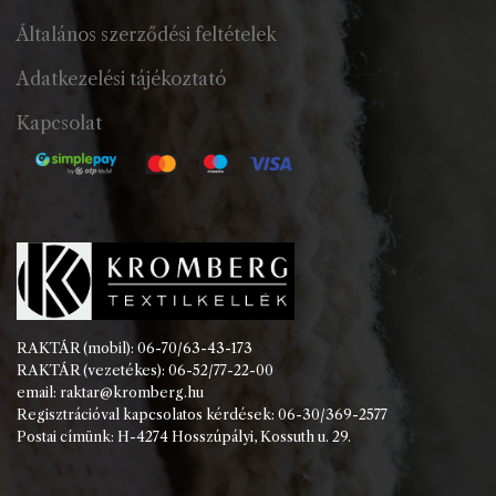
Általános szerződési feltételek
Adatkezelési tájékoztató
Kapcsolat
RAKTÁR (mobil): 06-70/63-43-173
RAKTÁR (vezetékes): 06-52/77-22-00
email: raktar@kromberg.hu
Regisztrációval kapcsolatos kérdések: 06-30/369-2577
Postai címünk: H-4274 Hosszúpályi, Kossuth u. 29.