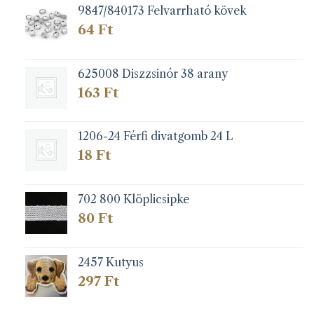
9847/840173 Felvarrható kövek
64
Ft
625008 Diszzsinór 38 arany
163
Ft
1206-24 Férfi divatgomb 24 L
18
Ft
702 800 Klöplicsipke
80
Ft
2457 Kutyus
297
Ft