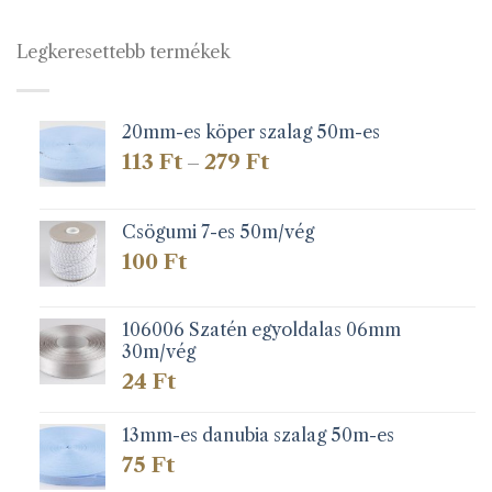
Legkeresettebb termékek
20mm-es köper szalag 50m-es
Ártartomány:
113
Ft
279
Ft
–
113 Ft
-
279 Ft
Csögumi 7-es 50m/vég
100
Ft
106006 Szatén egyoldalas 06mm
30m/vég
24
Ft
13mm-es danubia szalag 50m-es
75
Ft