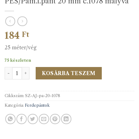
PES/Pam.f.pánt 20 mm c.1078 mályva
184
Ft
25 méter/vég
75 készleten
PES/Pam.f.pánt 20 mm c.1078 mályva mennyiség
KOSÁRBA TESZEM
Cikkszám:
SZ-AJ-pa-20-1078
Kategória:
Ferdepántok