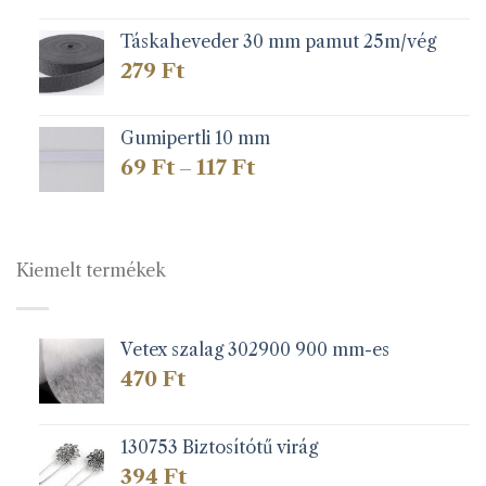
Táskaheveder 30 mm pamut 25m/vég
279
Ft
Gumipertli 10 mm
Ártartomány:
69
Ft
117
Ft
–
69 Ft
-
117 Ft
Kiemelt termékek
Vetex szalag 302900 900 mm-es
470
Ft
130753 Biztosítótű virág
394
Ft