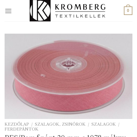
Skip
to
0
content
KEZDŐLAP
/
SZALAGOK, ZSINÓROK
/
SZALAGOK
/
FERDEPÁNTOK