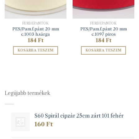
FERDEPÁNTOK
FERDEPÁNTOK
PES/Pam.f.pánt 20 mm
PES/Pam.f.pánt 20 mm
c.1003 h.sárga
c.1097 piros
184
Ft
184
Ft
KOSÁRBA TESZEM
KOSÁRBA TESZEM
Legújabb termékek
S60 Spirál cipzár 25cm zárt 101 fehér
160
Ft