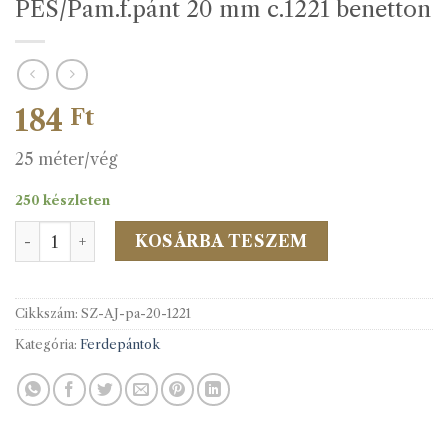
PES/Pam.f.pánt 20 mm c.1221 benetton
184
Ft
25 méter/vég
250 készleten
PES/Pam.f.pánt 20 mm c.1221 benetton mennyiség
KOSÁRBA TESZEM
Cikkszám:
SZ-AJ-pa-20-1221
Kategória:
Ferdepántok