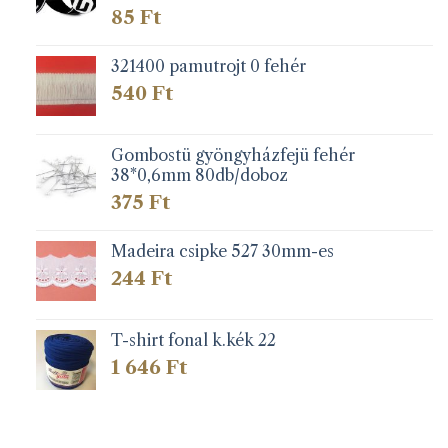
85
Ft
321400 pamutrojt 0 fehér
540
Ft
Gombostü gyöngyházfejü fehér
38*0,6mm 80db/doboz
375
Ft
Madeira csipke 527 30mm-es
244
Ft
T-shirt fonal k.kék 22
1 646
Ft