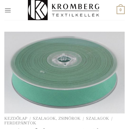
Skip
to
0
content
KEZDŐLAP
/
SZALAGOK, ZSINÓROK
/
SZALAGOK
/
FERDEPÁNTOK