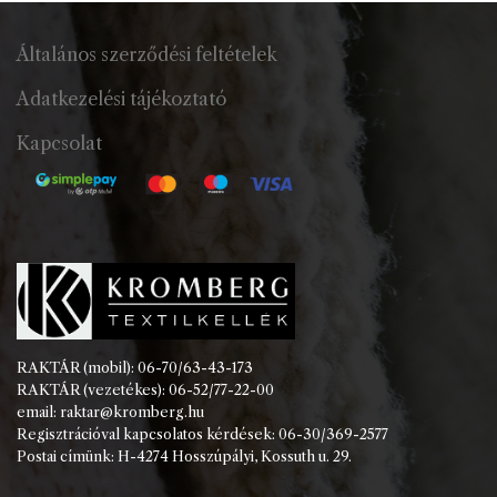
Általános szerződési feltételek
Adatkezelési tájékoztató
Kapcsolat
RAKTÁR (mobil): 06-70/63-43-173
RAKTÁR (vezetékes): 06-52/77-22-00
email: raktar@kromberg.hu
Regisztrációval kapcsolatos kérdések: 06-30/369-2577
Postai címünk: H-4274 Hosszúpályi, Kossuth u. 29.