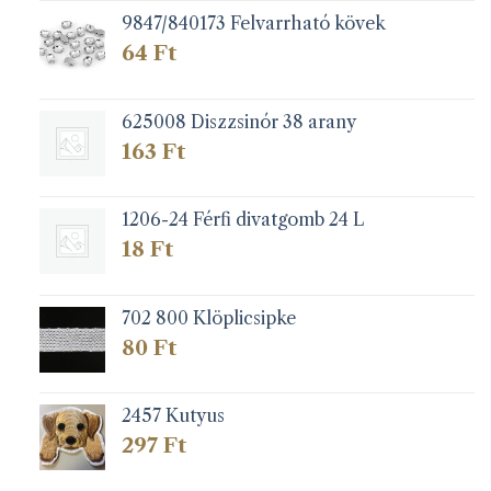
9847/840173 Felvarrható kövek
64
Ft
625008 Diszzsinór 38 arany
163
Ft
1206-24 Férfi divatgomb 24 L
18
Ft
702 800 Klöplicsipke
80
Ft
2457 Kutyus
297
Ft