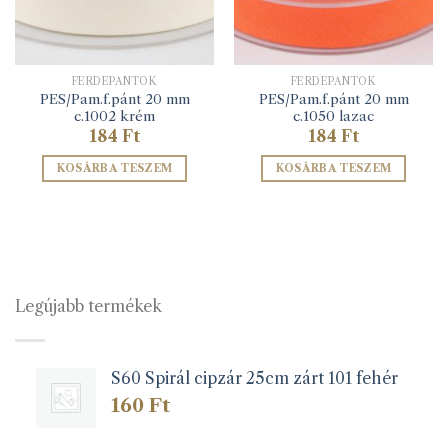
FERDEPÁNTOK
FERDEPÁNTOK
PES/Pam.f.pánt 20 mm
PES/Pam.f.pánt 20 mm
c.1002 krém
c.1050 lazac
184
Ft
184
Ft
KOSÁRBA TESZEM
KOSÁRBA TESZEM
Legújabb termékek
S60 Spirál cipzár 25cm zárt 101 fehér
160
Ft