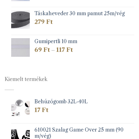
Táskaheveder 30 mm pamut 25m/vég
279
Ft
Gumipertli 10 mm
Ártartomány:
69
Ft
117
Ft
–
69 Ft
-
117 Ft
Kiemelt termékek
Behúzógomb 32L-40L
17
Ft
610021 Szalag Game Over 25 mm (90
m/vég)