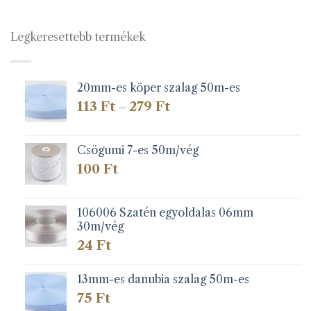
Legkeresettebb termékek
20mm-es köper szalag 50m-es
Ártartomány:
113
Ft
279
Ft
–
113 Ft
-
279 Ft
Csögumi 7-es 50m/vég
100
Ft
106006 Szatén egyoldalas 06mm
30m/vég
24
Ft
13mm-es danubia szalag 50m-es
75
Ft