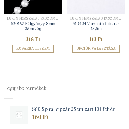
LUREX FÉMSZÁLAS PASZOMÁNYOK
LUREX FÉMSZÁLAS PASZOMÁNYOK
520167 Félgyöngy 8mm
510424 Varrható flitteres
25m/vég
13,5m
318
Ft
113
Ft
KOSÁRBA TESZEM
OPCIÓK VÁLASZTÁSA
Ennek
a
terméknek
több
variációja
van.
Legújabb termékek
A
változatok
a
S60 Spirál cipzár 25cm zárt 101 fehér
termékoldalon
választhatók
160
Ft
ki