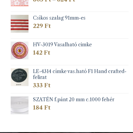
803 Ft
-
824 Ft
Csíkos szalag 91mm-es
229
Ft
HV-3019 Vasalható cimke
142
Ft
LE-4314 címke vas.ható F1 Hand crafted-
felirat
333
Ft
SZATÉN f.pánt 20 mm c.1000 fehér
184
Ft