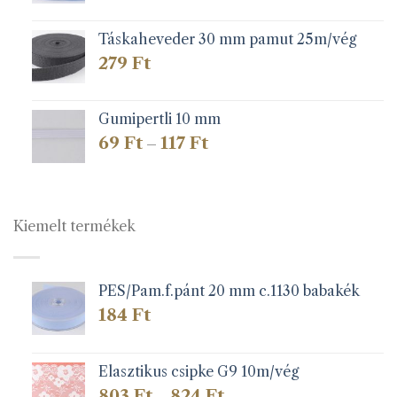
Táskaheveder 30 mm pamut 25m/vég
279
Ft
Gumipertli 10 mm
Ártartomány:
69
Ft
117
Ft
–
69 Ft
-
117 Ft
Kiemelt termékek
PES/Pam.f.pánt 20 mm c.1130 babakék
184
Ft
Elasztikus csipke G9 10m/vég
Ártartomány:
803
Ft
824
Ft
–