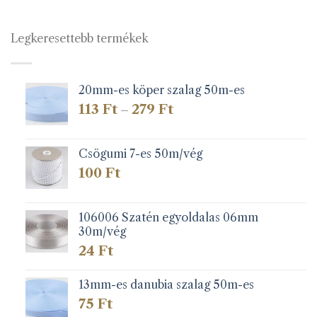
Legkeresettebb termékek
20mm-es köper szalag 50m-es
Ártartomány:
113
Ft
279
Ft
–
113 Ft
-
279 Ft
Csögumi 7-es 50m/vég
100
Ft
106006 Szatén egyoldalas 06mm
30m/vég
24
Ft
13mm-es danubia szalag 50m-es
75
Ft