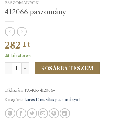
PASZOMÁNYOK
412066 paszomány
282
Ft
25 készleten
412066 paszomány mennyiség
KOSÁRBA TESZEM
Cikkszám:
PA-KR-412066-
Kategória:
Lurex fémszálas paszományok