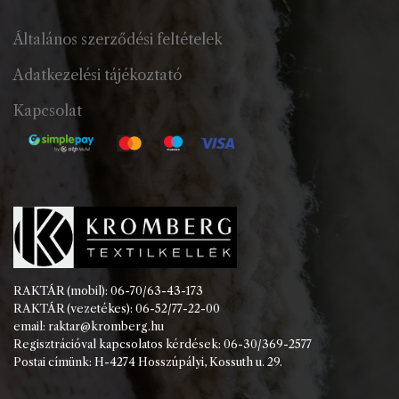
Általános szerződési feltételek
Adatkezelési tájékoztató
Kapcsolat
RAKTÁR (mobil): 06-70/63-43-173
RAKTÁR (vezetékes): 06-52/77-22-00
email: raktar@kromberg.hu
Regisztrációval kapcsolatos kérdések: 06-30/369-2577
Postai címünk: H-4274 Hosszúpályi, Kossuth u. 29.