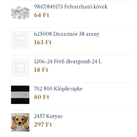
9847/840173 Felvarrható kövek
64
Ft
625008 Diszzsinór 38 arany
163
Ft
1206-24 Férfi divatgomb 24 L
18
Ft
702 800 Klöplicsipke
80
Ft
2457 Kutyus
297
Ft