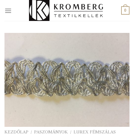
Skip
to
0
content
KEZDŐLAP
/
PASZOMÁNYOK
/
LUREX FÉMSZÁLAS