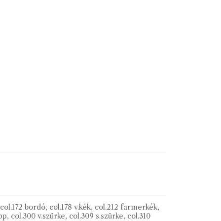
, col.172 bordó, col.178 v.kék, col.212 farmerkék,
p, col.300 v.szürke, col.309 s.szürke, col.310