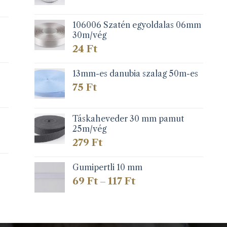
106006 Szatén egyoldalas 06mm
30m/vég
24
Ft
13mm-es danubia szalag 50m-es
75
Ft
Táskaheveder 30 mm pamut
25m/vég
279
Ft
Gumipertli 10 mm
Ártartomány:
69
Ft
117
Ft
–
69 Ft
-
117 Ft