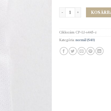
S40 Spirál cipzár 45cm zár
KOSÁRB
Cikkszám:
CP-LI-s445-z
Kategória:
normál (S40)