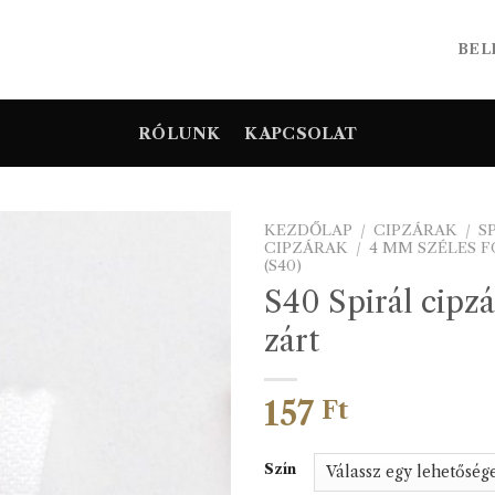
BEL
RÓLUNK
KAPCSOLAT
KEZDŐLAP
/
CIPZÁRAK
/
S
CIPZÁRAK
/
4 MM SZÉLES 
(S40)
S40 Spirál cipz
zárt
157
Ft
Szín