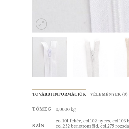
TOVÁBBI INFORMÁCIÓK
VÉLEMÉNYEK (0)
TÖMEG
0,0000 kg
col.101 fehér, col.102 nyers, col.103 
SZÍN
col.232 benettonzöld, col.275 rozsdab