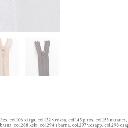
bézs, col.106 sárga, col.132 v.rózsa, col.145 piros, col.155 narancs
arna, col.288 keki, col.294 s.barna, col.297 v.drapp, col.298 drap