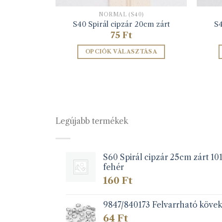
)
NORMÁL (S40)
5cm zárt
S40 Spirál cipzár 20cm zárt
S4
75
Ft
TÁSA
OPCIÓK VÁLASZTÁSA
k
Ennek
a
éknek
terméknek
több
iója
variációja
Legújabb termékek
van.
A
zatok
változatok
a
S60 Spirál cipzár 25cm zárt 10
fehér
koldalon
termékoldalon
zthatók
választhatók
160
Ft
ki
9847/840173 Felvarrható köve
64
Ft