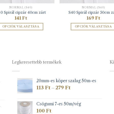
NORMÁL (S40)
NORMÁL (S40)
0 Spirál cipzár 40cm zárt
S40 Spirál cipzár 50cm z
141
Ft
169
Ft
OPCIÓK VÁLASZTÁSA
OPCIÓK VÁLASZTÁSA
Ennek
Ennek
a
a
terméknek
terméknek
több
több
variációja
variációja
Legkeresettebb termékek
Ki
van.
van.
A
A
változatok
változatok
a
a
1
20mm-es köper szalag 50m-es
termékoldalon
termékolda
Ártartomány:
113
Ft
279
Ft
–
választhatók
választható
113 Ft
-
ki
ki
279 Ft
Csögumi 7-es 50m/vég
k
100
Ft