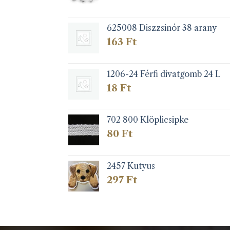
625008 Diszzsinór 38 arany
163
Ft
1206-24 Férfi divatgomb 24 L
18
Ft
702 800 Klöplicsipke
80
Ft
2457 Kutyus
297
Ft