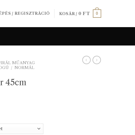
0
FT
0
ÉPÉS / REGISZTRÁCIÓ
KOSÁR /
PIRÁL MŰANYAG
FOGÚ
/
NORMÁL
ár 45cm