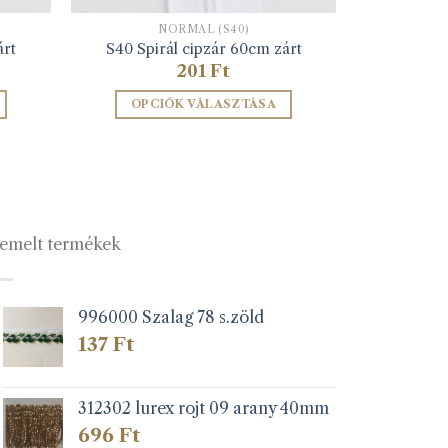
NORMÁL (S40)
árt
S40 Spirál cipzár 60cm zárt
201
Ft
OPCIÓK VÁLASZTÁSA
Ennek
a
terméknek
több
variációja
emelt termékek
van.
A
változatok
a
996000 Szalag 78 s.zöld
lon
termékoldalon
137
Ft
k
választhatók
ki
312302 lurex rojt 09 arany 40mm
696
Ft