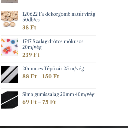
120622 Fa dekorgomb natúr virág
50db/cs
38
Ft
1747 Szalag drótos mókusos
20m/vég
239
Ft
20mm-es Tépözár 25 m/vég
Ártartomány:
88
Ft
150
Ft
–
88 Ft
-
150 Ft
Sima gumiszalag 20mm 40m/vég
Ártartomány:
69
Ft
75
Ft
–
69 Ft
-
75 Ft