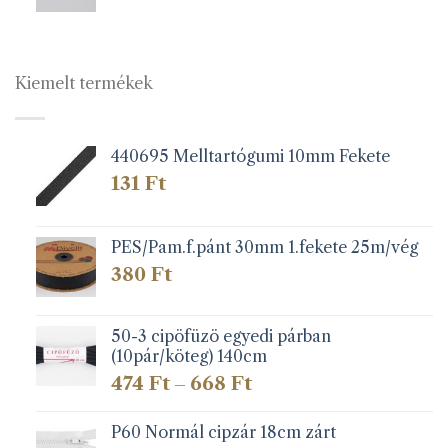
69 Ft
-
117 Ft
Kiemelt termékek
440695 Melltartógumi 10mm Fekete
131
Ft
PES/Pam.f.pánt 30mm 1.fekete 25m/vég
380
Ft
50-3 cipöfüzö egyedi párban
(10pár/köteg) 140cm
Ártartomány:
474
Ft
668
Ft
–
474 Ft
-
P60 Normál cipzár 18cm zárt
668 Ft