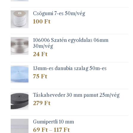
-
279 Ft
Csögumi 7-es 50m/vég
100
Ft
106006 Szatén egyoldalas 06mm
30m/vég
24
Ft
13mm-es danubia szalag 50m-es
75
Ft
Táskaheveder 30 mm pamut 25m/vég
279
Ft
Gumipertli 10 mm
Ártartomány:
69
Ft
117
Ft
–