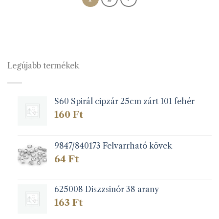
több
több
variációja
variációja
van.
van.
A
A
változatok
változatok
a
a
Legújabb termékek
termékoldalon
termékoldalon
választhatók
választhatók
ki
ki
S60 Spirál cipzár 25cm zárt 101 fehér
160
Ft
9847/840173 Felvarrható kövek
64
Ft
625008 Diszzsinór 38 arany
163
Ft