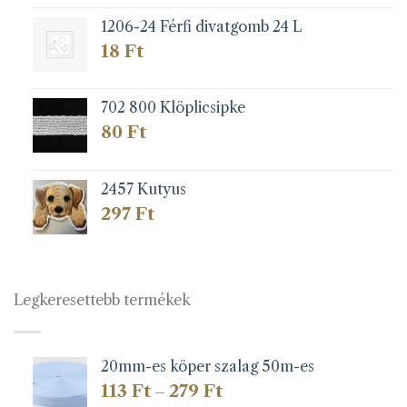
1206-24 Férfi divatgomb 24 L
18
Ft
702 800 Klöplicsipke
80
Ft
2457 Kutyus
297
Ft
Legkeresettebb termékek
20mm-es köper szalag 50m-es
Ártartomány:
113
Ft
279
Ft
–
113 Ft