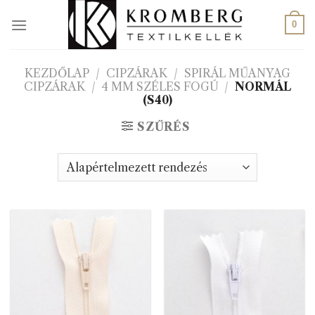
Skip
to
0
content
KEZDŐLAP
/
CIPZÁRAK
/
SPIRÁL MŰANYAG
CIPZÁRAK
/
4 MM SZÉLES FOGÚ
/
NORMÁL
(S40)
SZŰRÉS