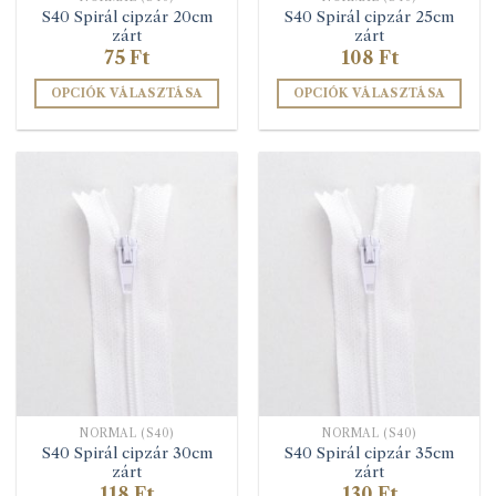
S40 Spirál cipzár 20cm
S40 Spirál cipzár 25cm
zárt
zárt
75
Ft
108
Ft
OPCIÓK VÁLASZTÁSA
OPCIÓK VÁLASZTÁSA
Ennek
Ennek
a
a
terméknek
terméknek
több
több
variációja
variációja
van.
van.
A
A
változatok
változatok
a
a
termékoldalon
termékoldalon
választhatók
választhatók
ki
ki
NORMÁL (S40)
NORMÁL (S40)
S40 Spirál cipzár 30cm
S40 Spirál cipzár 35cm
zárt
zárt
118
Ft
130
Ft