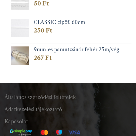
50
Ft
CLASSIC cipöf. 60cm
250
Ft
9mm-es pamutzsinór fehér 25m/vég
267
Ft
Általános szerződési feltételek
Adatkezelési tájékoztató
Kapcsolat