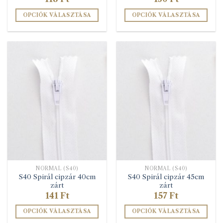
OPCIÓK VÁLASZTÁSA
OPCIÓK VÁLASZTÁSA
Ennek
Ennek
a
a
terméknek
terméknek
több
több
variációja
variációja
van.
van.
A
A
változatok
változatok
a
a
termékoldalon
termékoldalon
választhatók
választhatók
ki
ki
NORMÁL (S40)
NORMÁL (S40)
S40 Spirál cipzár 40cm
S40 Spirál cipzár 45cm
zárt
zárt
141
Ft
157
Ft
OPCIÓK VÁLASZTÁSA
OPCIÓK VÁLASZTÁSA