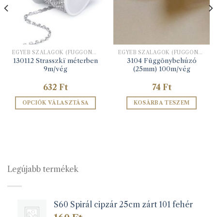
EGYÉB SZALAGOK (FÜGGÖNYBEHÚZÓ, HÍMZŐ ALAPSZALAG, STB)
EGYÉB SZALAGOK (FÜGGÖNYBEHÚZÓ, HÍMZŐ ALAPSZALAG, STB)
130112 Strasszkï méterben
3104 Függönybehúzó
9m/vég
(25mm) 100m/vég
632
Ft
74
Ft
OPCIÓK VÁLASZTÁSA
KOSÁRBA TESZEM
Ennek
a
terméknek
több
variációja
van.
Legújabb termékek
A
változatok
a
S60 Spirál cipzár 25cm zárt 101 fehér
termékoldalon
választhatók