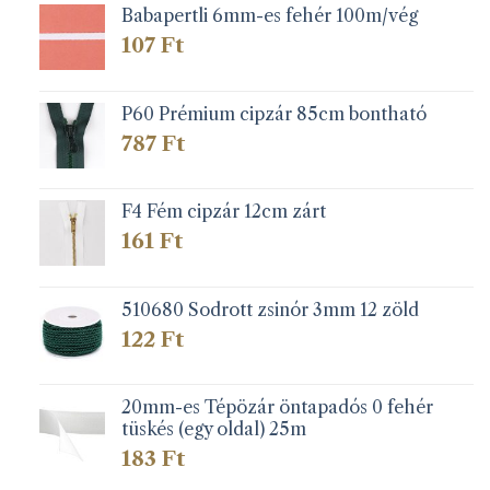
Babapertli 6mm-es fehér 100m/vég
107
Ft
P60 Prémium cipzár 85cm bontható
787
Ft
F4 Fém cipzár 12cm zárt
161
Ft
510680 Sodrott zsinór 3mm 12 zöld
122
Ft
20mm-es Tépözár öntapadós 0 fehér
tüskés (egy oldal) 25m
183
Ft