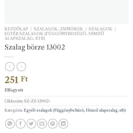
KEZDŐLAP
/
SZALAGOK, ZSINÓROK
/
SZALAGOK
/
EGYÉB SZALAGOK (FÜGGÖNYBEHÚZÓ, HÍMZŐ
ALAPSZALAG, STB)
Szalag börze 13002
251
Ft
Elfogyott
Cikkszám:
SZ-ZZ-13002-
Kategória:
Egyéb szalagok (Függönybehúzó, Hímző alapszalag, stb)