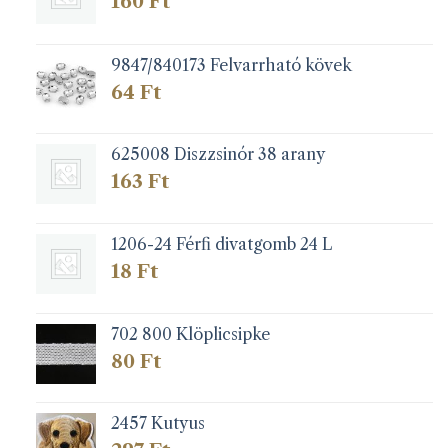
160
Ft
ki
9847/840173 Felvarrható kövek
64
Ft
625008 Diszzsinór 38 arany
163
Ft
1206-24 Férfi divatgomb 24 L
18
Ft
702 800 Klöplicsipke
80
Ft
2457 Kutyus