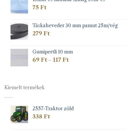
75
Ft
Táskaheveder 30 mm pamut 25m/vég
279
Ft
Gumipertli 10 mm
Ártartomány:
69
Ft
117
Ft
–
69 Ft
-
117 Ft
Kiemelt termékek
2557-Traktor zöld
338
Ft