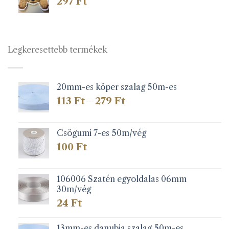
297
Ft
Legkeresettebb termékek
20mm-es köper szalag 50m-es
Ártartomány:
113
Ft
279
Ft
–
113 Ft
-
279 Ft
Csögumi 7-es 50m/vég
100
Ft
106006 Szatén egyoldalas 06mm
30m/vég
24
Ft
13mm-es danubia szalag 50m-es