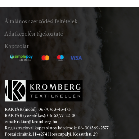
Általános szerződési feltételek
Adatkezelési tájékoztató
Kapcsolat
RAKTÁR (mobil): 06-70/63-43-173
RAKTÁR (vezetékes): 06-52/77-22-00
email: raktar@kromberg.hu
Regisztrációval kapcsolatos kérdések: 06-30/369-2577
Postai címünk: H-4274 Hosszúpályi, Kossuth u. 29.