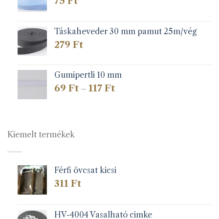
75
Ft
Táskaheveder 30 mm pamut 25m/vég
279
Ft
Gumipertli 10 mm
Ártartomány:
69
Ft
117
Ft
–
69 Ft
-
117 Ft
Kiemelt termékek
Férfi övcsat kicsi
311
Ft
HV-4004 Vasalható cimke