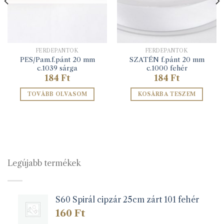
FERDEPÁNTOK
FERDEPÁNTOK
PES/Pam.f.pánt 20 mm
SZATÉN f.pánt 20 mm
c.1039 sárga
c.1000 fehér
184
Ft
184
Ft
TOVÁBB OLVASOM
KOSÁRBA TESZEM
Legújabb termékek
S60 Spirál cipzár 25cm zárt 101 fehér
160
Ft