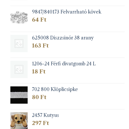
9847/840173 Felvarrható kövek
64
Ft
625008 Diszzsinór 38 arany
163
Ft
1206-24 Férfi divatgomb 24 L
18
Ft
702 800 Klöplicsipke
80
Ft
2457 Kutyus
297
Ft