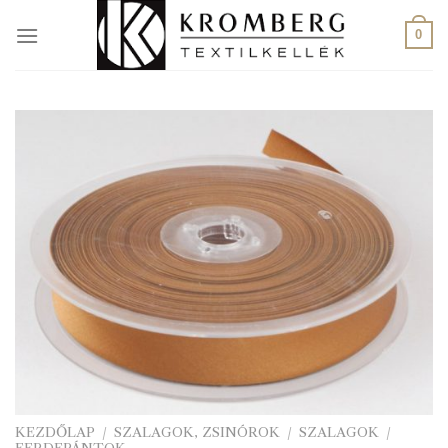
Skip
to
0
content
KEZDŐLAP
/
SZALAGOK, ZSINÓROK
/
SZALAGOK
/