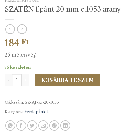
FERDEPÁNTOK
SZATÉN f.pánt 20 mm c.1053 arany
184
Ft
25 méter/vég
75 készleten
SZATÉN f.pánt 20 mm c.1053 arany mennyiség
KOSÁRBA TESZEM
Cikkszám:
SZ-AJ-sz-20-1053
Kategória:
Ferdepántok