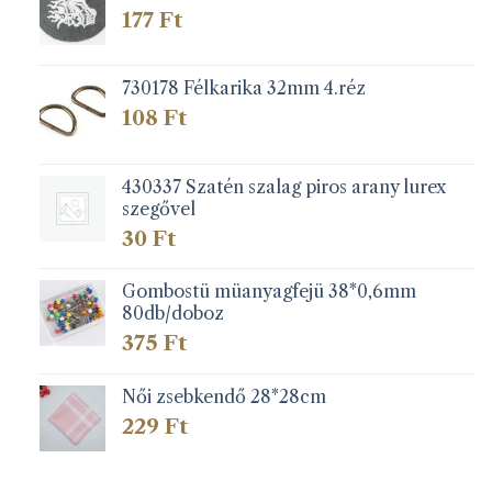
177
Ft
730178 Félkarika 32mm 4.réz
108
Ft
430337 Szatén szalag piros arany lurex
szegővel
30
Ft
Gombostü müanyagfejü 38*0,6mm
80db/doboz
375
Ft
Női zsebkendő 28*28cm
229
Ft