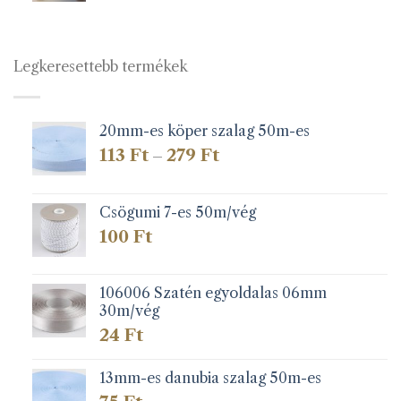
Legkeresettebb termékek
20mm-es köper szalag 50m-es
Ártartomány:
113
Ft
279
Ft
–
113 Ft
-
279 Ft
Csögumi 7-es 50m/vég
100
Ft
106006 Szatén egyoldalas 06mm
30m/vég
24
Ft
13mm-es danubia szalag 50m-es