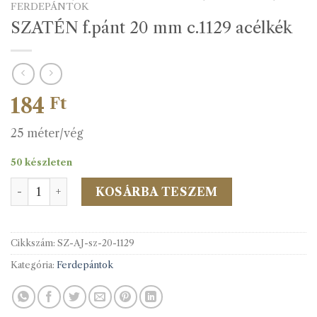
FERDEPÁNTOK
SZATÉN f.pánt 20 mm c.1129 acélkék
184
Ft
25 méter/vég
50 készleten
SZATÉN f.pánt 20 mm c.1129 acélkék mennyiség
KOSÁRBA TESZEM
Cikkszám:
SZ-AJ-sz-20-1129
Kategória:
Ferdepántok