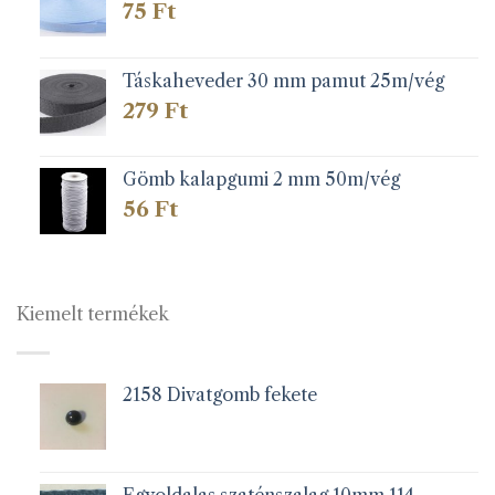
75
Ft
Táskaheveder 30 mm pamut 25m/vég
279
Ft
Gömb kalapgumi 2 mm 50m/vég
56
Ft
Kiemelt termékek
2158 Divatgomb fekete
Egyoldalas szaténszalag 10mm 114