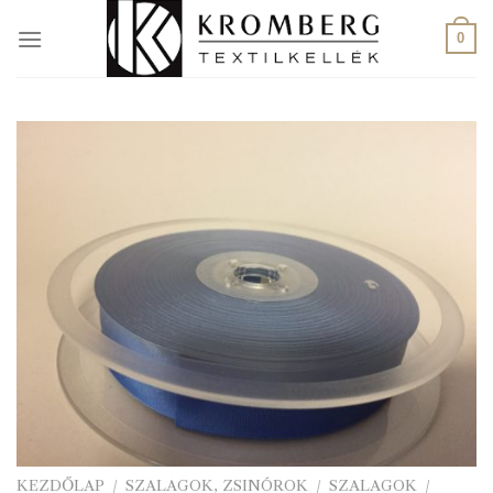
Skip
to
0
content
KEZDŐLAP
/
SZALAGOK, ZSINÓROK
/
SZALAGOK
/