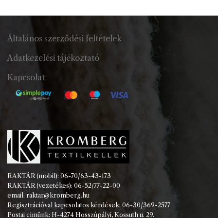
Általános szerződési feltételek
Adatkezelési tájékoztató
Kapcsolat
RAKTÁR (mobil): 06-70/63-43-173
RAKTÁR (vezetékes): 06-52/77-22-00
email: raktar@kromberg.hu
Regisztrációval kapcsolatos kérdések: 06-30/369-2577
Postai címünk: H-4274 Hosszúpályi, Kossuth u. 29.