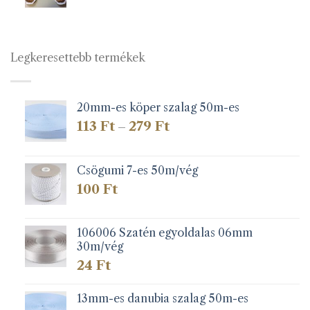
Legkeresettebb termékek
20mm-es köper szalag 50m-es
Ártartomány:
113
Ft
279
Ft
–
113 Ft
-
279 Ft
Csögumi 7-es 50m/vég
100
Ft
106006 Szatén egyoldalas 06mm
30m/vég
24
Ft
13mm-es danubia szalag 50m-es