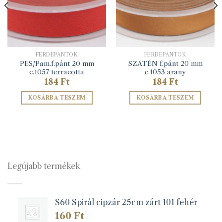
FERDEPÁNTOK
FERDEPÁNTOK
PES/Pam.f.pánt 20 mm
SZATÉN f.pánt 20 mm
c.1057 terracotta
c.1053 arany
184
Ft
184
Ft
KOSÁRBA TESZEM
KOSÁRBA TESZEM
Legújabb termékek
S60 Spirál cipzár 25cm zárt 101 fehér
160
Ft