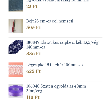
23
Ft
Bojt 23 cm-es col.nemzeti
505
Ft
180849 Elasztikus csipke s. kék 13,5/vég
140mm-es
886
Ft
Légcsipke 154. fehér 100mm-es
625
Ft
106040 Szatén egyoldalas 40mm
30m/vég
110
Ft