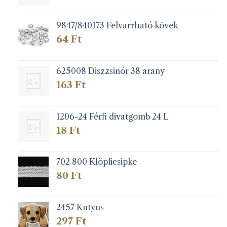
9847/840173 Felvarrható kövek
64
Ft
625008 Diszzsinór 38 arany
163
Ft
1206-24 Férfi divatgomb 24 L
18
Ft
702 800 Klöplicsipke
80
Ft
2457 Kutyus
297
Ft