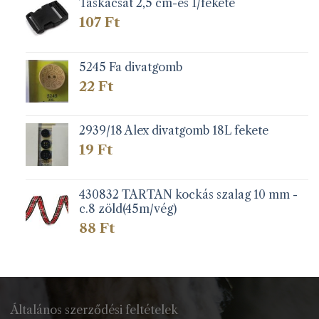
Táskacsat 2,5 cm-es 1/fekete
107
Ft
5245 Fa divatgomb
22
Ft
2939/18 Alex divatgomb 18L fekete
19
Ft
430832 TARTAN kockás szalag 10 mm -
c.8 zöld(45m/vég)
88
Ft
Általános szerződési feltételek