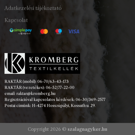
Adatkezelési tájékoztató
Kapcsolat
RAKTÁR (mobil): 06-70/63-43-173
RAKTÁR (vezetékes): 06-52/77-22-00
email: raktar@kromberg.hu
Regisztrációval kapcsolatos kérdések: 06-30/369-2577
Postai címünk: H-4274 Hosszúpályi, Kossuth u. 29.
Copyright 2026 ©
szalagnagyker.hu