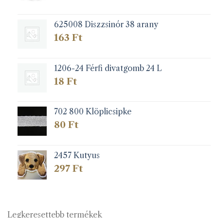
625008 Diszzsinór 38 arany
163
Ft
1206-24 Férfi divatgomb 24 L
18
Ft
702 800 Klöplicsipke
80
Ft
2457 Kutyus
297
Ft
Legkeresettebb termékek