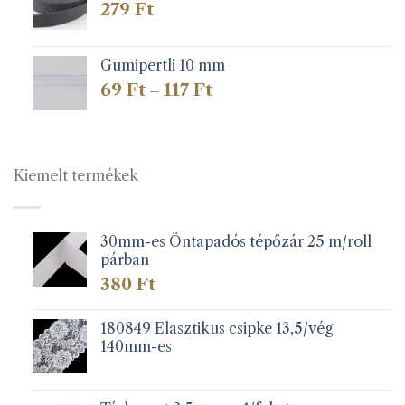
279
Ft
Gumipertli 10 mm
Ártartomány:
69
Ft
117
Ft
–
69 Ft
-
117 Ft
Kiemelt termékek
30mm-es Öntapadós tépőzár 25 m/roll
párban
380
Ft
180849 Elasztikus csipke 13,5/vég
140mm-es