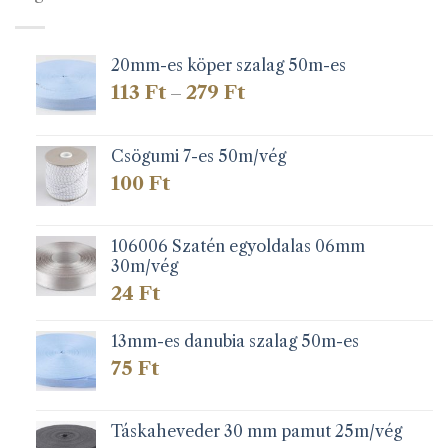
20mm-es köper szalag 50m-es
Ártartomány:
113
Ft
279
Ft
–
113 Ft
-
279 Ft
Csögumi 7-es 50m/vég
100
Ft
106006 Szatén egyoldalas 06mm
30m/vég
24
Ft
13mm-es danubia szalag 50m-es
75
Ft
Táskaheveder 30 mm pamut 25m/vég