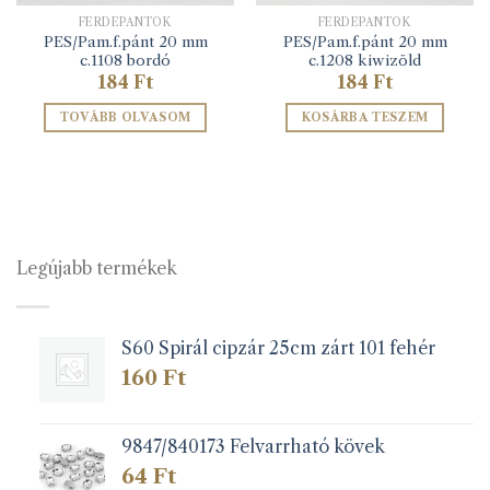
FERDEPÁNTOK
FERDEPÁNTOK
PES/Pam.f.pánt 20 mm
PES/Pam.f.pánt 20 mm
c.1108 bordó
c.1208 kiwizöld
184
Ft
184
Ft
TOVÁBB OLVASOM
KOSÁRBA TESZEM
Legújabb termékek
S60 Spirál cipzár 25cm zárt 101 fehér
160
Ft
9847/840173 Felvarrható kövek
64
Ft