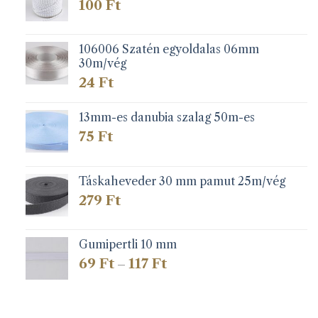
100
Ft
106006 Szatén egyoldalas 06mm
30m/vég
24
Ft
13mm-es danubia szalag 50m-es
75
Ft
Táskaheveder 30 mm pamut 25m/vég
279
Ft
Gumipertli 10 mm
Ártartomány:
69
Ft
117
Ft
–
69 Ft
-
117 Ft