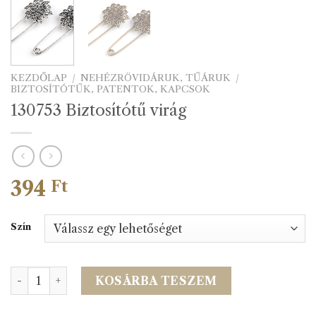
KEZDŐLAP
/
NEHÉZRÖVIDÁRUK, TŰÁRUK
/
BIZTOSÍTÓTŰK, PATENTOK, KAPCSOK
130753 Biztosítótű virág
394
Ft
Szín
130753 Biztosítótű virág mennyiség
KOSÁRBA TESZEM