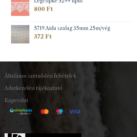
Légcsipke 5299 tipus
800
Ft
5719 Aida szalag 35mm 25m/vég
372
Ft
Általános szerződési feltételek
Adatkezelési tájékoztató
Kapcsolat