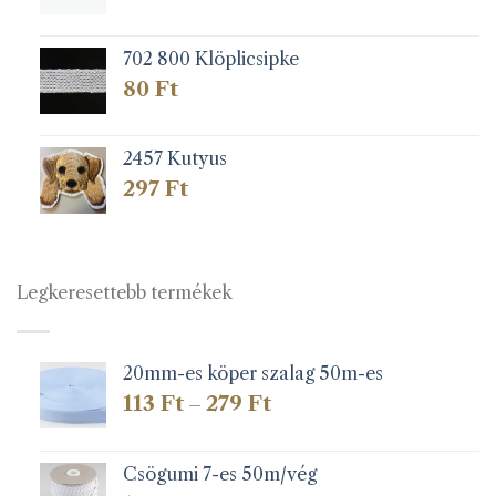
702 800 Klöplicsipke
80
Ft
2457 Kutyus
297
Ft
Legkeresettebb termékek
20mm-es köper szalag 50m-es
Ártartomány:
113
Ft
279
Ft
–
113 Ft
-
279 Ft
Csögumi 7-es 50m/vég