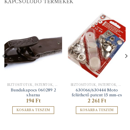
KAPCSOLÓDÓ TERMÉKEK
BIZTOSÍTÓTŰK, PATENTOK, KAPCSOK
BIZTOSÍTÓTŰK, PATENTOK, KAPCSOK
Bundakapocs 060289 2
630066/630444 Moto
s.barna
felüthető patent 15 mm-es
194
Ft
2 261
Ft
KOSÁRBA TESZEM
KOSÁRBA TESZEM