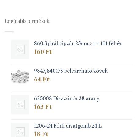
Legújabb termékek
S60 Spirál cipzár 25cm zárt 101 fehér
160
Ft
9847/840173 Felvarrható kövek
64
Ft
625008 Diszzsinór 38 arany
163
Ft
1206-24 Férfi divatgomb 24 L
18
Ft