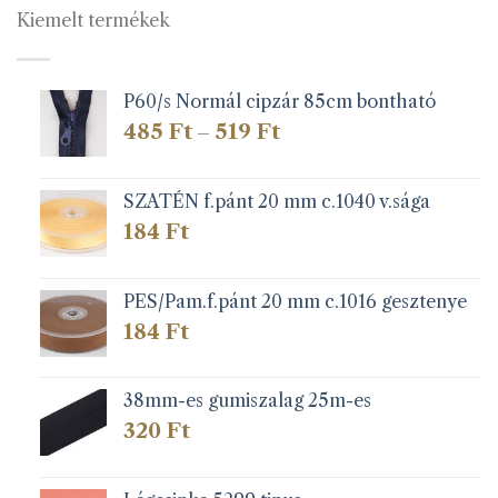
Kiemelt termékek
P60/s Normál cipzár 85cm bontható
Ártartomány:
485
Ft
519
Ft
–
485 Ft
-
519 Ft
SZATÉN f.pánt 20 mm c.1040 v.sága
184
Ft
PES/Pam.f.pánt 20 mm c.1016 gesztenye
184
Ft
38mm-es gumiszalag 25m-es
320
Ft