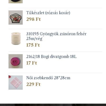
Tűkészlet (rózsás kosár)
298
Ft
310195 Gyöngyök zsinóron fehér
25m/vég
175
Ft
2162/18 Bogi divatgomb 18L
17
Ft
Női zsebkendő 28*28cm
229
Ft