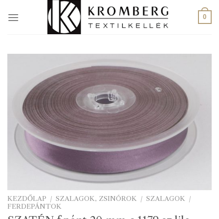
Skip
to
0
content
KEZDŐLAP
/
SZALAGOK, ZSINÓROK
/
SZALAGOK
/
FERDEPÁNTOK