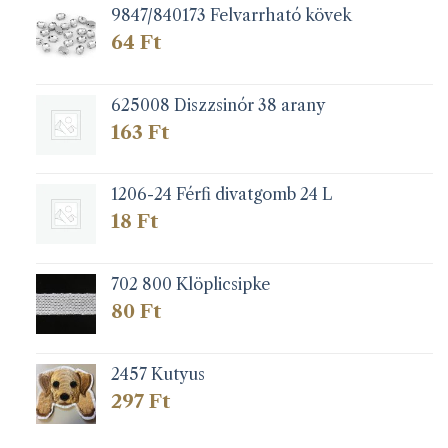
9847/840173 Felvarrható kövek
64
Ft
625008 Diszzsinór 38 arany
163
Ft
1206-24 Férfi divatgomb 24 L
18
Ft
702 800 Klöplicsipke
80
Ft
2457 Kutyus
297
Ft