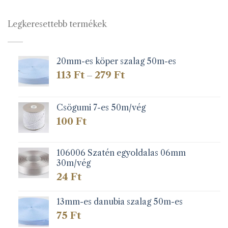
Legkeresettebb termékek
20mm-es köper szalag 50m-es
Ártartomány:
113
Ft
279
Ft
–
113 Ft
-
279 Ft
Csögumi 7-es 50m/vég
100
Ft
106006 Szatén egyoldalas 06mm
30m/vég
24
Ft
13mm-es danubia szalag 50m-es
75
Ft