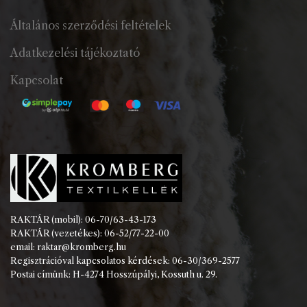
Általános szerződési feltételek
Adatkezelési tájékoztató
Kapcsolat
RAKTÁR (mobil): 06-70/63-43-173
RAKTÁR (vezetékes): 06-52/77-22-00
email: raktar@kromberg.hu
Regisztrációval kapcsolatos kérdések: 06-30/369-2577
Postai címünk: H-4274 Hosszúpályi, Kossuth u. 29.