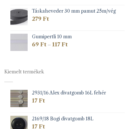
Táskaheveder 30 mm pamut 25m/vég
279
Ft
Gumipertli 10 mm
Ártartomány:
69
Ft
117
Ft
–
69 Ft
-
117 Ft
Kiemelt termékek
2931/16 Alex divatgomb 16L fehér
17
Ft
2169/18 Bogi divatgomb 18L
17
Ft