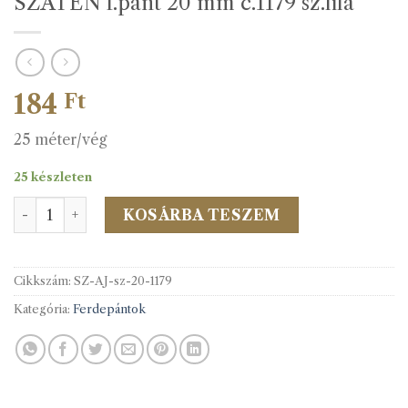
SZATÉN f.pánt 20 mm c.1179 sz.lila
184
Ft
25 méter/vég
25 készleten
SZATÉN f.pánt 20 mm c.1179 sz.lila mennyiség
KOSÁRBA TESZEM
Cikkszám:
SZ-AJ-sz-20-1179
Kategória:
Ferdepántok