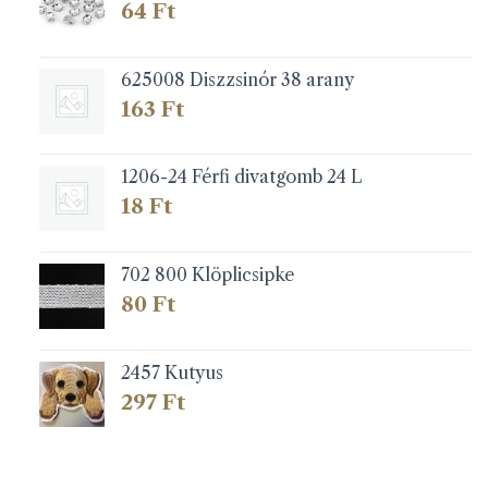
64
Ft
625008 Diszzsinór 38 arany
163
Ft
1206-24 Férfi divatgomb 24 L
18
Ft
702 800 Klöplicsipke
80
Ft
2457 Kutyus
297
Ft