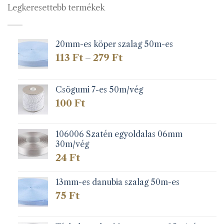
Legkeresettebb termékek
20mm-es köper szalag 50m-es
Ártartomány:
113
Ft
279
Ft
–
113 Ft
-
279 Ft
Csögumi 7-es 50m/vég
100
Ft
106006 Szatén egyoldalas 06mm
30m/vég
24
Ft
13mm-es danubia szalag 50m-es
75
Ft