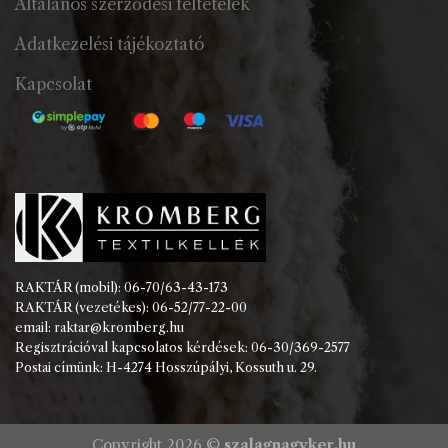
Általános szerződési feltételek
Adatkezelési tájékoztató
Kapcsolat
RAKTÁR (mobil): 06-70/63-43-173
RAKTÁR (vezetékes): 06-52/77-22-00
email: raktar@kromberg.hu
Regisztrációval kapcsolatos kérdések: 06-30/369-2577
Postai címünk: H-4274 Hosszúpályi, Kossuth u. 29.
Copyright 2026 ©
szalagnagyker.hu