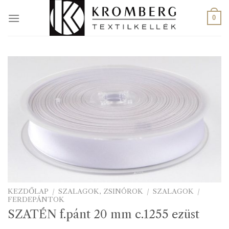
Skip
to
0
content
KEZDŐLAP
/
SZALAGOK, ZSINÓROK
/
SZALAGOK
/
FERDEPÁNTOK
SZATÉN f.pánt 20 mm c.1255 ezüst