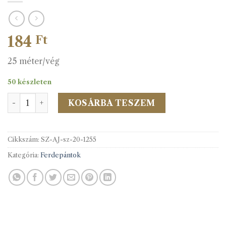
184
Ft
25 méter/vég
50 készleten
SZATÉN f.pánt 20 mm c.1255 ezüst mennyiség
KOSÁRBA TESZEM
Cikkszám:
SZ-AJ-sz-20-1255
Kategória:
Ferdepántok