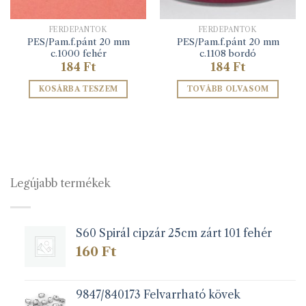
FERDEPÁNTOK
FERDEPÁNTOK
PES/Pam.f.pánt 20 mm
PES/Pam.f.pánt 20 mm
c.1000 fehér
c.1108 bordó
184
Ft
184
Ft
KOSÁRBA TESZEM
TOVÁBB OLVASOM
Legújabb termékek
S60 Spirál cipzár 25cm zárt 101 fehér
160
Ft
9847/840173 Felvarrható kövek