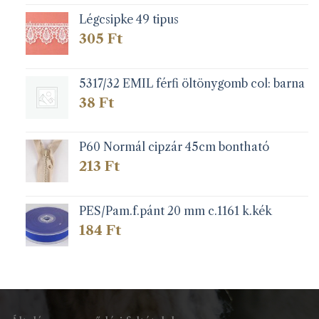
-
164 Ft
Légcsipke 49 tipus
305
Ft
5317/32 EMIL férfi öltönygomb col: barna
38
Ft
P60 Normál cipzár 45cm bontható
213
Ft
PES/Pam.f.pánt 20 mm c.1161 k.kék
184
Ft