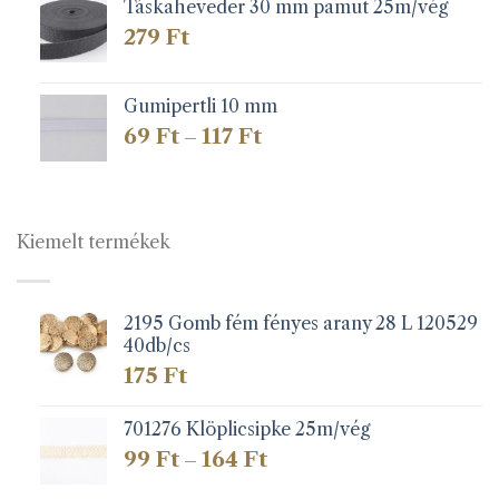
Táskaheveder 30 mm pamut 25m/vég
279
Ft
Gumipertli 10 mm
Ártartomány:
69
Ft
117
Ft
–
69 Ft
-
117 Ft
Kiemelt termékek
2195 Gomb fém fényes arany 28 L 120529
40db/cs
175
Ft
701276 Klöplicsipke 25m/vég
Ártartomány:
99
Ft
164
Ft
–
99 Ft