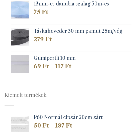
13mm-es danubia szalag 50m-es
75
Ft
Táskaheveder 30 mm pamut 25m/vég
279
Ft
Gumipertli 10 mm
Ártartomány:
69
Ft
117
Ft
–
69 Ft
-
117 Ft
Kiemelt termékek
P60 Normál cipzár 20cm zárt
Ártartomány:
50
Ft
187
Ft
–
50 Ft