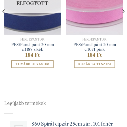
ELFOGYOTT
FERDEPÁNTOK
FERDEPÁNTOK
PES/Pam.f.pánt 20 mm
PES/Pam.f.pánt 20 mm
c.1189 s.kék
c.1071 pink
184
Ft
184
Ft
TOVÁBB OLVASOM
KOSÁRBA TESZEM
Legújabb termékek
S60 Spirál cipzár 25cm zárt 101 fehér