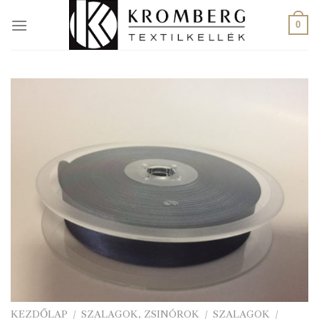
Skip
to
0
content
KEZDŐLAP
/
SZALAGOK, ZSINÓROK
/
SZALAGOK
/