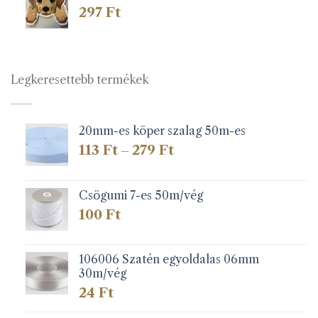
297
Ft
Legkeresettebb termékek
20mm-es köper szalag 50m-es
Ártartomány:
113
Ft
279
Ft
–
113 Ft
-
279 Ft
Csögumi 7-es 50m/vég
100
Ft
106006 Szatén egyoldalas 06mm
30m/vég
24
Ft