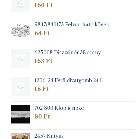
160
Ft
9847/840173 Felvarrható kövek
64
Ft
625008 Diszzsinór 38 arany
163
Ft
1206-24 Férfi divatgomb 24 L
18
Ft
702 800 Klöplicsipke
80
Ft
2457 Kutyus