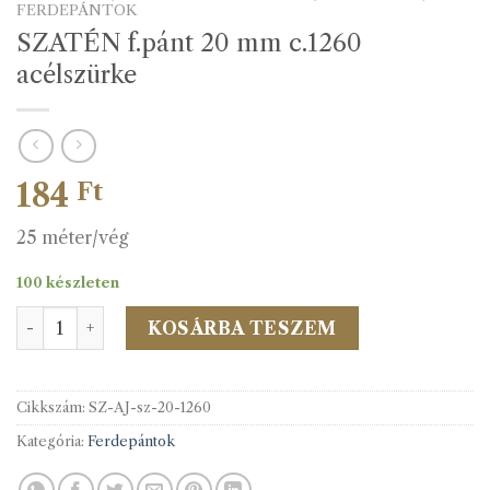
FERDEPÁNTOK
SZATÉN f.pánt 20 mm c.1260
acélszürke
184
Ft
25 méter/vég
100 készleten
SZATÉN f.pánt 20 mm c.1260 acélszürke mennyiség
KOSÁRBA TESZEM
Cikkszám:
SZ-AJ-sz-20-1260
Kategória:
Ferdepántok