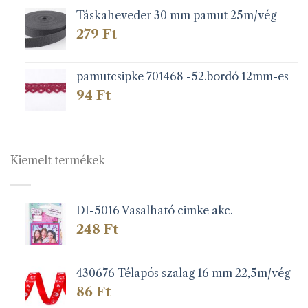
Táskaheveder 30 mm pamut 25m/vég
279
Ft
pamutcsipke 701468 -52.bordó 12mm-es
94
Ft
Kiemelt termékek
DI-5016 Vasalható cimke akc.
248
Ft
430676 Télapós szalag 16 mm 22,5m/vég
86
Ft