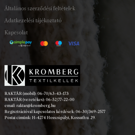
Általános szerződési feltételek
Adatkezelési tájékoztató
Kapcsolat
RAKTÁR (mobil): 06-70/63-43-173
RAKTÁR (vezetékes): 06-52/77-22-00
email: raktar@kromberg.hu
Regisztrációval kapcsolatos kérdések: 06-30/369-2577
Postai címünk: H-4274 Hosszúpályi, Kossuth u. 29.