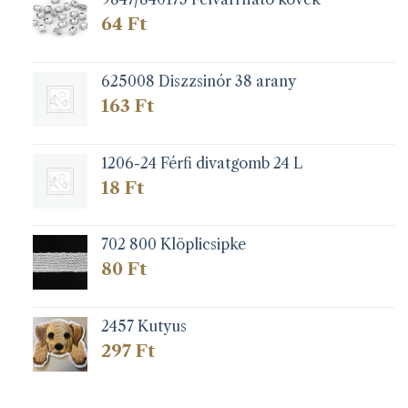
64
Ft
625008 Diszzsinór 38 arany
163
Ft
1206-24 Férfi divatgomb 24 L
18
Ft
702 800 Klöplicsipke
80
Ft
2457 Kutyus
297
Ft