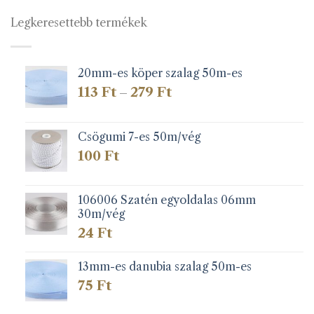
Legkeresettebb termékek
20mm-es köper szalag 50m-es
Ártartomány:
113
Ft
279
Ft
–
113 Ft
-
279 Ft
Csögumi 7-es 50m/vég
100
Ft
106006 Szatén egyoldalas 06mm
30m/vég
24
Ft
13mm-es danubia szalag 50m-es
75
Ft