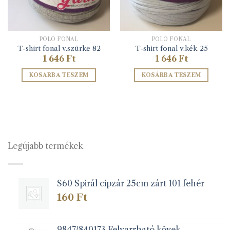
PÓLÓ FONAL
PÓLÓ FONAL
T-shirt fonal v.szürke 82
T-shirt fonal v.kék 25
1 646
Ft
1 646
Ft
KOSÁRBA TESZEM
KOSÁRBA TESZEM
Legújabb termékek
S60 Spirál cipzár 25cm zárt 101 fehér
160
Ft
9847/840173 Felvarrható kövek