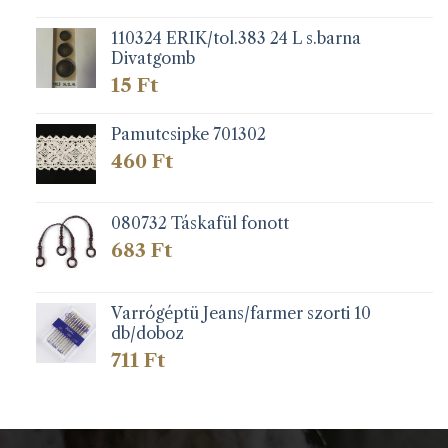
110324 ERIK/tol.383 24 L s.barna
Divatgomb
15
Ft
Pamutcsipke 701302
460
Ft
080732 Táskafül fonott
683
Ft
Varrógéptü Jeans/farmer szorti 10
db/doboz
711
Ft