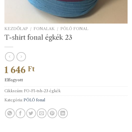
KEZDŐLAP
/
FONALAK
/
PÓLÓ FONAL
T-shirt fonal égkék 23
1 646
Ft
Elfogyott
Cikkszám:
FO-FI-tsh-23 égkék
Kategória:
PÓLÓ fonal