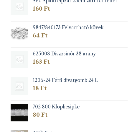
S60 Spirál cipzár 25cm zárt 101 fehér
160
Ft
9847/840173 Felvarrható kövek
64
Ft
625008 Diszzsinór 38 arany
163
Ft
1206-24 Férfi divatgomb 24 L
18
Ft
702 800 Klöplicsipke
80
Ft