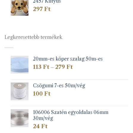
2457 Kutyus
297
Ft
Legkeresettebb termékek
20mm-es köper szalag 50m-es
Ártartomány:
113
Ft
279
Ft
–
113 Ft
-
279 Ft
Csögumi 7-es 50m/vég
100
Ft
106006 Szatén egyoldalas 06mm
30m/vég
24
Ft