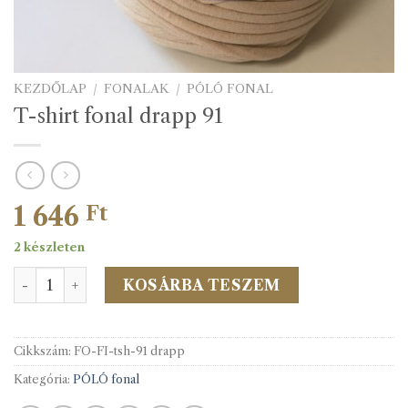
KEZDŐLAP
/
FONALAK
/
PÓLÓ FONAL
T-shirt fonal drapp 91
1 646
Ft
2 készleten
T-shirt fonal drapp 91 mennyiség
KOSÁRBA TESZEM
Cikkszám:
FO-FI-tsh-91 drapp
Kategória:
PÓLÓ fonal