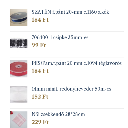
SZATÉN f.pánt 20-mm c.1160 s.kék
184
Ft
706400-1 csipke 35mm-es
99
Ft
PES/Pam.f.pánt 20 mm c.1094 téglavörös
184
Ft
14mm minit. redönyheveder 50m-es
152
Ft
Női zsebkendő 28*28cm
229
Ft