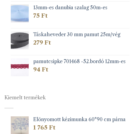
13mm-es danubia szalag 50m-es
75
Ft
Táskaheveder 30 mm pamut 25m/vég
279
Ft
pamutcsipke 701468 -52.bordó 12mm-es
94
Ft
Kiemelt termékek
Elönyomott kézimunka 60*90 cm párna
1 765
Ft