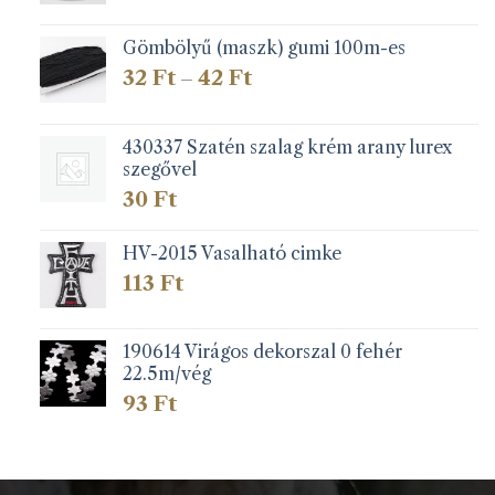
Gömbölyű (maszk) gumi 100m-es
Ártartomány:
32
Ft
42
Ft
–
32 Ft
-
42 Ft
430337 Szatén szalag krém arany lurex
szegővel
30
Ft
HV-2015 Vasalható cimke
113
Ft
190614 Virágos dekorszal 0 fehér
22.5m/vég
93
Ft