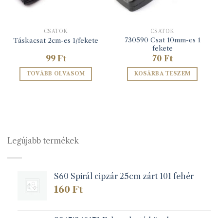
CSATOK
CSATOK
730590 Csat 10mm-es 1
Táskacsat 2cm-es 1/fekete
fekete
99
Ft
70
Ft
TOVÁBB OLVASOM
KOSÁRBA TESZEM
Legújabb termékek
S60 Spirál cipzár 25cm zárt 101 fehér
160
Ft