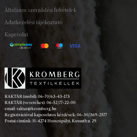
Általános szerződési feltételek
Adatkezelési tájékoztató
Kapcsolat
RAKTÁR (mobil): 06-70/63-43-173
RAKTÁR (vezetékes): 06-52/77-22-00
email: raktar@kromberg.hu
Regisztrációval kapcsolatos kérdések: 06-30/369-2577
Postai címünk: H-4274 Hosszúpályi, Kossuth u. 29.