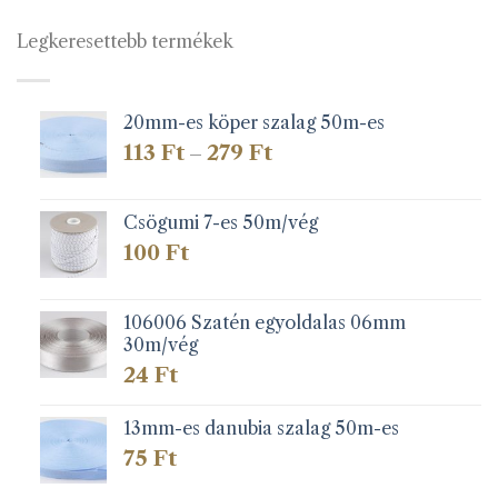
Legkeresettebb termékek
20mm-es köper szalag 50m-es
Ártartomány:
113
Ft
279
Ft
–
113 Ft
-
279 Ft
Csögumi 7-es 50m/vég
100
Ft
106006 Szatén egyoldalas 06mm
30m/vég
24
Ft
13mm-es danubia szalag 50m-es
75
Ft