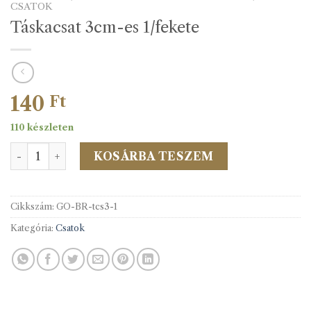
CSATOK
Táskacsat 3cm-es 1/fekete
140
Ft
110 készleten
Táskacsat 3cm-es 1/fekete mennyiség
KOSÁRBA TESZEM
Cikkszám:
GO-BR-tcs3-1
Kategória:
Csatok