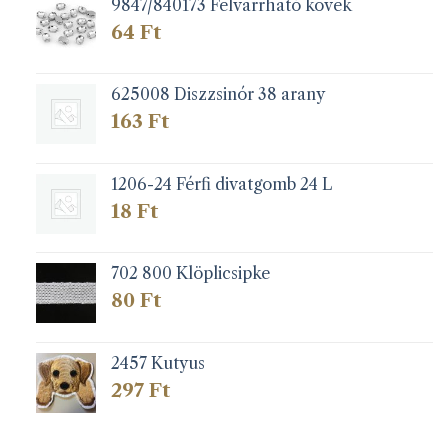
9847/840173 Felvarrható kövek
64
Ft
625008 Diszzsinór 38 arany
163
Ft
1206-24 Férfi divatgomb 24 L
18
Ft
702 800 Klöplicsipke
80
Ft
2457 Kutyus
297
Ft