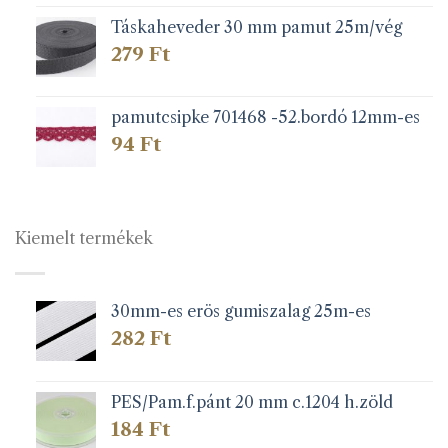
Táskaheveder 30 mm pamut 25m/vég
279
Ft
pamutcsipke 701468 -52.bordó 12mm-es
94
Ft
Kiemelt termékek
30mm-es erös gumiszalag 25m-es
282
Ft
PES/Pam.f.pánt 20 mm c.1204 h.zöld
184
Ft