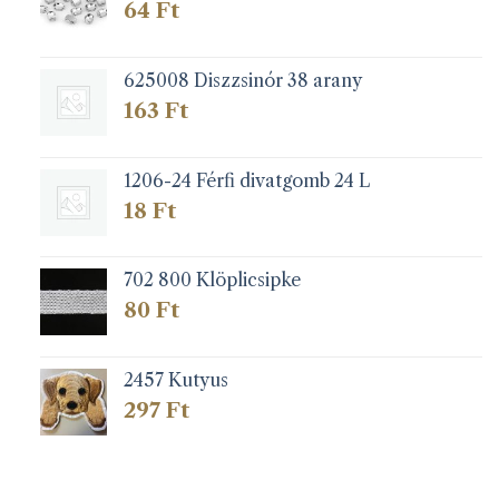
64
Ft
625008 Diszzsinór 38 arany
163
Ft
1206-24 Férfi divatgomb 24 L
18
Ft
702 800 Klöplicsipke
80
Ft
2457 Kutyus
297
Ft