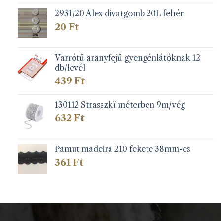
2931/20 Alex divatgomb 20L fehér
20
Ft
Varrótű aranyfejű gyengénlátóknak 12
db/levél
439
Ft
130112 Strasszkï méterben 9m/vég
632
Ft
Pamut madeira 210 fekete 38mm-es
361
Ft