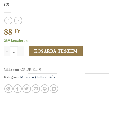
es
88
Ft
239 készleten
Tüllcsipke 714 0 fehér 50m/vég 40mm-es mennyiség
KOSÁRBA TESZEM
Cikkszám:
CS-BR-714-0
Kategória:
Műszálas ( tüll) csipkék