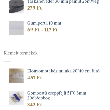
Táskaheveder 30 mm pamut 25m/vég
279
Ft
Gumipertli 10 mm
Ártartomány:
69
Ft
117
Ft
–
69 Ft
-
117 Ft
Kiemelt termékek
Elönyomott kézimunka 20*40 cm futó
457
Ft
Gombostü cseppfejü 51*0,8mm
20db/doboz
343
Ft