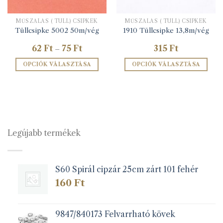
MŰSZÁLAS ( TÜLL) CSIPKÉK
MŰSZÁLAS ( TÜLL) CSIPKÉK
Tüllcsipke 5002 50m/vég
1910 Tüllcsipke 13,8m/vég
Ártartomány:
62
Ft
75
Ft
315
Ft
–
62 Ft
-
OPCIÓK VÁLASZTÁSA
OPCIÓK VÁLASZTÁSA
75 Ft
Ennek
Ennek
a
a
terméknek
terméknek
több
több
variációja
variációja
van.
van.
Legújabb termékek
A
A
változatok
változatok
a
a
S60 Spirál cipzár 25cm zárt 101 fehér
termékoldalon
termékoldalon
választhatók
választhatók
160
Ft
ki
ki
9847/840173 Felvarrható kövek