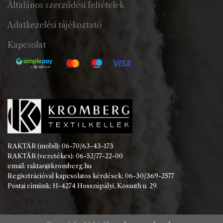
Általános szerződési feltételek
Adatkezelési tájékoztató
Kapcsolat
RAKTÁR (mobil): 06-70/63-43-173
RAKTÁR (vezetékes): 06-52/77-22-00
email: raktar@kromberg.hu
Regisztrációval kapcsolatos kérdések: 06-30/369-2577
Postai címünk: H-4274 Hosszúpályi, Kossuth u. 29.