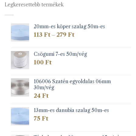
Legkeresettebb termékek
20mm-es köper szalag 50m-es
Ártartomány:
113
Ft
279
Ft
–
113 Ft
-
279 Ft
Csögumi 7-es 50m/vég
100
Ft
106006 Szatén egyoldalas 06mm
30m/vég
24
Ft
13mm-es danubia szalag 50m-es
75
Ft