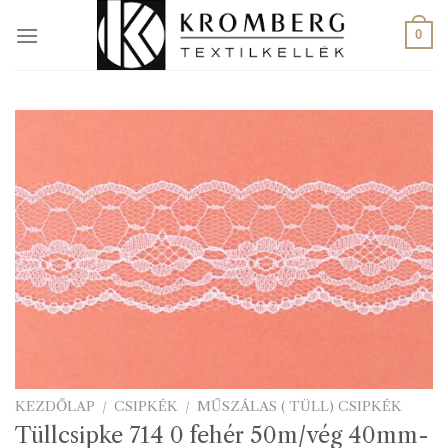
Skip
to
0
content
KEZDŐLAP
/
CSIPKÉK
/
MŰSZÁLAS ( TÜLL) CSIPKÉK
Tüllcsipke 714 0 fehér 50m/vég 40mm-