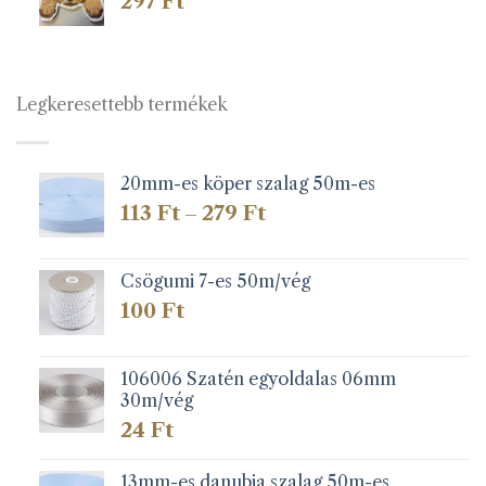
297
Ft
Legkeresettebb termékek
20mm-es köper szalag 50m-es
Ártartomány:
113
Ft
279
Ft
–
113 Ft
-
279 Ft
Csögumi 7-es 50m/vég
100
Ft
106006 Szatén egyoldalas 06mm
30m/vég
24
Ft
13mm-es danubia szalag 50m-es