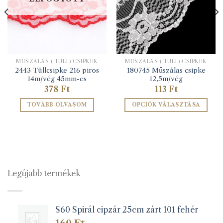
MŰSZÁLAS ( TÜLL) CSIPKÉK
MŰSZÁLAS ( TÜLL) CSIPKÉK
2443 Tüllcsipke 216 piros
180745 Műszálas csipke
14m/vég 45mm-es
12,5m/vég
378
Ft
113
Ft
TOVÁBB OLVASOM
OPCIÓK VÁLASZTÁSA
Ennek
a
terméknek
több
variációja
van.
Legújabb termékek
A
változatok
a
S60 Spirál cipzár 25cm zárt 101 fehér
termékoldalon
választhatók
160
Ft