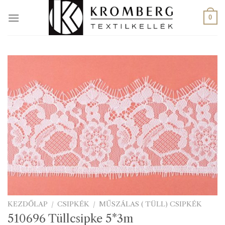
Skip
to
0
content
KEZDŐLAP
/
CSIPKÉK
/
MŰSZÁLAS ( TÜLL) CSIPKÉK
510696 Tüllcsipke 5*3m