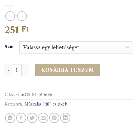
251
Ft
Szín
510696 Tüllcsipke 5*3m mennyiség
KOSÁRBA TESZEM
Cikkszám:
CS-SL-510696
Kategória:
Műszálas ( tüll) csipkék