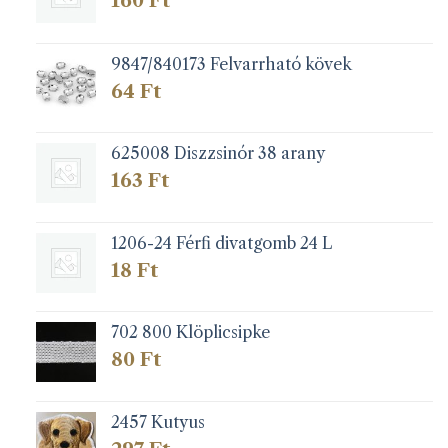
ki
9847/840173 Felvarrható kövek
64
Ft
625008 Diszzsinór 38 arany
163
Ft
1206-24 Férfi divatgomb 24 L
18
Ft
702 800 Klöplicsipke
80
Ft
2457 Kutyus