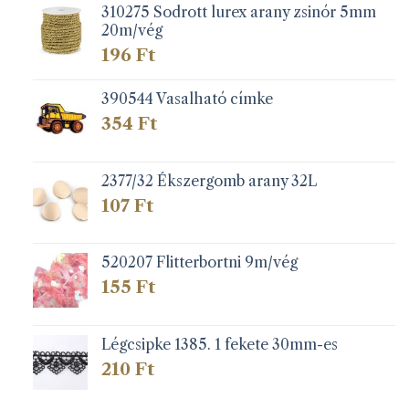
310275 Sodrott lurex arany zsinór 5mm
20m/vég
196
Ft
390544 Vasalható címke
354
Ft
2377/32 Ékszergomb arany 32L
107
Ft
520207 Flitterbortni 9m/vég
155
Ft
Légcsipke 1385. 1 fekete 30mm-es
210
Ft