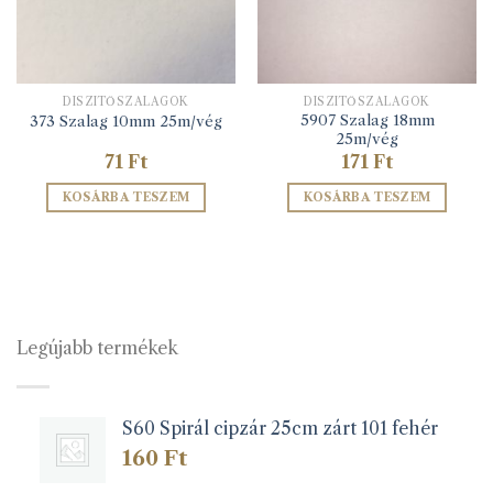
DÍSZÍTŐSZALAGOK
DÍSZÍTŐSZALAGOK
5907 Szalag 18mm
373 Szalag 10mm 25m/vég
25m/vég
71
Ft
171
Ft
KOSÁRBA TESZEM
KOSÁRBA TESZEM
Legújabb termékek
S60 Spirál cipzár 25cm zárt 101 fehér
160
Ft