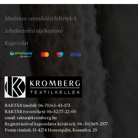
Általános szerződési feltételek
Adatkezelési tájékoztató
Kapcsolat
RAKTÁR (mobil): 06-70/63-43-173
RAKTÁR (vezetékes): 06-52/77-22-00
email: raktar@kromberg.hu
Regisztrációval kapcsolatos kérdések: 06-30/369-2577
Postai címünk: H-4274 Hosszúpályi, Kossuth u. 29.