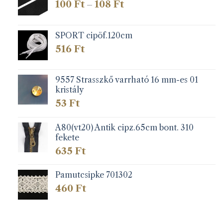
Ártartomány:
100
Ft
108
Ft
–
100 Ft
-
108 Ft
SPORT cipöf.120cm
516
Ft
9557 Strasszkő varrható 16 mm-es 01
kristály
53
Ft
A80(vt20) Antik cipz.65cm bont. 310
fekete
635
Ft
Pamutcsipke 701302
460
Ft