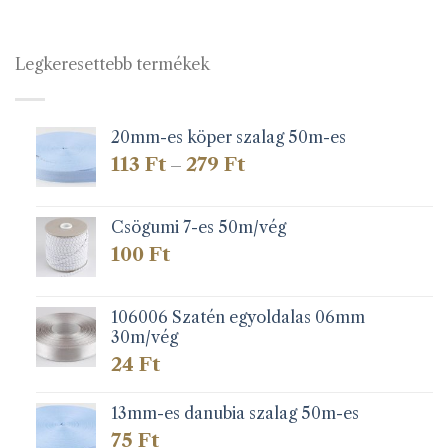
Legkeresettebb termékek
20mm-es köper szalag 50m-es
Ártartomány:
113
Ft
279
Ft
–
113 Ft
-
279 Ft
Csögumi 7-es 50m/vég
100
Ft
106006 Szatén egyoldalas 06mm
30m/vég
24
Ft
13mm-es danubia szalag 50m-es
75
Ft