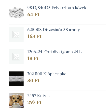
9847/840173 Felvarrható kövek
64
Ft
625008 Diszzsinór 38 arany
163
Ft
1206-24 Férfi divatgomb 24 L
18
Ft
702 800 Klöplicsipke
80
Ft
2457 Kutyus
297
Ft