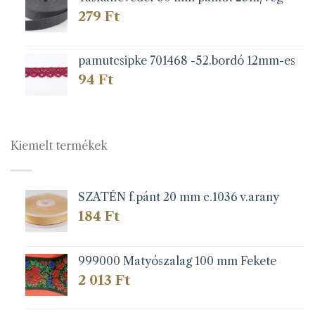
279
Ft
pamutcsipke 701468 -52.bordó 12mm-es
94
Ft
Kiemelt termékek
SZATÉN f.pánt 20 mm c.1036 v.arany
184
Ft
999000 Matyószalag 100 mm Fekete
2 013
Ft