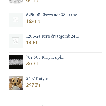
64
Ft
625008 Diszzsinór 38 arany
163
Ft
1206-24 Férfi divatgomb 24 L
18
Ft
702 800 Klöplicsipke
80
Ft
2457 Kutyus
297
Ft