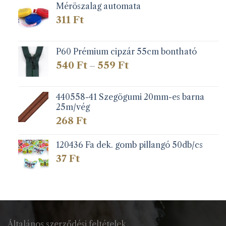
Méröszalag automata
311
Ft
P60 Prémium cipzár 55cm bontható
Ártartomány:
540
Ft
559
Ft
–
540 Ft
-
559 Ft
440558-41 Szegögumi 20mm-es barna
25m/vég
268
Ft
120436 Fa dek. gomb pillangó 50db/cs
37
Ft
Általános szerződési feltételek