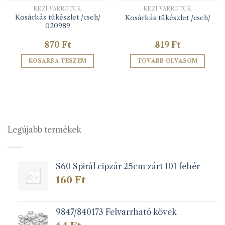
KÉZI VARRÓTŰK
KÉZI VARRÓTŰK
Kosárkás tükészlet /cseh/
Kosárkás tükészlet /cseh/
020989
870
Ft
819
Ft
KOSÁRBA TESZEM
TOVÁBB OLVASOM
Legújabb termékek
S60 Spirál cipzár 25cm zárt 101 fehér
160
Ft
9847/840173 Felvarrható kövek