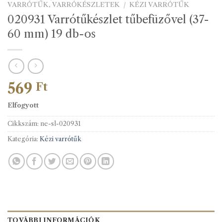
VARRÓTŰK, VARRÓKÉSZLETEK
/
KÉZI VARRÓTŰK
020931 Varrótűkészlet tűbefüzővel (37-
60 mm) 19 db-os
569
Ft
Elfogyott
Cikkszám:
ne-sl-020931
Kategória:
Kézi varrótűk
TOVÁBBI INFORMÁCIÓK