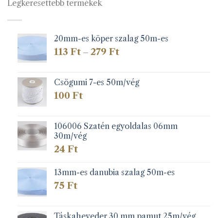
Legkeresettebb termékek
20mm-es köper szalag 50m-es
Ártartomány:
113
Ft
279
Ft
–
113 Ft
-
279 Ft
Csögumi 7-es 50m/vég
100
Ft
106006 Szatén egyoldalas 06mm
30m/vég
24
Ft
13mm-es danubia szalag 50m-es
75
Ft
Táskaheveder 30 mm pamut 25m/vég