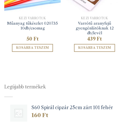
KÉZI VARRÓTŰK
KÉZI VARRÓTŰK
Műanyag tűkészlet 020735
Varrótű aranyfejű
10db/csomag
gyengénlátóknak 12
db/levél
50
Ft
439
Ft
KOSÁRBA TESZEM
KOSÁRBA TESZEM
Legújabb termékek
S60 Spirál cipzár 25cm zárt 101 fehér
160
Ft