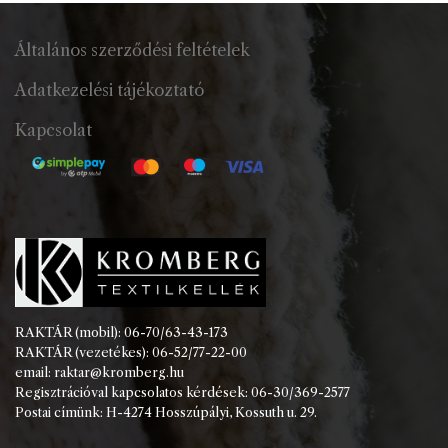
Általános szerződési feltételek
Adatkezelési tájékoztató
Kapcsolat
RAKTÁR (mobil): 06-70/63-43-173
RAKTÁR (vezetékes): 06-52/77-22-00
email: raktar@kromberg.hu
Regisztrációval kapcsolatos kérdések: 06-30/369-2577
Postai címünk: H-4274 Hosszúpályi, Kossuth u. 29.