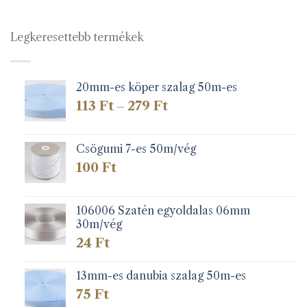
Legkeresettebb termékek
20mm-es köper szalag 50m-es
Ártartomány:
113
Ft
279
Ft
–
113 Ft
-
279 Ft
Csögumi 7-es 50m/vég
100
Ft
106006 Szatén egyoldalas 06mm
30m/vég
24
Ft
13mm-es danubia szalag 50m-es
75
Ft