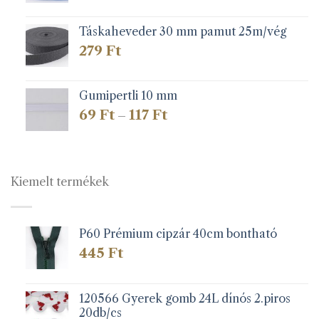
Táskaheveder 30 mm pamut 25m/vég
279
Ft
Gumipertli 10 mm
Ártartomány:
69
Ft
117
Ft
–
69 Ft
-
117 Ft
Kiemelt termékek
P60 Prémium cipzár 40cm bontható
445
Ft
120566 Gyerek gomb 24L dínós 2.piros
20db/cs