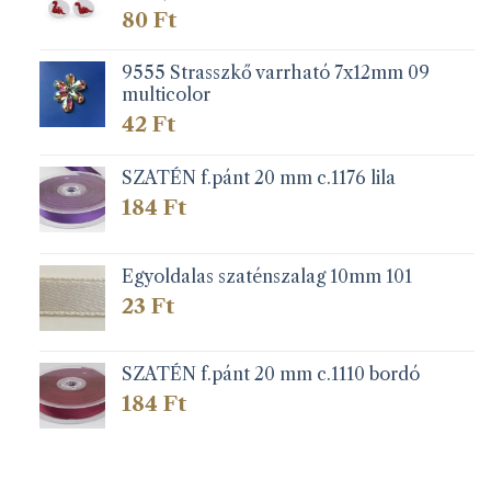
80
Ft
9555 Strasszkő varrható 7x12mm 09
multicolor
42
Ft
SZATÉN f.pánt 20 mm c.1176 lila
184
Ft
Egyoldalas szaténszalag 10mm 101
23
Ft
SZATÉN f.pánt 20 mm c.1110 bordó
184
Ft