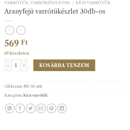
VARRÓTŰK, VARRÓKÉSZLETEK
/
KÉZI VARRÓTŰK
Aranyfejü varrótükészlet 30db-os
569
Ft
10 készleten
Aranyfejü varrótükészlet 30db-os mennyiség
KOSÁRBA TESZEM
Cikkszám:
NE-SI-atk-
Kategória:
Kézi varrótűk