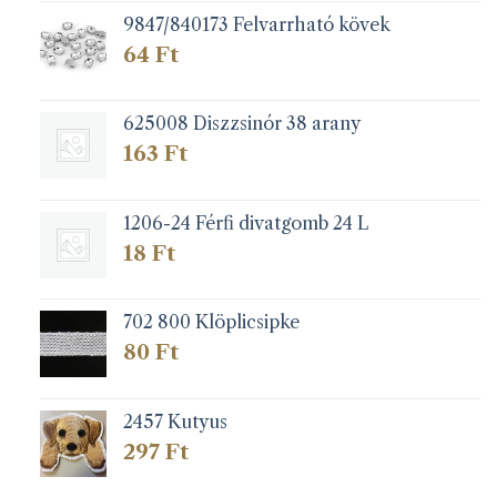
9847/840173 Felvarrható kövek
64
Ft
625008 Diszzsinór 38 arany
163
Ft
1206-24 Férfi divatgomb 24 L
18
Ft
702 800 Klöplicsipke
80
Ft
2457 Kutyus
297
Ft