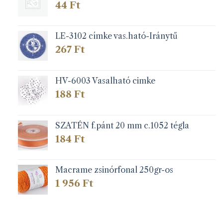
44
Ft
LE-3102 címke vas.ható-Iránytű
267
Ft
HV-6003 Vasalható cimke
188
Ft
SZATÉN f.pánt 20 mm c.1052 tégla
184
Ft
Macrame zsinórfonal 250gr-os
1 956
Ft