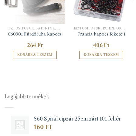
BIZTOSÍTÓTŰK, PATENTOK, KAPCSOK
BIZTOSÍTÓTŰK, PATENTOK, KAPCSOK
060901 Fürdöruha kapocs
Francia kapocs fekete 1
264
Ft
406
Ft
KOSÁRBA TESZEM
KOSÁRBA TESZEM
Legújabb termékek
S60 Spirál cipzár 25cm zárt 101 fehér
160
Ft