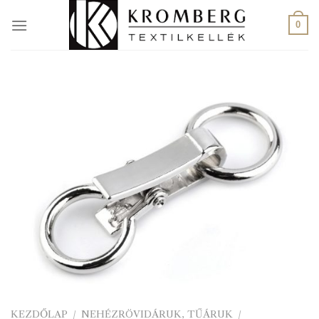
Skip
to
0
content
KEZDŐLAP
/
NEHÉZRÖVIDÁRUK, TŰÁRUK
/