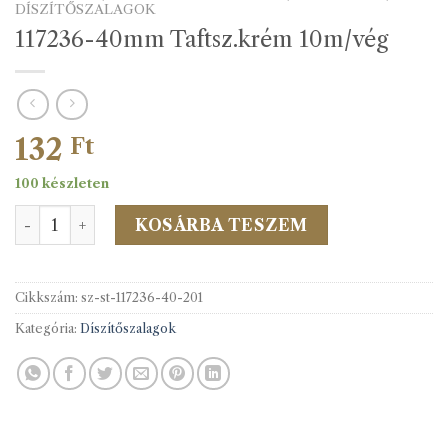
DÍSZÍTŐSZALAGOK
117236-40mm Taftsz.krém 10m/vég
132
Ft
100 készleten
117236-40mm Taftsz.krém 10m/vég mennyiség
KOSÁRBA TESZEM
Cikkszám:
sz-st-117236-40-201
Kategória:
Díszítőszalagok