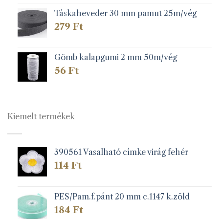
Táskaheveder 30 mm pamut 25m/vég
279
Ft
Gömb kalapgumi 2 mm 50m/vég
56
Ft
Kiemelt termékek
390561 Vasalható címke virág fehér
114
Ft
PES/Pam.f.pánt 20 mm c.1147 k.zöld
184
Ft