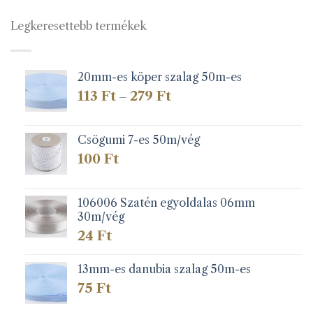
Legkeresettebb termékek
20mm-es köper szalag 50m-es
Ártartomány:
113
Ft
279
Ft
–
113 Ft
-
279 Ft
Csögumi 7-es 50m/vég
100
Ft
106006 Szatén egyoldalas 06mm
30m/vég
24
Ft
13mm-es danubia szalag 50m-es
75
Ft