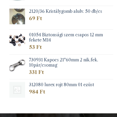
2120/36 Kristálygomb alulv. 50 db/cs
69
Ft
01054 Biztonsági szem csapos 12 mm
fekete M14
53
Ft
730931 Kapocs 21*60mm 2 nik.fek.
10pár/csomag
331
Ft
312080 lurex rojt 80mm 01 ezüst
984
Ft