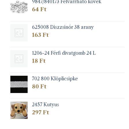
9847/840173 Felvarrható kövek
64
Ft
625008 Diszzsinór 38 arany
163
Ft
1206-24 Férfi divatgomb 24 L
18
Ft
702 800 Klöplicsipke
80
Ft
2457 Kutyus
297
Ft