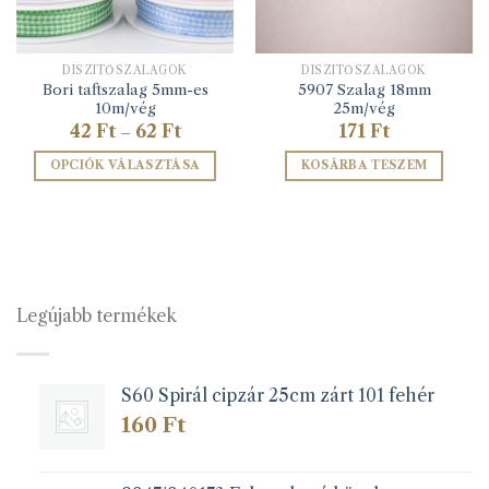
DÍSZÍTŐSZALAGOK
DÍSZÍTŐSZALAGOK
Bori taftszalag 5mm-es
5907 Szalag 18mm
10m/vég
25m/vég
Ártartomány:
42
Ft
62
Ft
171
Ft
–
42 Ft
-
OPCIÓK VÁLASZTÁSA
KOSÁRBA TESZEM
62 Ft
Ennek
a
terméknek
több
variációja
van.
Legújabb termékek
A
változatok
a
S60 Spirál cipzár 25cm zárt 101 fehér
termékoldalon
választhatók
160
Ft
ki