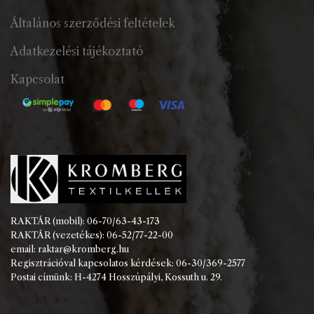
Általános szerződési feltételek
Adatkezelési tájékoztató
Kapcsolat
RAKTÁR (mobil): 06-70/63-43-173
RAKTÁR (vezetékes): 06-52/77-22-00
email: raktar@kromberg.hu
Regisztrációval kapcsolatos kérdések: 06-30/369-2577
Postai címünk: H-4274 Hosszúpályi, Kossuth u. 29.