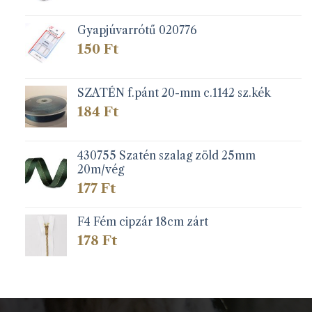
Gyapjúvarrótű 020776
150
Ft
SZATÉN f.pánt 20-mm c.1142 sz.kék
184
Ft
430755 Szatén szalag zöld 25mm
20m/vég
177
Ft
F4 Fém cipzár 18cm zárt
178
Ft