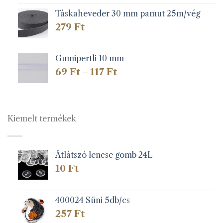
Táskaheveder 30 mm pamut 25m/vég
279
Ft
Gumipertli 10 mm
Ártartomány:
69
Ft
117
Ft
–
69 Ft
-
117 Ft
Kiemelt termékek
Átlátszó lencse gomb 24L
10
Ft
400024 Süni 5db/cs
257
Ft