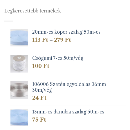
Legkeresettebb termékek
20mm-es köper szalag 50m-es
Ártartomány:
113
Ft
279
Ft
–
113 Ft
-
279 Ft
Csögumi 7-es 50m/vég
100
Ft
106006 Szatén egyoldalas 06mm
30m/vég
24
Ft
13mm-es danubia szalag 50m-es
75
Ft