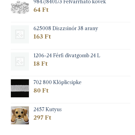
9847/840173 Felvarrható kövek
64
Ft
625008 Diszzsinór 38 arany
163
Ft
1206-24 Férfi divatgomb 24 L
18
Ft
702 800 Klöplicsipke
80
Ft
2457 Kutyus
297
Ft