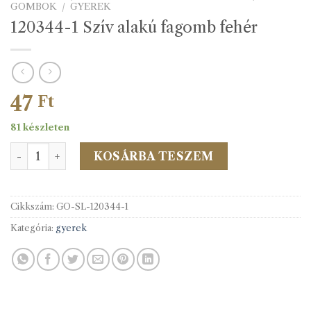
GOMBOK
/
GYEREK
120344-1 Szív alakú fagomb fehér
47
Ft
81 készleten
120344-1 Szív alakú fagomb fehér mennyiség
KOSÁRBA TESZEM
Cikkszám:
GO-SL-120344-1
Kategória:
gyerek