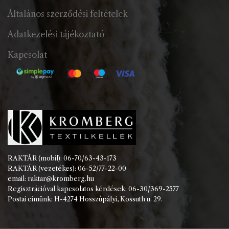
Általános szerződési feltételek
Adatkezelési tájékoztató
Kapcsolat
RAKTÁR (mobil): 06-70/63-43-173
RAKTÁR (vezetékes): 06-52/77-22-00
email: raktar@kromberg.hu
Regisztrációval kapcsolatos kérdések: 06-30/369-2577
Postai címünk: H-4274 Hosszúpályi, Kossuth u. 29.