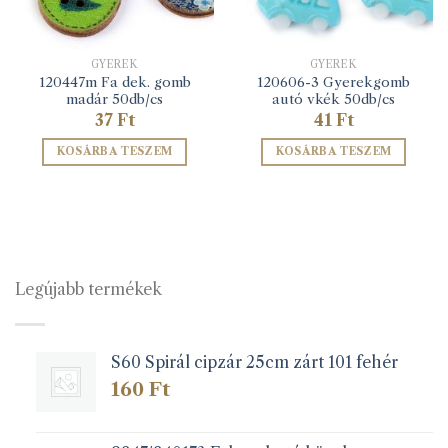
GYEREK
GYEREK
120447m Fa dek. gomb
120606-3 Gyerekgomb
madár 50db/cs
autó vkék 50db/cs
37
Ft
41
Ft
KOSÁRBA TESZEM
KOSÁRBA TESZEM
Legújabb termékek
S60 Spirál cipzár 25cm zárt 101 fehér
160
Ft