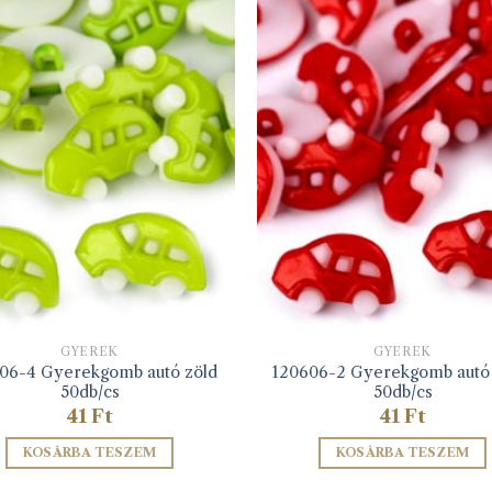
GYEREK
GYEREK
06-4 Gyerekgomb autó zöld
120606-2 Gyerekgomb autó 
50db/cs
50db/cs
41
Ft
41
Ft
KOSÁRBA TESZEM
KOSÁRBA TESZEM