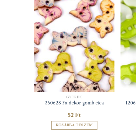
GYEREK
ás gomb
1206
360628 Fa dekor gomb cica
52
Ft
ZEM
KOSÁRBA TESZEM