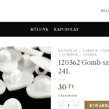
BEL
RÓLUNK
KAPCSOLAT
KEZDŐLAP
/
GOMBOK, CSA
/
GOMBOK
/
GYEREK
120362 Gomb szí
24L
30
Ft
3 készleten
120362 Gomb szív alakú 24
KOSÁRB