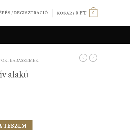
0
FT
0
ÉPÉS / REGISZTRÁCIÓ
KOSÁR /
TOK, BABASZEMEK
v alakú
L mennyiség
A TESZEM