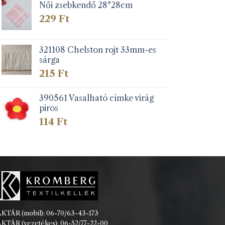
Női zsebkendő 28*28cm
229
Ft
321108 Chelston rojt 33mm-es
sárga
215
Ft
390561 Vasalható címke virág
piros
114
Ft
KTÁR (mobil): 06-70/63-43-173
KTÁR (vezetékes): 06-52/77-22-00