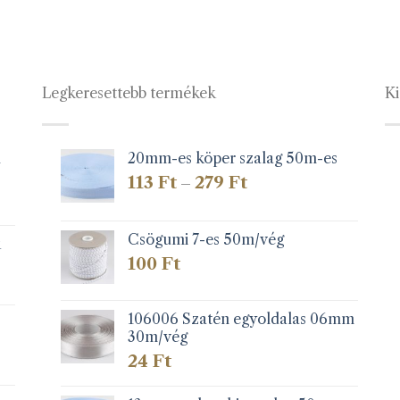
Legkeresettebb termékek
Ki
1
20mm-es köper szalag 50m-es
Ártartomány:
113
Ft
279
Ft
–
113 Ft
-
279 Ft
Csögumi 7-es 50m/vég
k
100
Ft
106006 Szatén egyoldalas 06mm
30m/vég
24
Ft