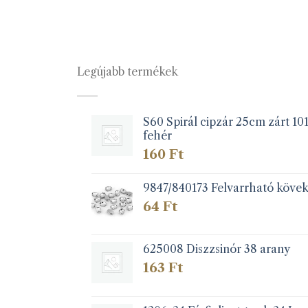
Legújabb termékek
S60 Spirál cipzár 25cm zárt 10
fehér
160
Ft
9847/840173 Felvarrható köve
64
Ft
625008 Diszzsinór 38 arany
163
Ft