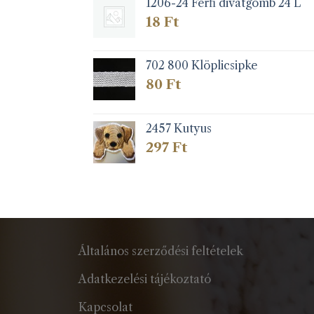
1206-24 Férfi divatgomb 24 L
18
Ft
702 800 Klöplicsipke
80
Ft
2457 Kutyus
297
Ft
Általános szerződési feltételek
Adatkezelési tájékoztató
Kapcsolat