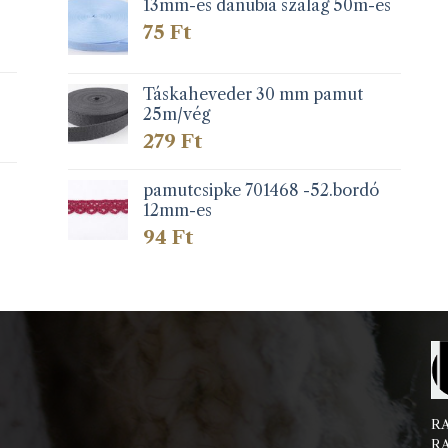
13mm-es danubia szalag 50m-es
75
Ft
Táskaheveder 30 mm pamut
25m/vég
279
Ft
pamutcsipke 701468 -52.bordó
12mm-es
94
Ft
RA
RA