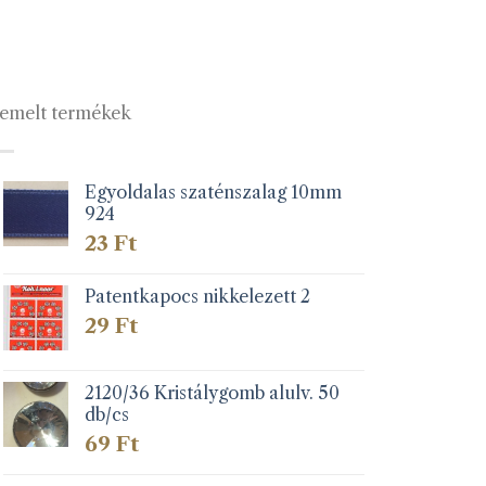
emelt termékek
Egyoldalas szaténszalag 10mm
924
23
Ft
Patentkapocs nikkelezett 2
29
Ft
2120/36 Kristálygomb alulv. 50
db/cs
69
Ft