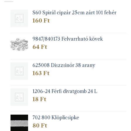
változatok
a
S60 Spirál cipzár 25cm zárt 101 fehér
termékoldalon
választhatók
160
Ft
ki
9847/840173 Felvarrható kövek
64
Ft
625008 Diszzsinór 38 arany
163
Ft
1206-24 Férfi divatgomb 24 L
18
Ft
702 800 Klöplicsipke
80
Ft