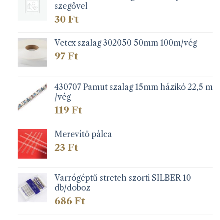
szegővel
30
Ft
Vetex szalag 302050 50mm 100m/vég
97
Ft
430707 Pamut szalag 15mm házikó 22,5 m
/vég
119
Ft
Merevítö pálca
23
Ft
Varrógéptű stretch szorti SILBER 10
db/doboz
686
Ft