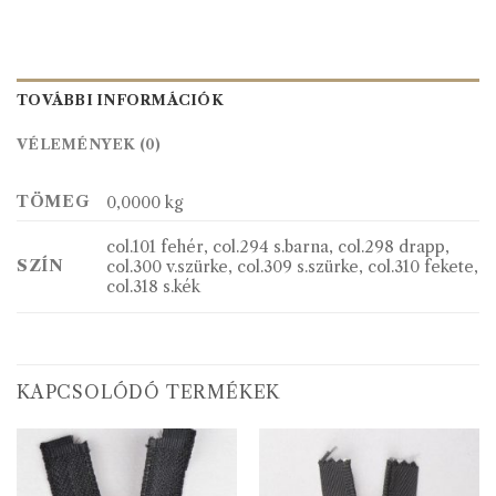
TOVÁBBI INFORMÁCIÓK
VÉLEMÉNYEK (0)
TÖMEG
0,0000 kg
col.101 fehér, col.294 s.barna, col.298 drapp,
SZÍN
col.300 v.szürke, col.309 s.szürke, col.310 fekete,
col.318 s.kék
KAPCSOLÓDÓ TERMÉKEK