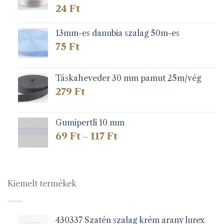
24
Ft
13mm-es danubia szalag 50m-es
75
Ft
Táskaheveder 30 mm pamut 25m/vég
279
Ft
Gumipertli 10 mm
Ártartomány:
69
Ft
117
Ft
–
69 Ft
-
117 Ft
Kiemelt termékek
430337 Szatén szalag krém arany lurex