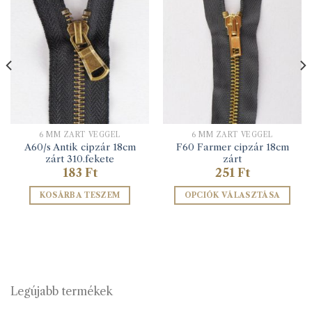
6 MM ZÁRT VÉGGEL
6 MM ZÁRT VÉGGEL
A60/s Antik cipzár 18cm
F60 Farmer cipzár 18cm
zárt 310.fekete
zárt
183
Ft
251
Ft
KOSÁRBA TESZEM
OPCIÓK VÁLASZTÁSA
Ennek
a
terméknek
több
variációja
van.
Legújabb termékek
A