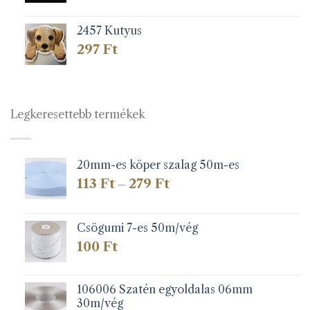
2457 Kutyus
297
Ft
Legkeresettebb termékek
20mm-es köper szalag 50m-es
Ártartomány:
113
Ft
279
Ft
–
113 Ft
-
279 Ft
Csögumi 7-es 50m/vég
100
Ft
106006 Szatén egyoldalas 06mm
30m/vég