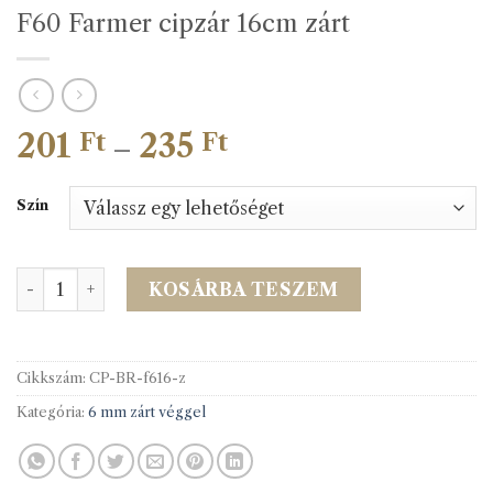
F60 Farmer cipzár 16cm zárt
201
235
Ártartomány:
Ft
Ft
–
201 Ft
-
Szín
235 Ft
F60 Farmer cipzár 16cm zárt mennyiség
KOSÁRBA TESZEM
Cikkszám:
CP-BR-f616-z
Kategória:
6 mm zárt véggel