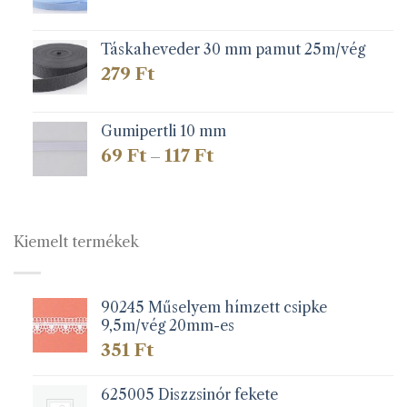
Táskaheveder 30 mm pamut 25m/vég
279
Ft
Gumipertli 10 mm
Ártartomány:
69
Ft
117
Ft
–
69 Ft
-
117 Ft
Kiemelt termékek
90245 Műselyem hímzett csipke
9,5m/vég 20mm-es
351
Ft
625005 Diszzsinór fekete