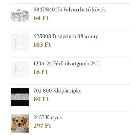
9847/840173 Felvarrható kövek
64
Ft
625008 Diszzsinór 38 arany
163
Ft
1206-24 Férfi divatgomb 24 L
18
Ft
702 800 Klöplicsipke
80
Ft
2457 Kutyus
297
Ft