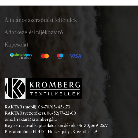
Általános szerződési feltételek
Adatkezelési tájékoztató
Kapcsolat
RAKTÁR (mobil): 06-70/63-43-173
RAKTÁR (vezetékes): 06-52/77-22-00
email: raktar@kromberg.hu
Regisztrációval kapcsolatos kérdések: 06-30/369-2577
Postai címünk: H-4274 Hosszúpályi, Kossuth u. 29.