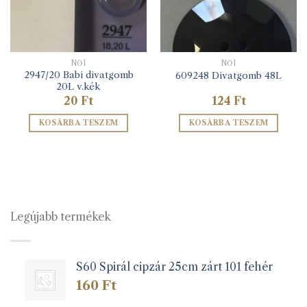
NŐI
NŐI
2947/20 Babi divatgomb
609248 Divatgomb 48L
20L v.kék
20
Ft
124
Ft
KOSÁRBA TESZEM
KOSÁRBA TESZEM
Legújabb termékek
S60 Spirál cipzár 25cm zárt 101 fehér
160
Ft