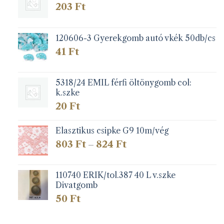
203
Ft
120606-3 Gyerekgomb autó vkék 50db/cs
41
Ft
5318/24 EMIL férfi öltönygomb col:
k.szke
20
Ft
Elasztikus csipke G9 10m/vég
Ártartomány:
803
Ft
824
Ft
–
803 Ft
-
824 Ft
110740 ERIK/tol.387 40 L v.szke
Divatgomb
50
Ft