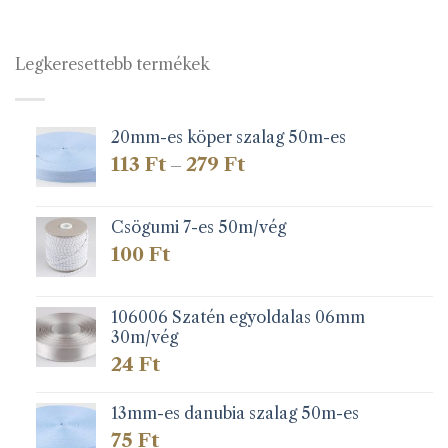
Legkeresettebb termékek
20mm-es köper szalag 50m-es
Ártartomány:
113
Ft
279
Ft
–
113 Ft
-
279 Ft
Csögumi 7-es 50m/vég
100
Ft
106006 Szatén egyoldalas 06mm
30m/vég
24
Ft
13mm-es danubia szalag 50m-es
75
Ft