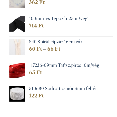
362
Ft
100mm-es Tépözár 25 m/vég
714
Ft
S40 Spirál cipzár 16cm zárt
Ártartomány:
60
Ft
66
Ft
–
60 Ft
-
66 Ft
117236-09mm Taftsz.piros 10m/vég
65
Ft
510680 Sodrott zsinór 3mm fehér
122
Ft