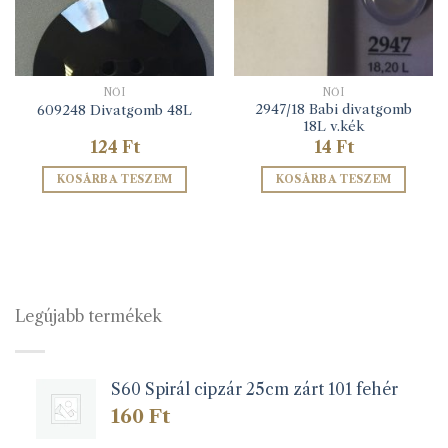
NŐI
NŐI
2947/18 Babi divatgomb
609248 Divatgomb 48L
18L v.kék
124
Ft
14
Ft
KOSÁRBA TESZEM
KOSÁRBA TESZEM
Legújabb termékek
S60 Spirál cipzár 25cm zárt 101 fehér
160
Ft