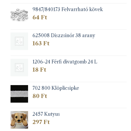
9847/840173 Felvarrható kövek
64
Ft
625008 Diszzsinór 38 arany
163
Ft
1206-24 Férfi divatgomb 24 L
18
Ft
702 800 Klöplicsipke
80
Ft
2457 Kutyus
297
Ft