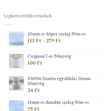
Legkeresettebb termékek
20mm-es köper szalag 50m-es
Ártartomány:
113
Ft
279
Ft
–
113 Ft
-
279 Ft
Csögumi 7-es 50m/vég
100
Ft
106006 Szatén egyoldalas 06mm
30m/vég
24
Ft
13mm-es danubia szalag 50m-es
75
Ft