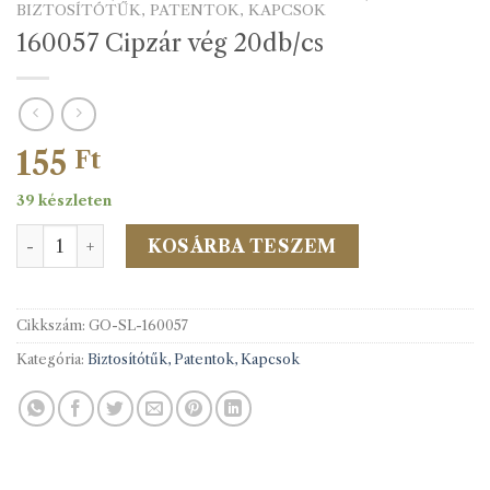
BIZTOSÍTÓTŰK, PATENTOK, KAPCSOK
160057 Cipzár vég 20db/cs
155
Ft
39 készleten
160057 Cipzár vég 20db/cs mennyiség
KOSÁRBA TESZEM
Cikkszám:
GO-SL-160057
Kategória:
Biztosítótűk, Patentok, Kapcsok