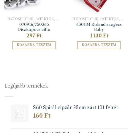
BIZTOSÍTÓTŰK, PATENTOK, KAPCSOK
BIZTOSÍTÓTŰK, PATENTOK, KAPCSOK
070916/750265
630184 Roland szegecs
Diszkapocs cifra
Baby
297
Ft
1 130
Ft
KOSÁRBA TESZEM
KOSÁRBA TESZEM
Legújabb termékek
S60 Spirál cipzár 25cm zárt 101 fehér
160
Ft