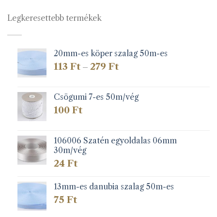
Legkeresettebb termékek
20mm-es köper szalag 50m-es
Ártartomány:
113
Ft
279
Ft
–
113 Ft
-
279 Ft
Csögumi 7-es 50m/vég
100
Ft
106006 Szatén egyoldalas 06mm
30m/vég
24
Ft
13mm-es danubia szalag 50m-es
75
Ft