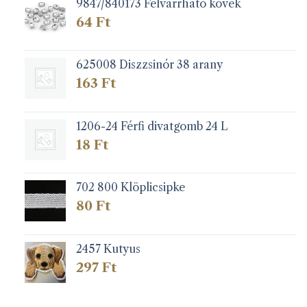
9847/840173 Felvarrható kövek
64
Ft
625008 Diszzsinór 38 arany
163
Ft
1206-24 Férfi divatgomb 24 L
18
Ft
702 800 Klöplicsipke
80
Ft
2457 Kutyus
297
Ft