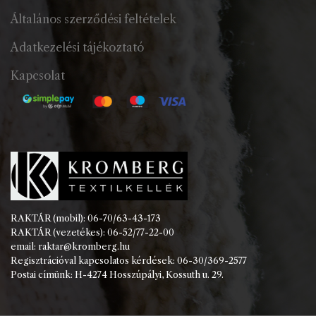
Általános szerződési feltételek
Adatkezelési tájékoztató
Kapcsolat
RAKTÁR (mobil): 06-70/63-43-173
RAKTÁR (vezetékes): 06-52/77-22-00
email: raktar@kromberg.hu
Regisztrációval kapcsolatos kérdések: 06-30/369-2577
Postai címünk: H-4274 Hosszúpályi, Kossuth u. 29.