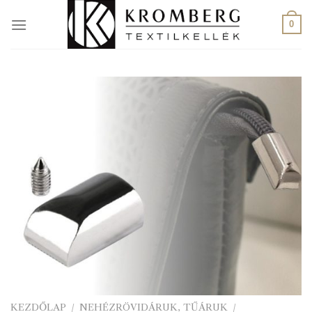
Skip
to
0
content
KEZDŐLAP
/
NEHÉZRÖVIDÁRUK, TŰÁRUK
/