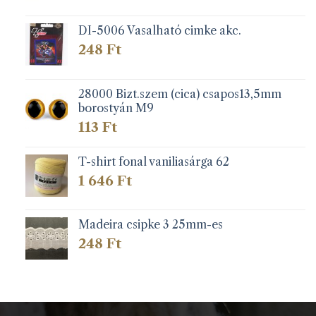
DI-5006 Vasalható cimke akc.
248
Ft
28000 Bizt.szem (cica) csapos13,5mm
borostyán M9
113
Ft
T-shirt fonal vaniliasárga 62
1 646
Ft
Madeira csipke 3 25mm-es
248
Ft