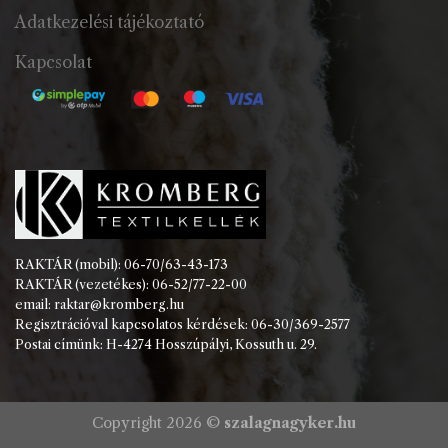
Adatkezelési tájékoztató
Kapcsolat
RAKTÁR (mobil): 06-70/63-43-173
RAKTÁR (vezetékes): 06-52/77-22-00
email: raktar@kromberg.hu
Regisztrációval kapcsolatos kérdések: 06-30/369-2577
Postai címünk: H-4274 Hosszúpályi, Kossuth u. 29.
Copyright 2026 ©
szalagnagyker.hu