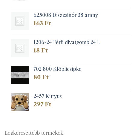
625008 Diszzsinór 38 arany
163
Ft
1206-24 Férfi divatgomb 24 L
18
Ft
702 800 Klöplicsipke
80
Ft
2457 Kutyus
297
Ft
Legkeresettebb termékek