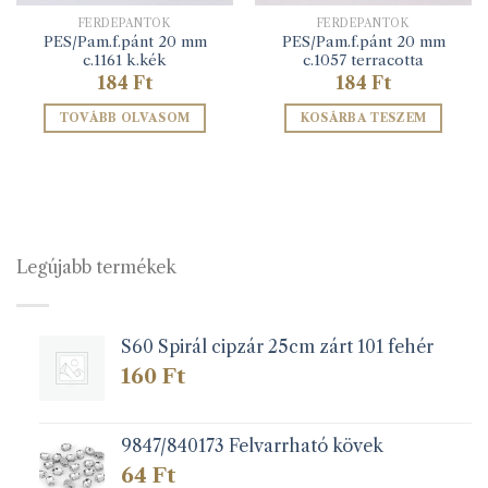
FERDEPÁNTOK
FERDEPÁNTOK
PES/Pam.f.pánt 20 mm
PES/Pam.f.pánt 20 mm
c.1161 k.kék
c.1057 terracotta
184
Ft
184
Ft
TOVÁBB OLVASOM
KOSÁRBA TESZEM
Legújabb termékek
S60 Spirál cipzár 25cm zárt 101 fehér
160
Ft
9847/840173 Felvarrható kövek
64
Ft