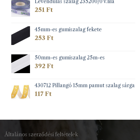
Levendulás szalag 235200/0 v.lila
251
Ft
45mm-es gumiszalag fekete
253
Ft
50mm-es gumiszalag 25m-es
392
Ft
430712 Pillangó 15mm pamut szalag sárga
117
Ft
Általános szerződési feltételek