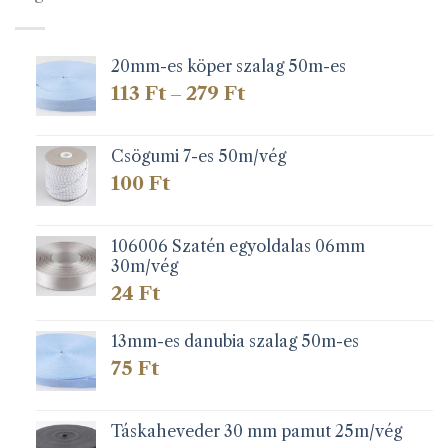
20mm-es köper szalag 50m-es
Ártartomány:
113
Ft
279
Ft
–
113 Ft
-
279 Ft
Csögumi 7-es 50m/vég
100
Ft
106006 Szatén egyoldalas 06mm
30m/vég
24
Ft
13mm-es danubia szalag 50m-es
75
Ft
Táskaheveder 30 mm pamut 25m/vég