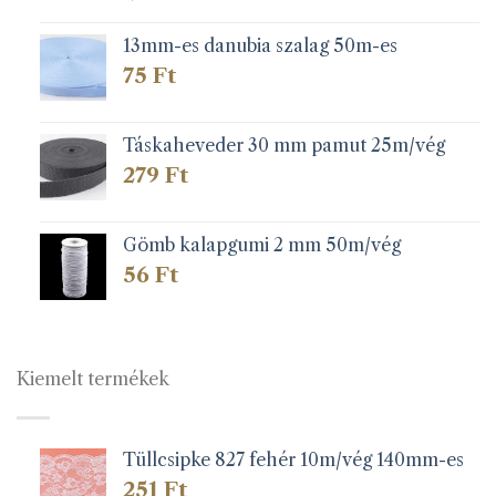
13mm-es danubia szalag 50m-es
75
Ft
Táskaheveder 30 mm pamut 25m/vég
279
Ft
Gömb kalapgumi 2 mm 50m/vég
56
Ft
Kiemelt termékek
Tüllcsipke 827 fehér 10m/vég 140mm-es
251
Ft