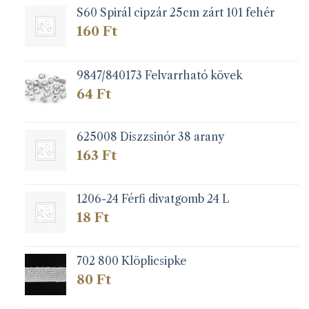
S60 Spirál cipzár 25cm zárt 101 fehér
160
Ft
9847/840173 Felvarrható kövek
64
Ft
625008 Diszzsinór 38 arany
163
Ft
1206-24 Férfi divatgomb 24 L
18
Ft
702 800 Klöplicsipke
80
Ft