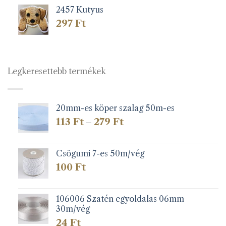
2457 Kutyus
297
Ft
Legkeresettebb termékek
20mm-es köper szalag 50m-es
Ártartomány:
113
Ft
279
Ft
–
113 Ft
-
279 Ft
Csögumi 7-es 50m/vég
100
Ft
106006 Szatén egyoldalas 06mm
30m/vég
24
Ft