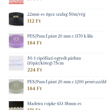
22mm-es ripsz szalag 50m/vég
112
Ft
PES/Pam.f.pánt 20 mm c.1170 k.lila
184
Ft
50-1 cipöfüzö egyedi párban
(10pár/köteg) 75cm
224
Ft
PES/Pam.f.pánt 20 mm c.1200 penészzöld
184
Ft
Madeira csipke 433 18mm-es