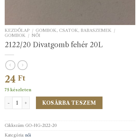
KEZDŐLAP
/
GOMBOK, CSATOK, BABASZEMEK
/
GOMBOK
/
NŐI
2122/20 Divatgomb fehér 20L
24
Ft
75 készleten
2122/20 Divatgomb fehér 20L mennyiség
KOSÁRBA TESZEM
Cikkszám:
GO-HG-2122-20
Kategória:
női