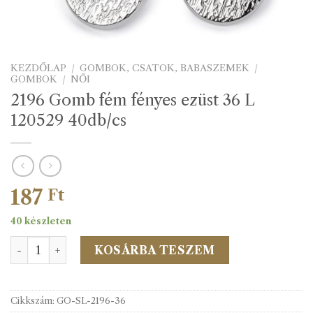
KEZDŐLAP
/
GOMBOK, CSATOK, BABASZEMEK
/
GOMBOK
/
NŐI
2196 Gomb fém fényes ezüst 36 L
120529 40db/cs
187
Ft
40 készleten
2196 Gomb fém fényes ezüst 36 L 120529 40db/cs mennyi
KOSÁRBA TESZEM
Cikkszám:
GO-SL-2196-36