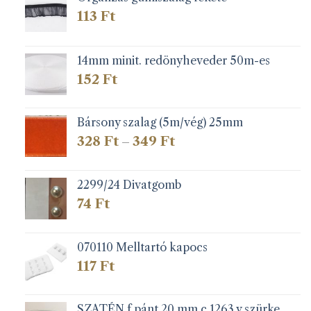
113
Ft
14mm minit. redönyheveder 50m-es
152
Ft
Bársony szalag (5m/vég) 25mm
Ártartomány:
328
Ft
349
Ft
–
328 Ft
-
349 Ft
2299/24 Divatgomb
74
Ft
070110 Melltartó kapocs
117
Ft
SZATÉN f.pánt 20 mm c.1263 v.szürke