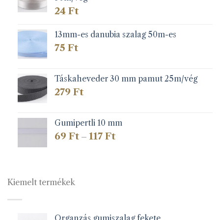
24
Ft
13mm-es danubia szalag 50m-es
75
Ft
Táskaheveder 30 mm pamut 25m/vég
279
Ft
Gumipertli 10 mm
Ártartomány:
69
Ft
117
Ft
–
69 Ft
-
117 Ft
Kiemelt termékek
Organzás gumiszalag fekete