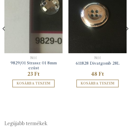
NŐI
NŐI
9829/01 Strassz 01 8mm
611828 Divatgomb 28L
ezüst
23
Ft
48
Ft
KOSÁRBA TESZEM
KOSÁRBA TESZEM
Legújabb termékek