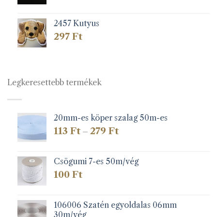
2457 Kutyus
297
Ft
Legkeresettebb termékek
20mm-es köper szalag 50m-es
Ártartomány:
113
Ft
279
Ft
–
113 Ft
-
279 Ft
Csögumi 7-es 50m/vég
100
Ft
106006 Szatén egyoldalas 06mm
30m/vég