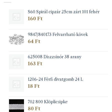
S60 Spirál cipzár 25cm zárt 101 fehér
160
Ft
9847/840173 Felvarrható kövek
64
Ft
625008 Diszzsinór 38 arany
163
Ft
1206-24 Férfi divatgomb 24 L
18
Ft
702 800 Klöplicsipke
80
Ft