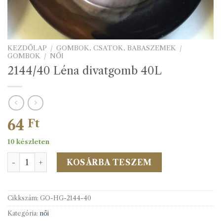
KEZDŐLAP
/
GOMBOK, CSATOK, BABASZEMEK
/
GOMBOK
/
NŐI
2144/40 Léna divatgomb 40L
64
Ft
10 készleten
2144/40 Léna divatgomb 40L mennyiség
KOSÁRBA TESZEM
Cikkszám:
GO-HG-2144-40
Kategória:
női