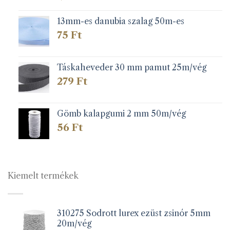
13mm-es danubia szalag 50m-es
75
Ft
Táskaheveder 30 mm pamut 25m/vég
279
Ft
Gömb kalapgumi 2 mm 50m/vég
56
Ft
Kiemelt termékek
310275 Sodrott lurex ezüst zsinór 5mm
20m/vég