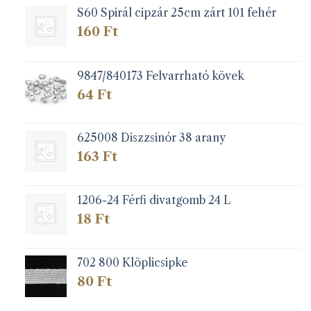
S60 Spirál cipzár 25cm zárt 101 fehér
160
Ft
9847/840173 Felvarrható kövek
64
Ft
625008 Diszzsinór 38 arany
163
Ft
1206-24 Férfi divatgomb 24 L
18
Ft
702 800 Klöplicsipke
80
Ft