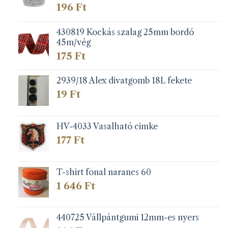
196
Ft
430819 Kockás szalag 25mm bordó
45m/vég
175
Ft
2939/18 Alex divatgomb 18L fekete
19
Ft
HV-4033 Vasalható cimke
177
Ft
T-shirt fonal narancs 60
1 646
Ft
440725 Vállpántgumi 12mm-es nyers