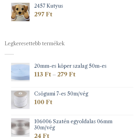
2457 Kutyus
297
Ft
Legkeresettebb termékek
20mm-es köper szalag 50m-es
Ártartomány:
113
Ft
279
Ft
–
113 Ft
-
279 Ft
Csögumi 7-es 50m/vég
100
Ft
106006 Szatén egyoldalas 06mm
30m/vég
24
Ft