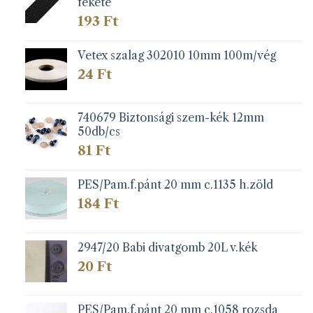
fekete
193
Ft
Vetex szalag 302010 10mm 100m/vég
24
Ft
740679 Biztonsági szem-kék 12mm
50db/cs
81
Ft
PES/Pam.f.pánt 20 mm c.1135 h.zöld
184
Ft
2947/20 Babi divatgomb 20L v.kék
20
Ft
PES/Pam.f.pánt 20 mm c.1058 rozsda