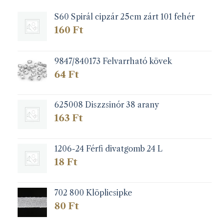
S60 Spirál cipzár 25cm zárt 101 fehér
160
Ft
9847/840173 Felvarrható kövek
64
Ft
625008 Diszzsinór 38 arany
163
Ft
1206-24 Férfi divatgomb 24 L
18
Ft
702 800 Klöplicsipke
80
Ft