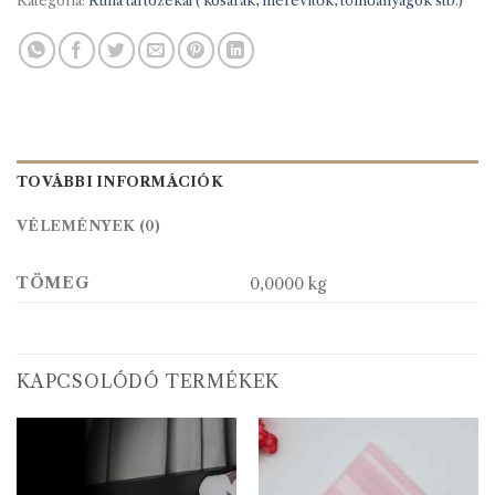
Kategória:
Ruha tartozékai ( kosarak, merevítők, tömőanyagok stb.)
TOVÁBBI INFORMÁCIÓK
VÉLEMÉNYEK (0)
TÖMEG
0,0000 kg
KAPCSOLÓDÓ TERMÉKEK