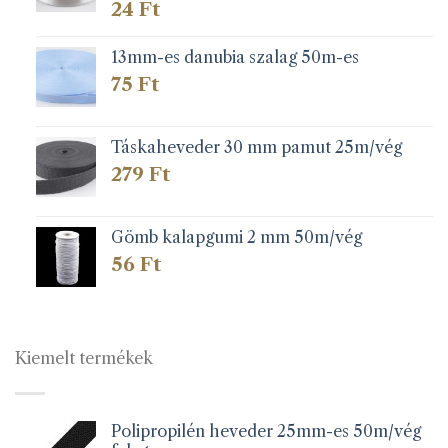
24
Ft
13mm-es danubia szalag 50m-es
75
Ft
Táskaheveder 30 mm pamut 25m/vég
279
Ft
Gömb kalapgumi 2 mm 50m/vég
56
Ft
Kiemelt termékek
Polipropilén heveder 25mm-es 50m/vég