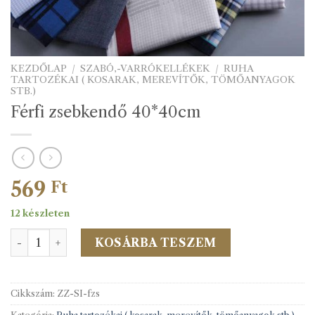
KEZDŐLAP
/
SZABÓ,-VARRÓKELLÉKEK
/
RUHA
TARTOZÉKAI ( KOSARAK, MEREVÍTŐK, TÖMŐANYAGOK
STB.)
Férfi zsebkendő 40*40cm
569
Ft
12 készleten
Férfi zsebkendő 40*40cm mennyiség
KOSÁRBA TESZEM
Cikkszám:
ZZ-SI-fzs