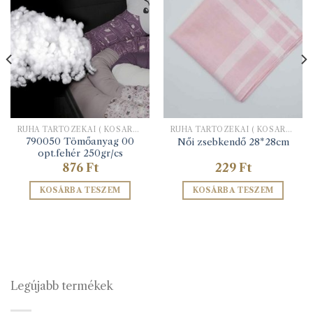
RUHA TARTOZÉKAI ( KOSARAK, MEREVÍTŐK, TÖMŐANYAGOK STB.)
RUHA TARTOZÉKAI ( KOSARAK, MEREVÍTŐK, TÖMŐANYAGOK STB.)
790050 Tömőanyag 00
Női zsebkendő 28*28cm
opt.fehér 250gr/cs
876
Ft
229
Ft
KOSÁRBA TESZEM
KOSÁRBA TESZEM
Legújabb termékek