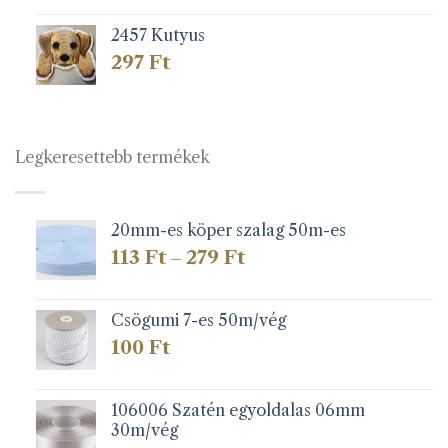
2457 Kutyus
297
Ft
Legkeresettebb termékek
20mm-es köper szalag 50m-es
Ártartomány:
113
Ft
279
Ft
–
113 Ft
-
279 Ft
Csögumi 7-es 50m/vég
100
Ft
106006 Szatén egyoldalas 06mm
30m/vég