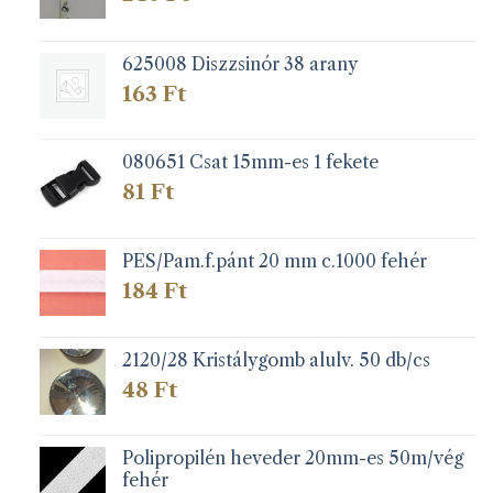
625008 Diszzsinór 38 arany
163
Ft
080651 Csat 15mm-es 1 fekete
81
Ft
PES/Pam.f.pánt 20 mm c.1000 fehér
184
Ft
2120/28 Kristálygomb alulv. 50 db/cs
48
Ft
Polipropilén heveder 20mm-es 50m/vég
fehér