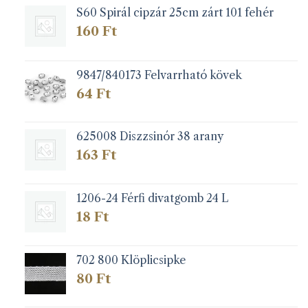
S60 Spirál cipzár 25cm zárt 101 fehér
160
Ft
9847/840173 Felvarrható kövek
64
Ft
625008 Diszzsinór 38 arany
163
Ft
1206-24 Férfi divatgomb 24 L
18
Ft
702 800 Klöplicsipke
80
Ft