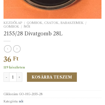
KEZDŐLAP
/
GOMBOK, CSATOK, BABASZEMEK
/
GOMBOK
/
NŐI
2155/28 Divatgomb 28L
36
Ft
119 készleten
2155/28 Divatgomb 28L mennyiség
KOSÁRBA TESZEM
Cikkszám:
GO-HG-2155-28
Kategória:
női