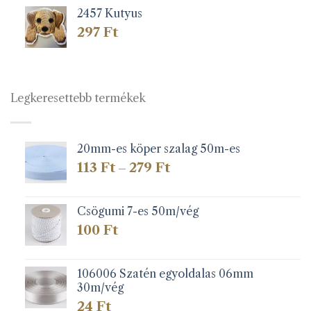
2457 Kutyus
297
Ft
Legkeresettebb termékek
20mm-es köper szalag 50m-es
Ártartomány:
113
Ft
279
Ft
–
113 Ft
-
279 Ft
Csögumi 7-es 50m/vég
100
Ft
106006 Szatén egyoldalas 06mm
30m/vég
24
Ft