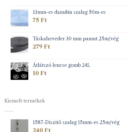
13mm-es danubia szalag 50m-es
75
Ft
Táskaheveder 30 mm pamut 25m/vég
279
Ft
Átlátszó lencse gomb 24L
10
Ft
Kiemelt termékek
1587-Díszítő szalag 15mm-es 25m/vég
240
Ft