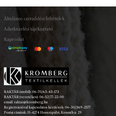
Általános szerződési feltételek
Adatkezelési tájékoztató
Kapcsolat
RAKTÁR (mobil): 06-70/63-43-173
RAKTÁR (vezetékes): 06-52/77-22-00
email: raktar@kromberg.hu
Regisztrációval kapcsolatos kérdések: 06-30/369-2577
Postai címünk: H-4274 Hosszúpályi, Kossuth u. 29.