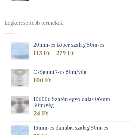
Legkeresettebb termékek
20mm-es köper szalag 50m-es
Ártartomány:
113
Ft
279
Ft
–
113 Ft
-
279 Ft
Csögumi 7-es 50m/vég
100
Ft
106006 Szatén egyoldalas 06mm
30m/vég
24
Ft
13mm-es danubia szalag 50m-es