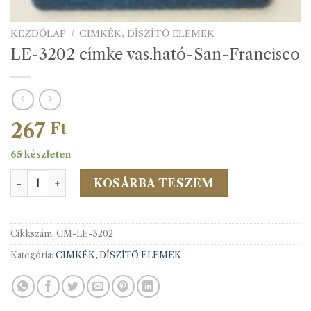
KEZDŐLAP
/
CIMKÉK, DÍSZÍTŐ ELEMEK
LE-3202 címke vas.ható-San-Francisco
267
Ft
65 készleten
LE-3202 címke vas.ható-San-Francisco mennyiség
KOSÁRBA TESZEM
Cikkszám:
CM-LE-3202
Kategória:
CIMKÉK, DÍSZÍTŐ ELEMEK