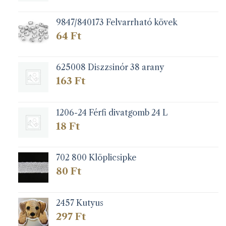
9847/840173 Felvarrható kövek
64
Ft
625008 Diszzsinór 38 arany
163
Ft
1206-24 Férfi divatgomb 24 L
18
Ft
702 800 Klöplicsipke
80
Ft
2457 Kutyus
297
Ft