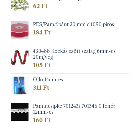
62
Ft
PES/Pam.f.pánt 20 mm c.1090 piros
184
Ft
430488 Kockás szőtt szalag 6mm-es
20m/vég
105
Ft
Olló 14cm-es
311
Ft
Pamutcsipke 701243/ 701346 0 fehér
12mm-es
160
Ft