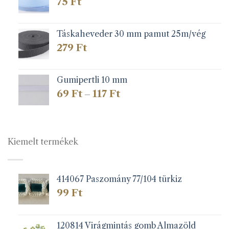
75
Ft
Táskaheveder 30 mm pamut 25m/vég
279
Ft
Gumipertli 10 mm
Ártartomány:
69
Ft
117
Ft
–
69 Ft
-
117 Ft
Kiemelt termékek
414067 Paszomány 77/104 türkiz
99
Ft
120814 Virágmintás gomb Almazöld