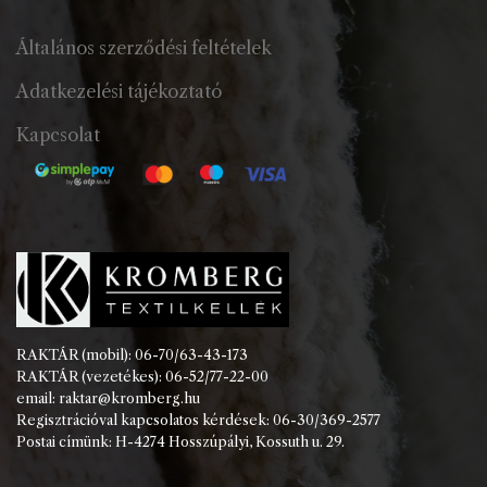
Általános szerződési feltételek
Adatkezelési tájékoztató
Kapcsolat
RAKTÁR (mobil): 06-70/63-43-173
RAKTÁR (vezetékes): 06-52/77-22-00
email: raktar@kromberg.hu
Regisztrációval kapcsolatos kérdések: 06-30/369-2577
Postai címünk: H-4274 Hosszúpályi, Kossuth u. 29.