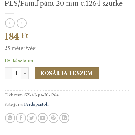
PES/Pam.f.pánt 20 mm c.1264 szürke
184
Ft
25 méter/vég
100 készleten
PES/Pam.f.pánt 20 mm c.1264 szürke mennyiség
KOSÁRBA TESZEM
Cikkszám:
SZ-AJ-pa-20-1264
Kategória:
Ferdepántok