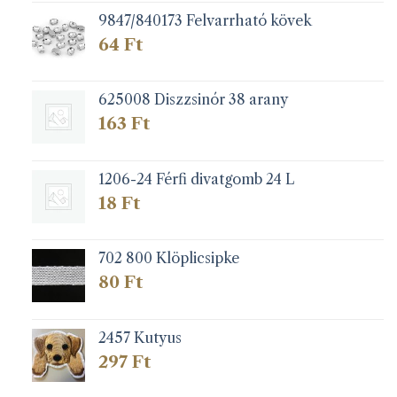
9847/840173 Felvarrható kövek
64
Ft
625008 Diszzsinór 38 arany
163
Ft
1206-24 Férfi divatgomb 24 L
18
Ft
702 800 Klöplicsipke
80
Ft
2457 Kutyus
297
Ft