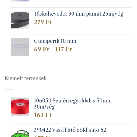
Táskaheveder 30 mm pamut 25m/vég
279
Ft
Gumipertli 10 mm
Ártartomány:
69
Ft
117
Ft
–
69 Ft
-
117 Ft
Kiemelt termékek
106050 Szatén egyoldalas 50mm
30m/vég
163
Ft
390422 Vasalható zöld autó 52