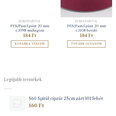
FERDEPÁNTOK
FERDEPÁNTOK
PES/Pam.f.pánt 20 mm
PES/Pam.f.pánt 20 mm
c.1098 mahagoni
c.1108 bordó
184
Ft
184
Ft
KOSÁRBA TESZEM
TOVÁBB OLVASOM
Legújabb termékek
S60 Spirál cipzár 25cm zárt 101 fehér
160
Ft