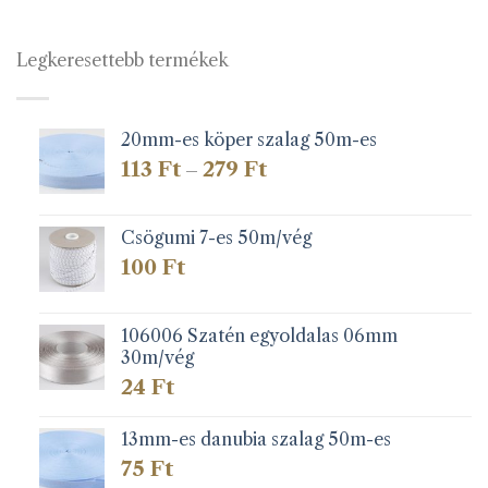
Legkeresettebb termékek
20mm-es köper szalag 50m-es
Ártartomány:
113
Ft
279
Ft
–
113 Ft
-
279 Ft
Csögumi 7-es 50m/vég
100
Ft
106006 Szatén egyoldalas 06mm
30m/vég
24
Ft
13mm-es danubia szalag 50m-es
75
Ft