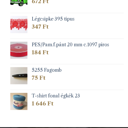
672
Ft
Légcsipke 395 tipus
347
Ft
PES/Pam.f.pánt 20 mm c.1097 piros
184
Ft
5255 Fagomb
75
Ft
T-shirt fonal égkék 23
1 646
Ft