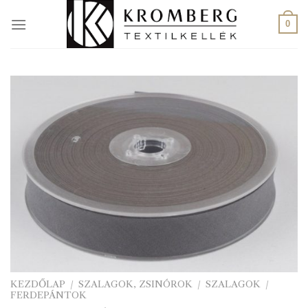
Skip
to
0
content
KEZDŐLAP
/
SZALAGOK, ZSINÓROK
/
SZALAGOK
/
FERDEPÁNTOK