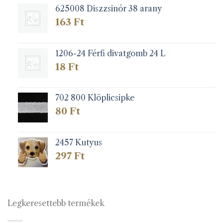
625008 Diszzsinór 38 arany
163
Ft
1206-24 Férfi divatgomb 24 L
18
Ft
702 800 Klöplicsipke
80
Ft
2457 Kutyus
297
Ft
Legkeresettebb termékek