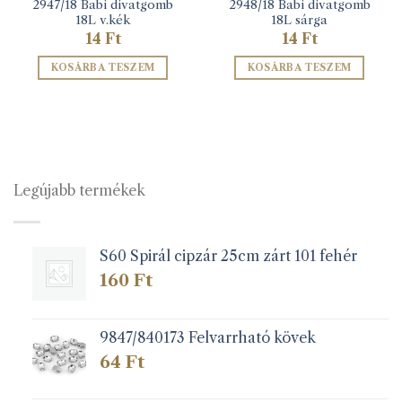
2947/18 Babi divatgomb
2948/18 Babi divatgomb
18L v.kék
18L sárga
14
Ft
14
Ft
KOSÁRBA TESZEM
KOSÁRBA TESZEM
Legújabb termékek
S60 Spirál cipzár 25cm zárt 101 fehér
160
Ft
9847/840173 Felvarrható kövek
64
Ft