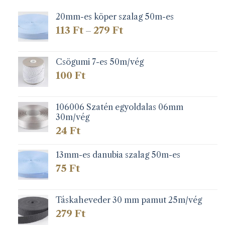
20mm-es köper szalag 50m-es
Ártartomány:
113
Ft
279
Ft
–
113 Ft
-
279 Ft
Csögumi 7-es 50m/vég
100
Ft
106006 Szatén egyoldalas 06mm
30m/vég
24
Ft
13mm-es danubia szalag 50m-es
75
Ft
Táskaheveder 30 mm pamut 25m/vég
279
Ft