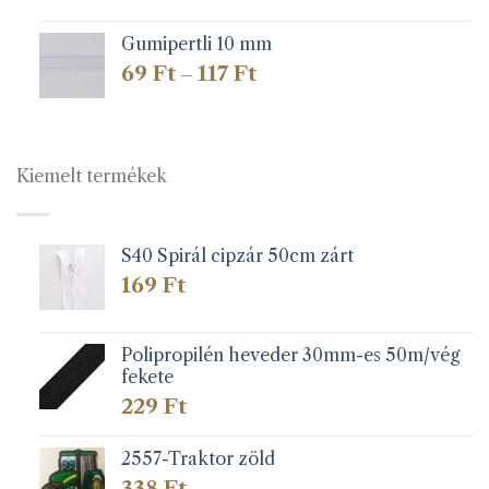
Gumipertli 10 mm
Ártartomány:
69
Ft
117
Ft
–
69 Ft
-
117 Ft
Kiemelt termékek
S40 Spirál cipzár 50cm zárt
169
Ft
Polipropilén heveder 30mm-es 50m/vég
fekete
229
Ft
2557-Traktor zöld
338
Ft