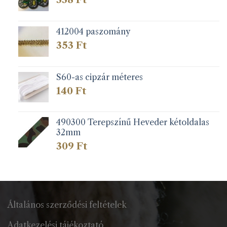
412004 paszomány
353
Ft
S60-as cipzár méteres
140
Ft
490300 Terepszínű Heveder kétoldalas
32mm
309
Ft
Általános szerződési feltételek
Adatkezelési tájékoztató