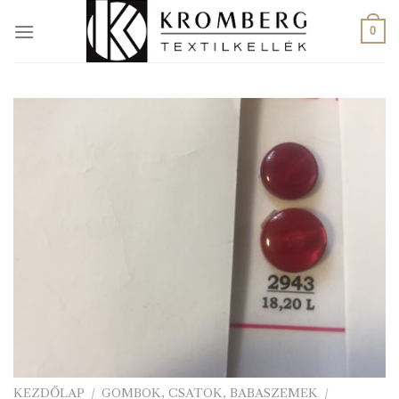
Skip
to
0
content
KEZDŐLAP
/
GOMBOK, CSATOK, BABASZEMEK
/