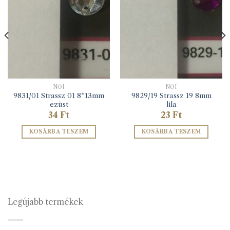
NŐI
NŐI
9831/01 Strassz 01 8*13mm
9829/19 Strassz 19 8mm
ezüst
lila
34
Ft
23
Ft
KOSÁRBA TESZEM
KOSÁRBA TESZEM
Legújabb termékek