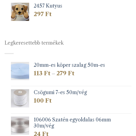
2457 Kutyus
297
Ft
Legkeresettebb termékek
20mm-es köper szalag 50m-es
Ártartomány:
113
Ft
279
Ft
–
113 Ft
-
279 Ft
Csögumi 7-es 50m/vég
100
Ft
106006 Szatén egyoldalas 06mm
30m/vég
24
Ft