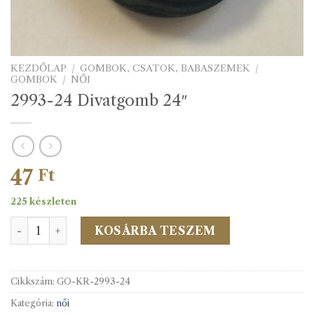
KEZDŐLAP
/
GOMBOK, CSATOK, BABASZEMEK
/
GOMBOK
/
NŐI
2993-24 Divatgomb 24″
47
Ft
225 készleten
2993-24 Divatgomb 24" mennyiség
KOSÁRBA TESZEM
Cikkszám:
GO-KR-2993-24
Kategória:
női