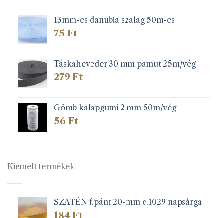
13mm-es danubia szalag 50m-es
75
Ft
Táskaheveder 30 mm pamut 25m/vég
279
Ft
Gömb kalapgumi 2 mm 50m/vég
56
Ft
Kiemelt termékek
SZATÉN f.pánt 20-mm c.1029 napsárga
184
Ft