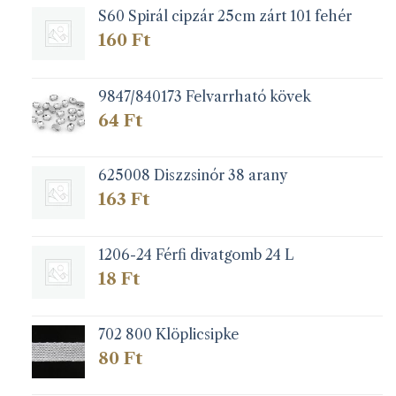
S60 Spirál cipzár 25cm zárt 101 fehér
160
Ft
9847/840173 Felvarrható kövek
64
Ft
625008 Diszzsinór 38 arany
163
Ft
1206-24 Férfi divatgomb 24 L
18
Ft
702 800 Klöplicsipke
80
Ft