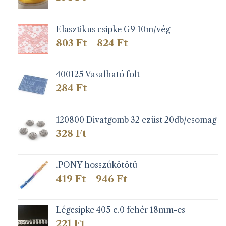
Elasztikus csipke G9 10m/vég
Ártartomány:
803
Ft
824
Ft
–
803 Ft
-
824 Ft
400125 Vasalható folt
284
Ft
120800 Divatgomb 32 ezüst 20db/csomag
328
Ft
.PONY hosszúkötötü
Ártartomány:
419
Ft
946
Ft
–
419 Ft
-
946 Ft
Légcsipke 405 c.0 fehér 18mm-es
221
Ft