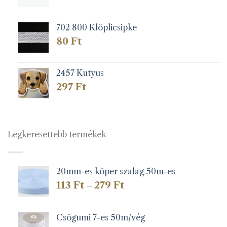
702 800 Klöplicsipke
80
Ft
2457 Kutyus
297
Ft
Legkeresettebb termékek
20mm-es köper szalag 50m-es
Ártartomány:
113
Ft
279
Ft
–
113 Ft
-
279 Ft
Csögumi 7-es 50m/vég