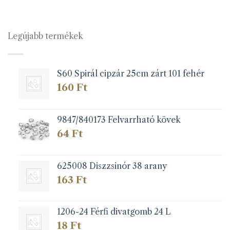
több
több
variációja
variációja
van.
van.
Legújabb termékek
A
A
változatok
változatok
a
a
S60 Spirál cipzár 25cm zárt 101 fehér
termékoldalon
termékoldalon
választhatók
választhatók
160
Ft
ki
ki
9847/840173 Felvarrható kövek
64
Ft
625008 Diszzsinór 38 arany
163
Ft
1206-24 Férfi divatgomb 24 L
18
Ft