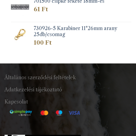
701500 csipke fekete 18mm-es
61
Ft
730926-5 Karabiner 11*26mm arany
25db/csomag
100
Ft
Általános szerződési feltételek
Adatkezelési tájékoztató
Kapcsolat