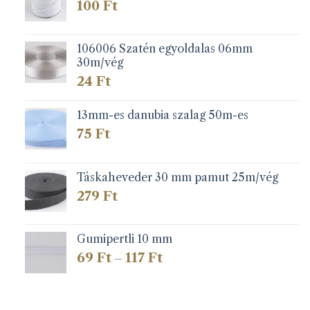
100
Ft
106006 Szatén egyoldalas 06mm
30m/vég
24
Ft
13mm-es danubia szalag 50m-es
75
Ft
Táskaheveder 30 mm pamut 25m/vég
279
Ft
Gumipertli 10 mm
Ártartomány:
69
Ft
117
Ft
–
69 Ft
-
117 Ft