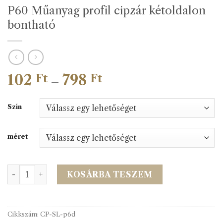
P60 Műanyag profil cipzár kétoldalon
bontható
102
798
Ártartomány:
Ft
Ft
–
102 Ft
-
Szín
798 Ft
méret
P60 Műanyag profil cipzár kétoldalon bontható mennyis
KOSÁRBA TESZEM
Cikkszám:
CP-SL-p6d