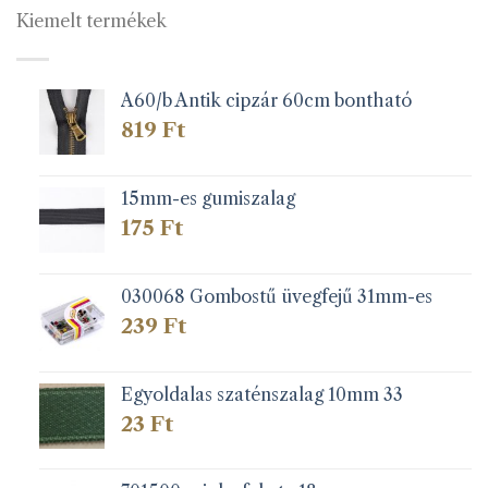
Kiemelt termékek
A60/b Antik cipzár 60cm bontható
819
Ft
15mm-es gumiszalag
175
Ft
030068 Gombostű üvegfejű 31mm-es
239
Ft
Egyoldalas szaténszalag 10mm 33
23
Ft