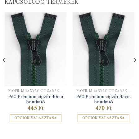
KAPCSOLÓDÓ TERMÉKEK
PROFIL MŰANYAG CIPZÁRAK 6 MM-ES FOGÚ
PROFIL MŰANYAG CIPZÁRAK 6 MM-ES FOGÚ
P60 Prémium cipzár 40cm
P60 Prémium cipzár 45cm
bontható
bontható
omány:
445
Ft
470
Ft
OPCIÓK VÁLASZTÁSA
OPCIÓK VÁLASZTÁSA
Ennek
Ennek
a
a
terméknek
terméknek