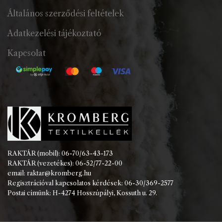
Általános szerződési feltételek
Adatkezelési tájékoztató
Kapcsolat
RAKTÁR (mobil): 06-70/63-43-173
RAKTÁR (vezetékes): 06-52/77-22-00
email: raktar@kromberg.hu
Regisztrációval kapcsolatos kérdések: 06-30/369-2577
Postai címünk: H-4274 Hosszúpályi, Kossuth u. 29.