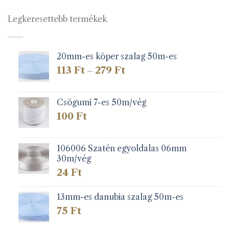
Legkeresettebb termékek
20mm-es köper szalag 50m-es
Ártartomány:
113
Ft
279
Ft
–
113 Ft
-
279 Ft
Csögumi 7-es 50m/vég
100
Ft
106006 Szatén egyoldalas 06mm
30m/vég
24
Ft
13mm-es danubia szalag 50m-es
75
Ft