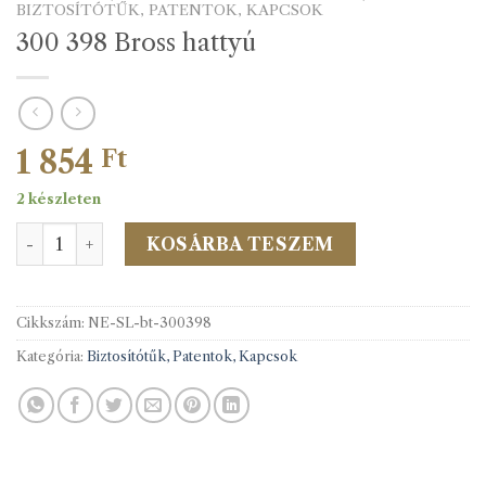
BIZTOSÍTÓTŰK, PATENTOK, KAPCSOK
300 398 Bross hattyú
1 854
Ft
2 készleten
300 398 Bross hattyú mennyiség
KOSÁRBA TESZEM
Cikkszám:
NE-SL-bt-300398
Kategória:
Biztosítótűk, Patentok, Kapcsok