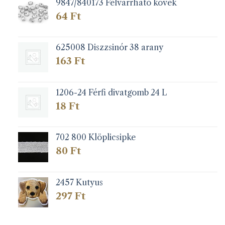
9847/840173 Felvarrható kövek
64
Ft
625008 Diszzsinór 38 arany
163
Ft
1206-24 Férfi divatgomb 24 L
18
Ft
702 800 Klöplicsipke
80
Ft
2457 Kutyus
297
Ft