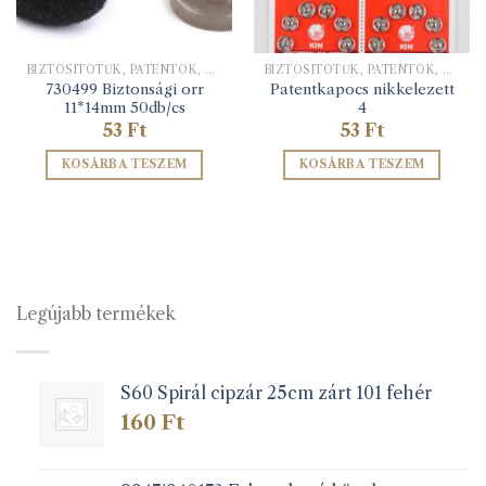
BIZTOSÍTÓTŰK, PATENTOK, KAPCSOK
BIZTOSÍTÓTŰK, PATENTOK, KAPCSOK
730499 Biztonsági orr
Patentkapocs nikkelezett
11*14mm 50db/cs
4
53
Ft
53
Ft
KOSÁRBA TESZEM
KOSÁRBA TESZEM
Legújabb termékek
S60 Spirál cipzár 25cm zárt 101 fehér
160
Ft