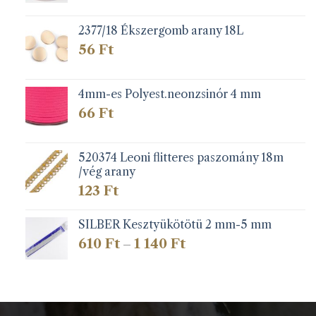
2377/18 Ékszergomb arany 18L
56
Ft
4mm-es Polyest.neonzsinór 4 mm
66
Ft
520374 Leoni flitteres paszomány 18m
/vég arany
123
Ft
SILBER Kesztyükötötü 2 mm-5 mm
Ártartomány:
610
Ft
1 140
Ft
–
610 Ft
-
1
140 Ft