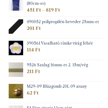
(80cm-es)
Ártartomány:
451
Ft
819
Ft
–
451 Ft
-
490052 polipropilén heveder 25mm-es
819 Ft
201
Ft
390561 Vasalható címke virág fehér
114
Ft
9526 Szalag 16mm-es 2. 15m/vég
211
Ft
M29-09 Blúzgomb 20L 09 arany
62
Ft
F4 Fém cipzár 12cm zárt