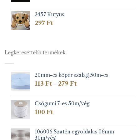
2457 Kutyus
297
Ft
Legkeresettebb termékek
20mm-es köper szalag 50m-es
Ártartomány:
113
Ft
279
Ft
–
113 Ft
-
279 Ft
Csögumi 7-es 50m/vég
100
Ft
106006 Szatén egyoldalas 06mm
30m/vég