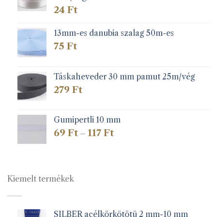
24
Ft
13mm-es danubia szalag 50m-es
75
Ft
Táskaheveder 30 mm pamut 25m/vég
279
Ft
Gumipertli 10 mm
Ártartomány:
69
Ft
117
Ft
–
69 Ft
-
117 Ft
Kiemelt termékek
SILBER acélkörkötötü 2 mm-10 mm