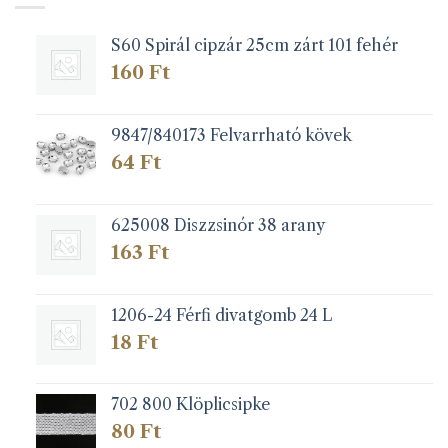
változatok
a
S60 Spirál cipzár 25cm zárt 101 fehér
termékoldalon
választhatók
160
Ft
ki
9847/840173 Felvarrható kövek
64
Ft
625008 Diszzsinór 38 arany
163
Ft
1206-24 Férfi divatgomb 24 L
18
Ft
702 800 Klöplicsipke
80
Ft