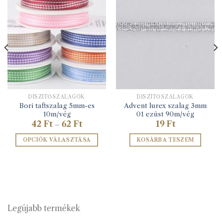
DÍSZÍTŐSZALAGOK
DÍSZÍTŐSZALAGOK
Bori taftszalag 5mm-es
Advent lurex szalag 3mm
10m/vég
01 ezüst 90m/vég
Ártartomány:
42
Ft
62
Ft
19
Ft
–
42 Ft
-
OPCIÓK VÁLASZTÁSA
KOSÁRBA TESZEM
62 Ft
Ennek
a
terméknek
több
variációja
van.
Legújabb termékek
A