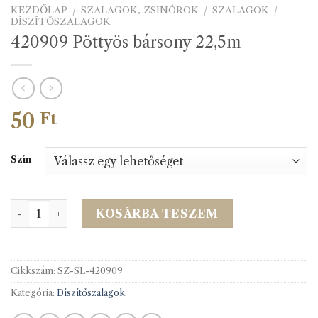
KEZDŐLAP
/
SZALAGOK, ZSINÓROK
/
SZALAGOK
/
DÍSZÍTŐSZALAGOK
420909 Pöttyös bársony 22,5m
50
Ft
Szín
420909 Pöttyös bársony 22,5m mennyiség
KOSÁRBA TESZEM
Cikkszám:
SZ-SL-420909
Kategória:
Díszítőszalagok