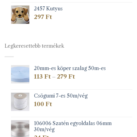
2457 Kutyus
297
Ft
Legkeresettebb termékek
20mm-es köper szalag 50m-es
Ártartomány:
113
Ft
279
Ft
–
113 Ft
-
279 Ft
Csögumi 7-es 50m/vég
100
Ft
106006 Szatén egyoldalas 06mm
30m/vég