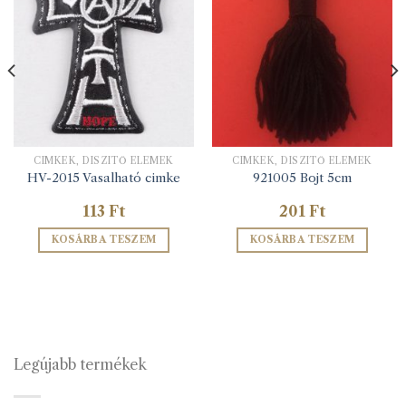
CIMKÉK, DÍSZÍTŐ ELEMEK
CIMKÉK, DÍSZÍTŐ ELEMEK
HV-2015 Vasalható cimke
921005 Bojt 5cm
113
Ft
201
Ft
KOSÁRBA TESZEM
KOSÁRBA TESZEM
Legújabb termékek