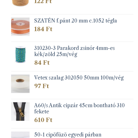
122
Ft
SZATÉN f.pánt 20 mm c.1052 tégla
184
Ft
310230-3 Parakord zsinór 4mm-es
kék/zöld 25m/vég
84
Ft
Vetex szalag 302050 50mm 100m/vég
97
Ft
A60/s Antik cipzár 45cm bontható 310
fekete
610
Ft
50-1 cipöfüzö egyedi párban