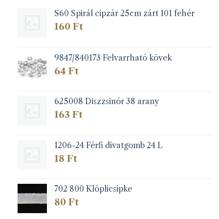
S60 Spirál cipzár 25cm zárt 101 fehér
160
Ft
9847/840173 Felvarrható kövek
64
Ft
625008 Diszzsinór 38 arany
163
Ft
1206-24 Férfi divatgomb 24 L
18
Ft
702 800 Klöplicsipke
80
Ft