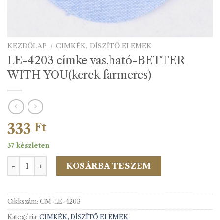
KEZDŐLAP
/
CIMKÉK, DÍSZÍTŐ ELEMEK
LE-4203 címke vas.ható-BETTER
WITH YOU(kerek farmeres)
333
Ft
37 készleten
LE-4203 címke vas.ható-BETTER WITH YOU(kerek farm
KOSÁRBA TESZEM
Cikkszám:
CM-LE-4203
Kategória:
CIMKÉK, DÍSZÍTŐ ELEMEK