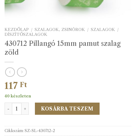
KEZDŐLAP
/
SZALAGOK, ZSINÓROK
/
SZALAGOK
/
DÍSZÍTŐSZALAGOK
430712 Pillangó 15mm pamut szalag
zöld
117
Ft
40 készleten
430712 Pillangó 15mm pamut szalag zöld mennyiség
KOSÁRBA TESZEM
Cikkszám:
SZ-SL-430712-2