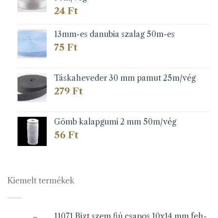
24
Ft
13mm-es danubia szalag 50m-es
75
Ft
Táskaheveder 30 mm pamut 25m/vég
279
Ft
Gömb kalapgumi 2 mm 50m/vég
56
Ft
Kiemelt termékek
11071 Bizt.szem fiú csapos 10x14 mm feh-