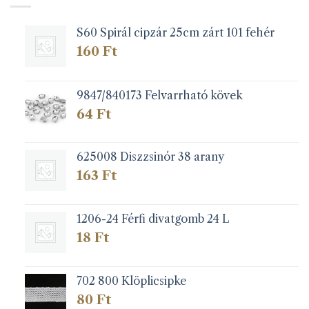
S60 Spirál cipzár 25cm zárt 101 fehér
160
Ft
9847/840173 Felvarrható kövek
64
Ft
625008 Diszzsinór 38 arany
163
Ft
1206-24 Férfi divatgomb 24 L
18
Ft
702 800 Klöplicsipke
80
Ft