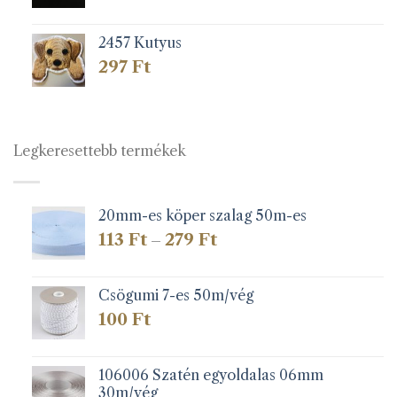
2457 Kutyus
297
Ft
Legkeresettebb termékek
20mm-es köper szalag 50m-es
Ártartomány:
113
Ft
279
Ft
–
113 Ft
-
279 Ft
Csögumi 7-es 50m/vég
100
Ft
106006 Szatén egyoldalas 06mm
30m/vég