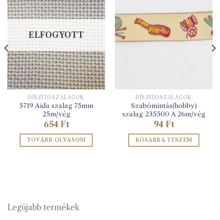
ELFOGYOTT
DÍSZÍTŐSZALAGOK
DÍSZÍTŐSZALAGOK
5719 Aida szalag 75mm
Szabómintás(hobby)
25m/vég
szalag 235500 A 26m/vég
654
Ft
94
Ft
TOVÁBB OLVASOM
KOSÁRBA TESZEM
Legújabb termékek