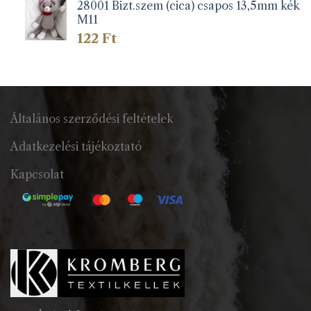
28001 Bizt.szem (cica) csapos 13,5mm kék
M11
122
Ft
Általános szerződési feltételek
Adatkezelési tájékoztató
Kapcsolat