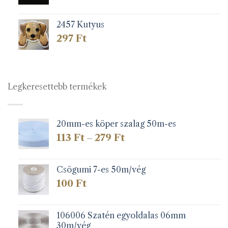
2457 Kutyus
297
Ft
Legkeresettebb termékek
20mm-es köper szalag 50m-es
Ártartomány:
113
Ft
279
Ft
–
113 Ft
-
279 Ft
Csögumi 7-es 50m/vég
100
Ft
106006 Szatén egyoldalas 06mm
30m/vég