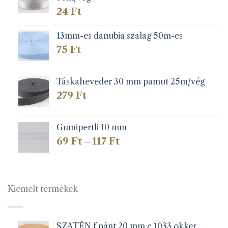
24
Ft
13mm-es danubia szalag 50m-es
75
Ft
Táskaheveder 30 mm pamut 25m/vég
279
Ft
Gumipertli 10 mm
Ártartomány:
69
Ft
117
Ft
–
69 Ft
-
117 Ft
Kiemelt termékek
SZATÉN f.pánt 20 mm c.1033 okker