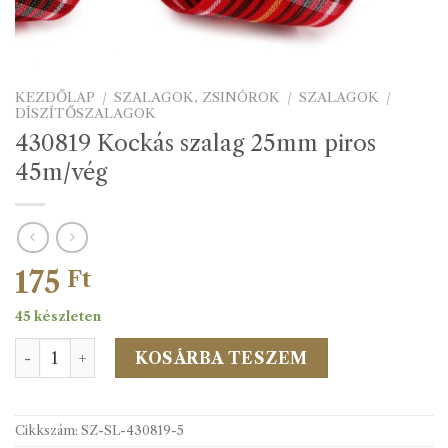
KEZDŐLAP
/
SZALAGOK, ZSINÓROK
/
SZALAGOK
/
DÍSZÍTŐSZALAGOK
430819 Kockás szalag 25mm piros
45m/vég
175
Ft
45 készleten
430819 Kockás szalag 25mm piros 45m/vég mennyiség
KOSÁRBA TESZEM
Cikkszám:
SZ-SL-430819-5