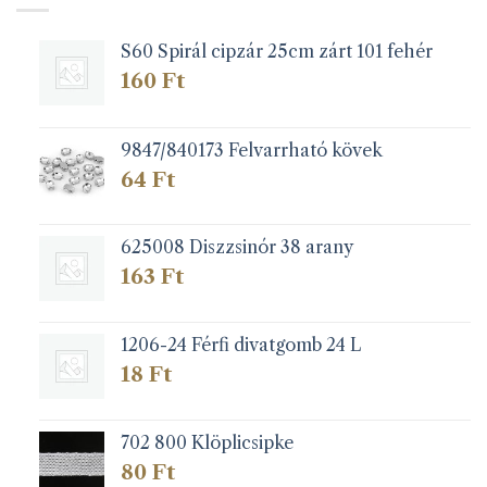
S60 Spirál cipzár 25cm zárt 101 fehér
160
Ft
9847/840173 Felvarrható kövek
64
Ft
625008 Diszzsinór 38 arany
163
Ft
1206-24 Férfi divatgomb 24 L
18
Ft
702 800 Klöplicsipke
80
Ft