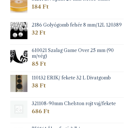
184
Ft
2186 Golyógomb fehér 8 mm/12L 120389
32
Ft
610021 Szalag Game Over 25 mm (90
m/vég)
85
Ft
110132 ERIK/ fekete 32 L Divatgomb
38
Ft
321108-90mm Chelston rojt vaj/fekete
686
Ft