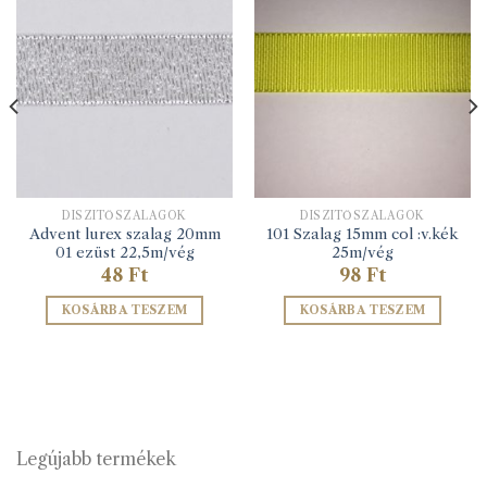
DÍSZÍTŐSZALAGOK
DÍSZÍTŐSZALAGOK
Advent lurex szalag 20mm
101 Szalag 15mm col :v.kék
01 ezüst 22,5m/vég
25m/vég
48
Ft
98
Ft
KOSÁRBA TESZEM
KOSÁRBA TESZEM
Legújabb termékek