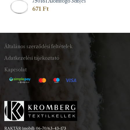
750161 Álomfogó 3db/cs
671
Ft
Általános szerződési feltételek
Adatkezelési tájékoztató
Kapcsolat
RAKTÁR (mobil): 06-70/63-43-173