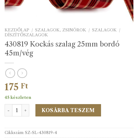
KEZDŐLAP
/
SZALAGOK, ZSINÓROK
/
SZALAGOK
/
DÍSZÍTŐSZALAGOK
430819 Kockás szalag 25mm bordó
45m/vég
175
Ft
45 készleten
430819 Kockás szalag 25mm bordó 45m/vég mennyiség
KOSÁRBA TESZEM
Cikkszám:
SZ-SL-430819-4