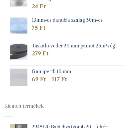
24
Ft
13mm-es danubia szalag 50m-es
75
Ft
Táskaheveder 30 mm pamut 25m/vég
279
Ft
Gumipertli 10 mm
Ártartomány:
69
Ft
117
Ft
–
69 Ft
-
117 Ft
Kiemelt termékek
2945/20 Babi divatgomb 20L fehér