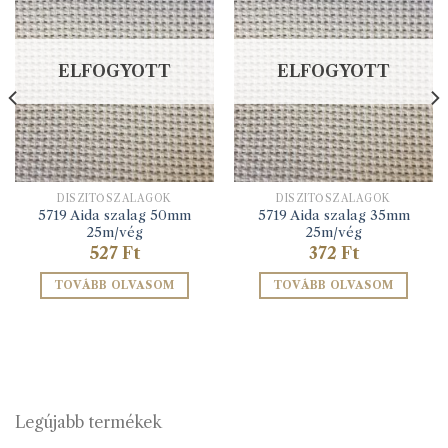
ELFOGYOTT
ELFOGYOTT
DÍSZÍTŐSZALAGOK
DÍSZÍTŐSZALAGOK
5719 Aida szalag 50mm
5719 Aida szalag 35mm
25m/vég
25m/vég
527
Ft
372
Ft
TOVÁBB OLVASOM
TOVÁBB OLVASOM
Legújabb termékek