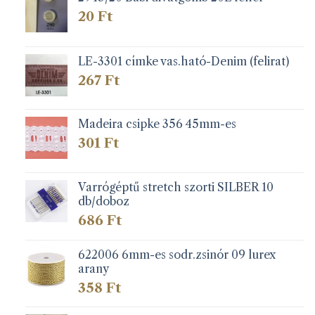
20
Ft
LE-3301 címke vas.ható-Denim (felirat)
267
Ft
Madeira csipke 356 45mm-es
301
Ft
Varrógéptű stretch szorti SILBER 10
db/doboz
686
Ft
622006 6mm-es sodr.zsinór 09 lurex
arany
358
Ft