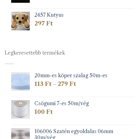
2457 Kutyus
297
Ft
Legkeresettebb termékek
20mm-es köper szalag 50m-es
Ártartomány:
113
Ft
279
Ft
–
113 Ft
-
279 Ft
Csögumi 7-es 50m/vég
100
Ft
106006 Szatén egyoldalas 06mm
30m/vég