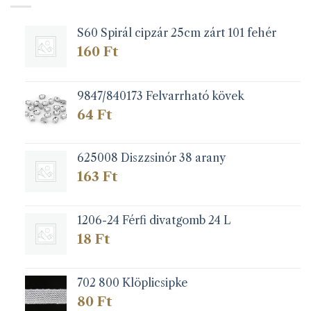
S60 Spirál cipzár 25cm zárt 101 fehér
160
Ft
9847/840173 Felvarrható kövek
64
Ft
625008 Diszzsinór 38 arany
163
Ft
1206-24 Férfi divatgomb 24 L
18
Ft
702 800 Klöplicsipke
80
Ft