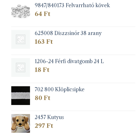
9847/840173 Felvarrható kövek
64
Ft
625008 Diszzsinór 38 arany
163
Ft
1206-24 Férfi divatgomb 24 L
18
Ft
702 800 Klöplicsipke
80
Ft
2457 Kutyus
297
Ft