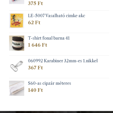
375
Ft
LE-5007 Vasalható cimke akc
62
Ft
T-shirt fonal barna 41
1 646
Ft
060992 Karabiner 32mm-es 1.nikkel
367
Ft
S60-as cipzár méteres
140
Ft