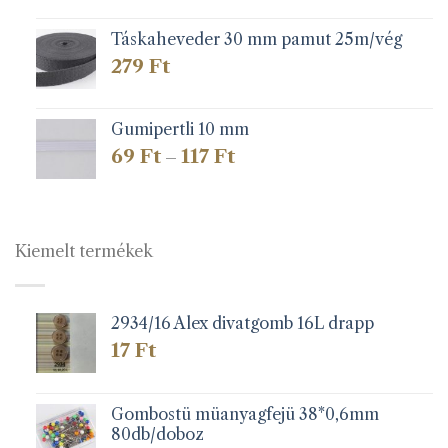
Táskaheveder 30 mm pamut 25m/vég
279
Ft
Gumipertli 10 mm
Ártartomány:
69
Ft
117
Ft
–
69 Ft
-
117 Ft
Kiemelt termékek
2934/16 Alex divatgomb 16L drapp
17
Ft
Gombostü müanyagfejü 38*0,6mm
80db/doboz