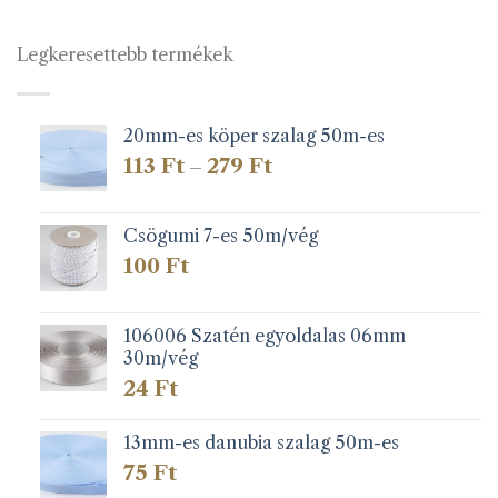
Legkeresettebb termékek
20mm-es köper szalag 50m-es
Ártartomány:
113
Ft
279
Ft
–
113 Ft
-
279 Ft
Csögumi 7-es 50m/vég
100
Ft
106006 Szatén egyoldalas 06mm
30m/vég
24
Ft
13mm-es danubia szalag 50m-es
75
Ft