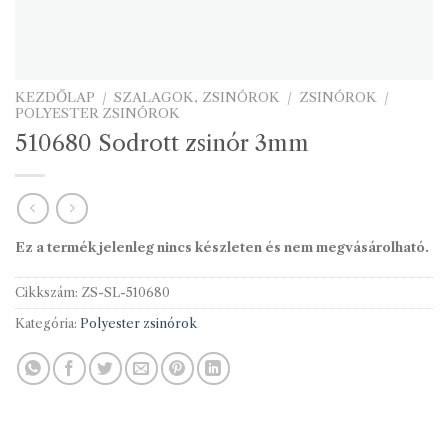
KEZDŐLAP
/
SZALAGOK, ZSINÓROK
/
ZSINÓROK
/
POLYESTER ZSINÓROK
510680 Sodrott zsinór 3mm
Ez a termék jelenleg nincs készleten és nem megvásárolható.
Cikkszám:
ZS-SL-510680
Kategória:
Polyester zsinórok