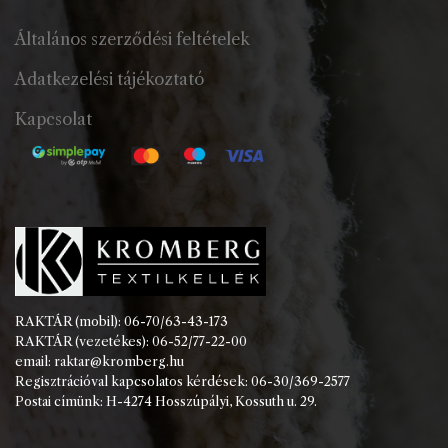
Általános szerződési feltételek
Adatkezelési tájékoztató
Kapcsolat
RAKTÁR (mobil): 06-70/63-43-173
RAKTÁR (vezetékes): 06-52/77-22-00
email: raktar@kromberg.hu
Regisztrációval kapcsolatos kérdések: 06-30/369-2577
Postai címünk: H-4274 Hosszúpályi, Kossuth u. 29.