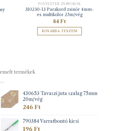
POLYESTER ZSINÓROK
310230-13 Parakord zsinór 4mm-
any
es multikolor 25m/vég
84
Ft
KOSÁRBA TESZEM
emelt termékek
430653 Tavaszi juta szalag 75mm
20m/vég
246
Ft
790384 Varratbontó kicsi
196
Ft