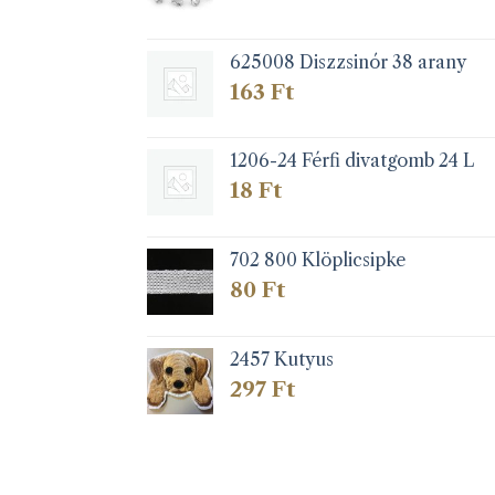
625008 Diszzsinór 38 arany
163
Ft
1206-24 Férfi divatgomb 24 L
18
Ft
702 800 Klöplicsipke
80
Ft
2457 Kutyus
297
Ft