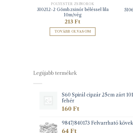
NÓROK
POLYESTER ZSINÓROK
inór 4mm-es
310212-2 Gömb.zsinór béléssel lila
510
/vég
10m/vég
213
Ft
ZEM
TOVÁBB OLVASOM
Legújabb termékek
S60 Spirál cipzár 25cm zárt 10
fehér
160
Ft
9847/840173 Felvarrható köve
64
Ft