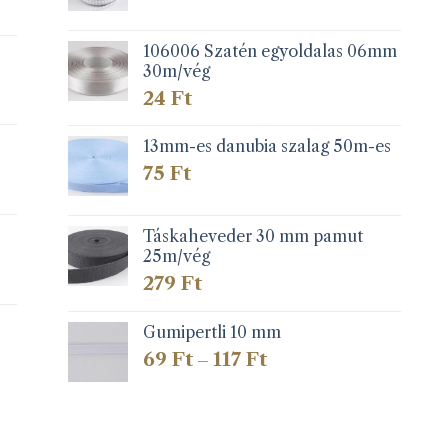
106006 Szatén egyoldalas 06mm
30m/vég
24
Ft
13mm-es danubia szalag 50m-es
75
Ft
Táskaheveder 30 mm pamut
25m/vég
279
Ft
Gumipertli 10 mm
Ártartomány:
69
Ft
117
Ft
–
69 Ft
-
117 Ft