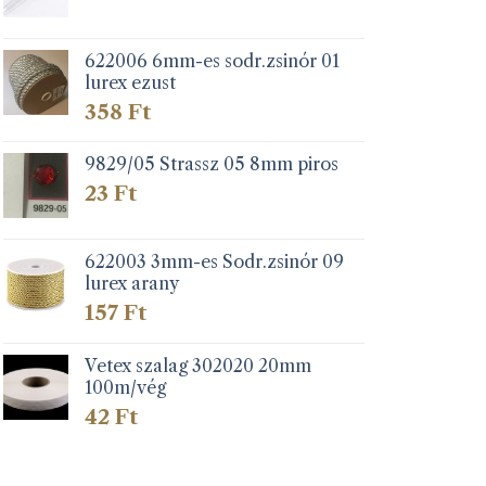
622006 6mm-es sodr.zsinór 01
lurex ezust
358
Ft
9829/05 Strassz 05 8mm piros
23
Ft
622003 3mm-es Sodr.zsinór 09
lurex arany
157
Ft
Vetex szalag 302020 20mm
100m/vég
42
Ft