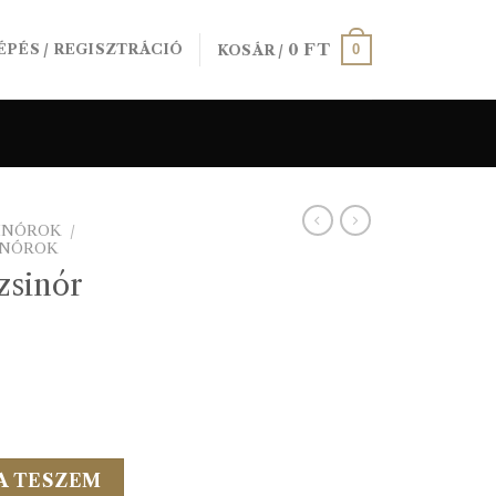
0
FT
0
ÉPÉS / REGISZTRÁCIÓ
KOSÁR /
SINÓROK
/
INÓROK
zsinór
 h.sárga mennyiség
A TESZEM