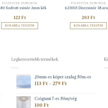
POLYESTER ZSINÓROK
POLYESTER ZSINÓROK
680 Sodrott zsinór 3mm kék
625005 Diszzsinór 38.ar
122
Ft
203
Ft
KOSÁRBA TESZEM
KOSÁRBA TESZEM
Legkeresettebb termékek
Ki
1
20mm-es köper szalag 50m-es
Ártartomány:
113
Ft
279
Ft
–
113 Ft
-
279 Ft
Csögumi 7-es 50m/vég
k
100
Ft