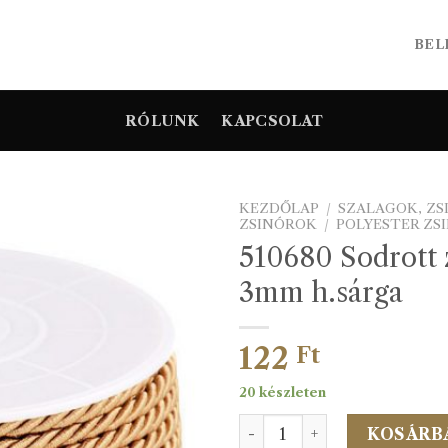
BEL
RÓLUNK
KAPCSOLAT
KEZDŐLAP
/
SZALAGOK, Z
ZSINÓROK
/
POLYESTER ZS
510680 Sodrott 
3mm h.sárga
122
Ft
20 készleten
510680 Sodrott zsinór 3mm
KOSÁRB