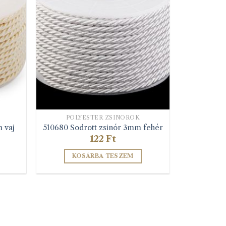
A
változatok
a
lon
termékoldalon
k
választhatók
ki
POLYESTER ZSINÓROK
 vaj
510680 Sodrott zsinór 3mm fehér
122
Ft
KOSÁRBA TESZEM