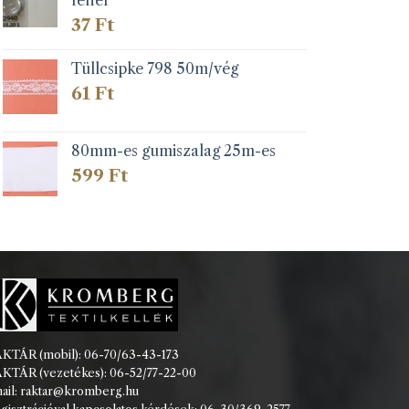
37
Ft
Tüllcsipke 798 50m/vég
61
Ft
80mm-es gumiszalag 25m-es
599
Ft
KTÁR (mobil): 06-70/63-43-173
KTÁR (vezetékes): 06-52/77-22-00
ail: raktar@kromberg.hu