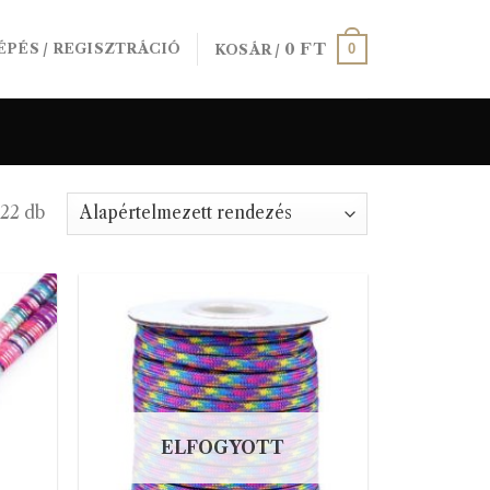
0
FT
0
ÉPÉS / REGISZTRÁCIÓ
KOSÁR /
 22 db
ELFOGYOTT