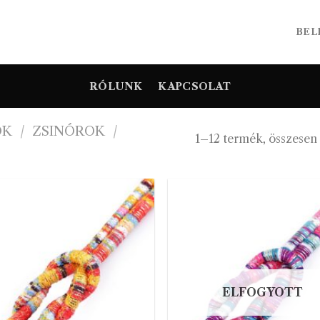
BEL
RÓLUNK
KAPCSOLAT
OK
/
ZSINÓROK
/
1–12 termék, összesen
ELFOGYOTT