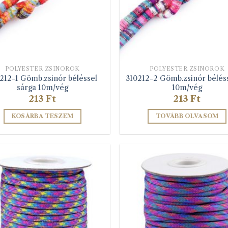
POLYESTER ZSINÓROK
POLYESTER ZSINÓROK
212-1 Gömb.zsinór béléssel
310212-2 Gömb.zsinór bélésse
sárga 10m/vég
10m/vég
213
Ft
213
Ft
KOSÁRBA TESZEM
TOVÁBB OLVASOM