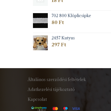
18
Ft
702 800 Klöplicsipke
80
Ft
2457 Kutyus
297
Ft
Általános szerződési feltételek
Adatkezelési tájékoztató
Kapcsolat