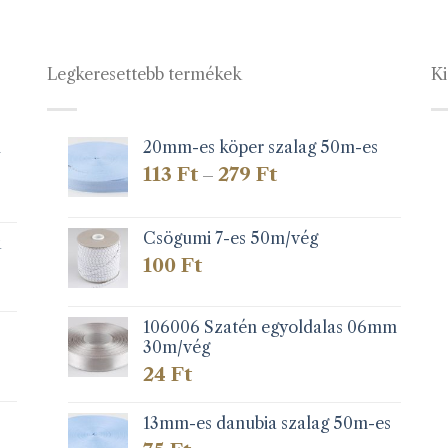
Legkeresettebb termékek
Ki
1
20mm-es köper szalag 50m-es
Ártartomány:
113
Ft
279
Ft
–
113 Ft
-
279 Ft
Csögumi 7-es 50m/vég
k
100
Ft
106006 Szatén egyoldalas 06mm
30m/vég
24
Ft
13mm-es danubia szalag 50m-es