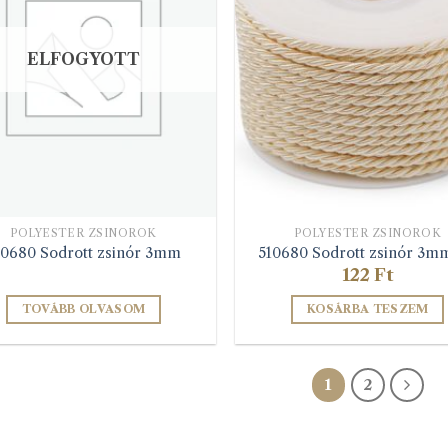
A
változatok
a
ELFOGYOTT
termékolda
választható
ki
POLYESTER ZSINÓROK
POLYESTER ZSINÓROK
10680 Sodrott zsinór 3mm
510680 Sodrott zsinór 3mm
122
Ft
TOVÁBB OLVASOM
KOSÁRBA TESZEM
1
2