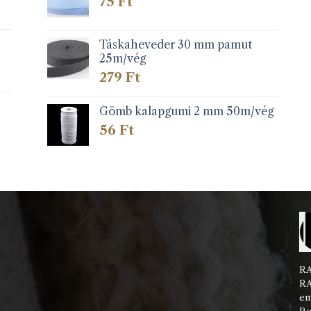
75
Ft
Táskaheveder 30 mm pamut
25m/vég
279
Ft
Gömb kalapgumi 2 mm 50m/vég
56
Ft
RA
RA
em