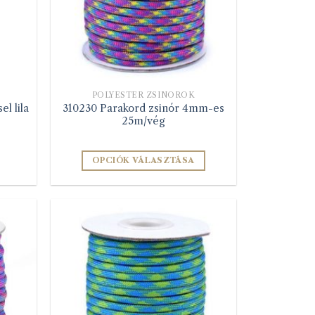
POLYESTER ZSINÓROK
l lila
310230 Parakord zsinór 4mm-es
25m/vég
OPCIÓK VÁLASZTÁSA
Ennek
a
terméknek
több
variációja
van.
A
változatok
a