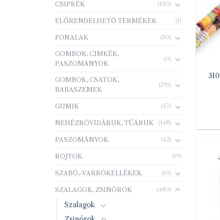
CSIPKÉK
(130)
ELŐRENDELHETŐ TERMÉKEK
(1)
FONALAK
(30)
GOMBOK, CIMKÉK,
(0)
PASZOMÁNYOK
310
GOMBOK, CSATOK,
(291)
BABASZEMEK
GUMIK
(57)
NEHÉZRÖVIDÁRUK, TŰÁRUK
(148)
PASZOMÁNYOK
(42)
ROJTOK
(19)
SZABÓ,-VARRÓKELLÉKEK
(61)
SZALAGOK, ZSINÓROK
(480)
Szalagok
Zsinórok