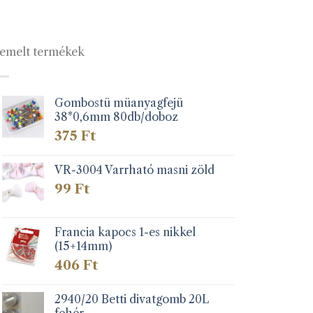
emelt termékek
Gombostü müanyagfejü
38*0,6mm 80db/doboz
375
Ft
VR-3004 Varrható masni zöld
99
Ft
Francia kapocs 1-es nikkel
(15+14mm)
406
Ft
2940/20 Betti divatgomb 20L
fehér