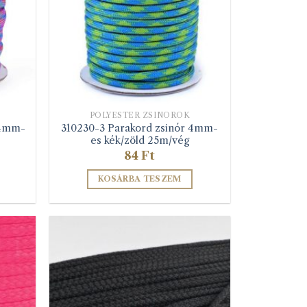
termékoldalon
választhatók
ki
POLYESTER ZSINÓROK
 4mm-
310230-3 Parakord zsinór 4mm-
es kék/zöld 25m/vég
84
Ft
KOSÁRBA TESZEM