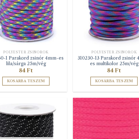
POLYESTER ZSINÓROK
POLYESTER ZSINÓROK
30-1 Parakord zsinór 4mm-es
310230-13 Parakord zsinór
lila/sárga 25m/vég
es multikolor 25m/vég
84
Ft
84
Ft
KOSÁRBA TESZEM
KOSÁRBA TESZEM