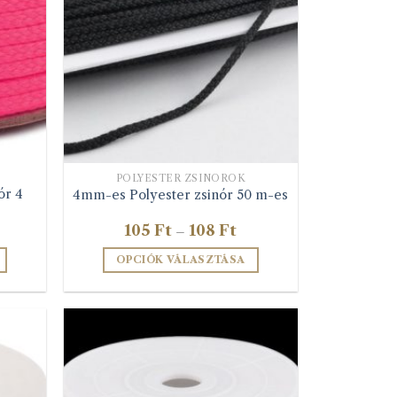
POLYESTER ZSINÓROK
ór 4
4mm-es Polyester zsinór 50 m-es
Ártartomány:
105
Ft
108
Ft
–
105 Ft
-
OPCIÓK VÁLASZTÁSA
108 Ft
Ennek
a
terméknek
több
variációja
van.