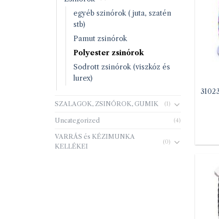
egyéb szinórok ( juta, szatén
stb)
Pamut zsinórok
Polyester zsinórok
Sodrott zsinórok (viszkóz és
lurex)
3102
SZALAGOK, ZSINÓROK, GUMIK
(1)
Uncategorized
(4)
VARRÁS és KÉZIMUNKA
(0)
KELLÉKEI