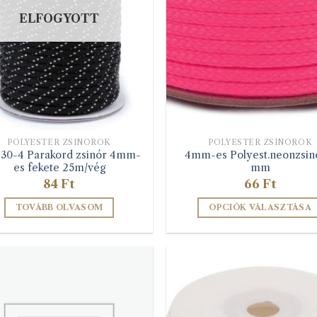
ELFOGYOTT
POLYESTER ZSINÓROK
POLYESTER ZSINÓROK
230-4 Parakord zsinór 4mm-
4mm-es Polyest.neonzsin
es fekete 25m/vég
mm
84
Ft
66
Ft
TOVÁBB OLVASOM
OPCIÓK VÁLASZTÁSA
Ennek
a
terméknek
több
variációja
van.