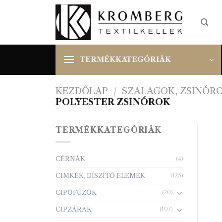
Skip
to
content
TERMÉKKATEGÓRIÁK
KEZDŐLAP
/
SZALAGOK, ZSINÓR
POLYESTER ZSINÓROK
TERMÉKKATEGÓRIÁK
CÉRNÁK
(4)
CIMKÉK, DÍSZÍTŐ ELEMEK
(125)
CIPŐFŰZŐK
(20)
CIPZÁRAK
(107)