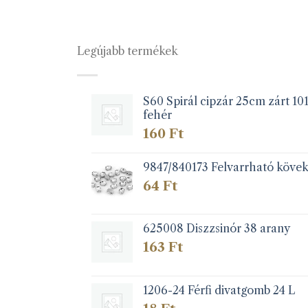
Legújabb termékek
S60 Spirál cipzár 25cm zárt 10
fehér
160
Ft
9847/840173 Felvarrható köve
64
Ft
625008 Diszzsinór 38 arany
163
Ft
1206-24 Férfi divatgomb 24 L